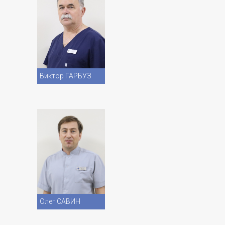
Vezi CV
Виктор ГАРБУЗ
Vezi CV
Олег САВИН