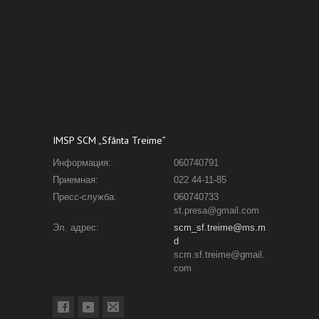
IMSP SCM „Sfânta Treime”
Информация:
060740791
Приемная:
022 44-11-85
Пресс-служба:
060740733
st.presa@gmail.com
Эл. адрес:
scm_sf.treime@ms.m
d
scm.sf.treime@gmail.
com