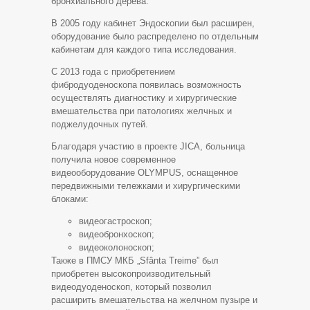
бронхиального дерева.
В 2005 году кабинет Эндоскопии был расширен,
оборудование было распределено по отдельным
кабинетам для каждого типа исследования.
С 2013 года с приобретением
фибродуоденоскопа появилась возможность
осуществлять диагностику и хирургические
вмешательства при патологиях желчных и
поджелудочных путей.
Благодаря участию в проекте JICA, больница
получила новое современное
видеооборудование OLYMPUS, оснащенное
передвижными тележками и хирургическими
блоками:
видеогастроскоп;
видеобронхоскоп;
видеоколоноскоп;
Также в ПМСУ МКБ „Sfânta Treime” был
приобретен высокопроизводительный
видеодуоденоскоп, который позволил
расширить вмешательства на желчном пузыре и