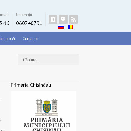
rmatii
Informații
5-15
060740791
 de presă
Contacte
Primaria Chișinăau
a
a
sc