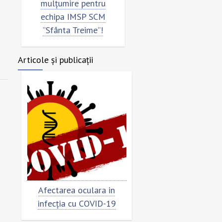
mulțumire pentru
”Sfânta Treime”
echipa IMSP SCM
”Sfânta Treime”!
Articole și publicații
Afectarea oculara in
Cât de „încoronat”
infecția cu COVID-19
virusul?