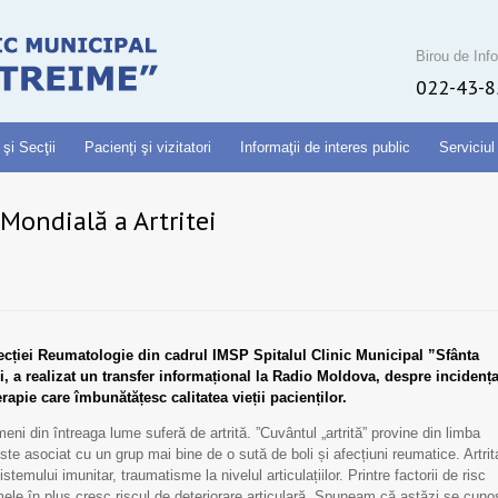
Birou de Info
022-43-8
 şi Secţii
Pacienţi şi vizitatori
Informaţii de interes public
Serviciul
Mondială a Artritei
ecției Reumatologie din cadrul IMSP Spitalul Clinic Municipal ”Sfânta
ei, a realizat un transfer informațional la Radio Moldova, despre incidenț
 terapie care îmbunătățesc calitatea vieții pacienților.
i din întreaga lume suferă de artrită. ”Cuvântul „artrită” provine din limba
ste asociat cu un grup mai bine de o sută de boli și afecțiuni reumatice. Artrit
istemului imunitar, traumatisme la nivelul articulațiilor. Printre factorii de risc
amele în plus cresc riscul de deteriorare articulară. Spuneam că astăzi se cuno