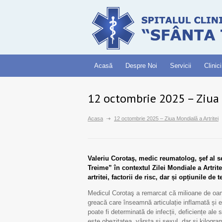
Acasă
Despre Noi
Servicii
Clinici
12 octombrie 2025 – Ziua 
Acasa
12 octombrie 2025 – Ziua Mondială a Artritei
Valeriu Corotaş, medic reumatolog, şef al s
Treime” în contextul Zilei Mondiale a Artrit
artritei, factorii de risc, dar și opțiunile de
Medicul Corotaş a remarcat că milioane de oamen
greacă care înseamnă articulație inflamată și e
poate fi determinată de infecții, deficiențe ale s
este obezitatea, vârsta şi sexul, dar și kilogr