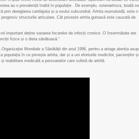
estea au o prevalență înaltă în populație . De exemplu, osteoartroza, boală se
 prin dereglarea cartilajului și a osului subcondral. Artrita reumatoidă, este o
progresiv structurile articulare. Cât privește artrita gutoasă este cauzată de
 rol important deține sanarea focarelor de infecții cronice. O însemnătate are
ciții fizice și o dieta sănătoasă.”
va Organizației Mondiale a Sănătății din anul 1996, pentru a atrage atenția asup
 populația în ce privește artrita, dar și a uni eforturile medicilor, pacienților și
și reabilitare medicală a persoanelor care suferă de artrită.
Scrisoare de mulțumire
Scrisoare de mulțumi
pentru Echipa IMSP
pentru Echipa IMSP