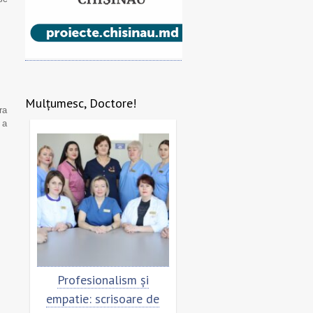
Mulțumesc, Doctore!
ra
 a
re
Profesionalism și
Scrisoare de mulțumi
empatie: scrisoare de
pentru echipa SCM