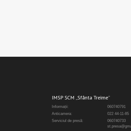
IMSP SCM „Sfânta Treime”
Informații:
060740791
Anticamera:
022 44-11-85
Serviciul de presă:
060740733
st.presa@gma