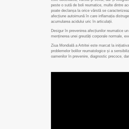
peste o sută de boli reumatice, multe dintre ac
poate declanșa la orice vârstă se caracterizează
afecțiune autoimună în care inflamația distruge 
acumularea acidului uric în articulații.
Desigur în prevenirea afecțiunilor reumatice un
menținerea unei greutăți corporale normale, exer
Ziua Mondială a Artritei este marcat la inițiati
problemelor bolilor reumatologice și a sensibiliza
oamenilor în prevenire, diagnostic precoce, dar 