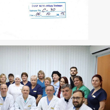
ентября –
Первичная
Офт
й день сердца
неходжкинская
н
лимфома желудка
инф