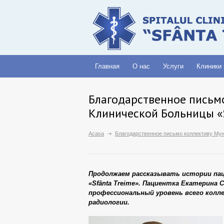
Главная
О нас
Услуги
Клиники
Благодарственное письм
Клинической Больницы «S
Acasa
Благодарственное письмо коллективу Мун
Продолжаем рассказывать истории пац
«Sfânta Treime». Пациентка Екатерина
профессиональный уровень всего колл
радиологии.