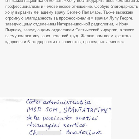
В письме пациентка отмечает: «Хочу поблагодарить весь коллектив з
профессионализм и человеческое отношение. Особую благодарность
хочу выразить лечащему врачу Сергею Паламарь. Также выражаю
огромную благодарность за профессионализм врачам Лупу Георге,
заведующему отделением Интервенционной радиологии, и Иону
Пырцаку, заведующему отделением Септической хирургии, а также
всему коллективу за их нелегкий труд. Желаю вам всем крепкого
здоровья и благодарности от пациентов, прошедших лечение».
годарственное
Благодарственное
Проф