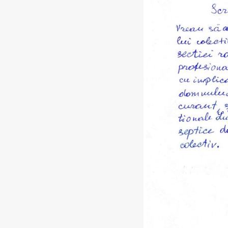
пи
ПМС