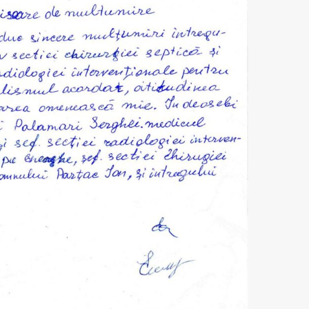
сьмо команде
письмо команде
со
У МКБ "Sfânta
ПМСУ МКБ "Sfânta
бла
Treime"
Treime"
пи
ПМС