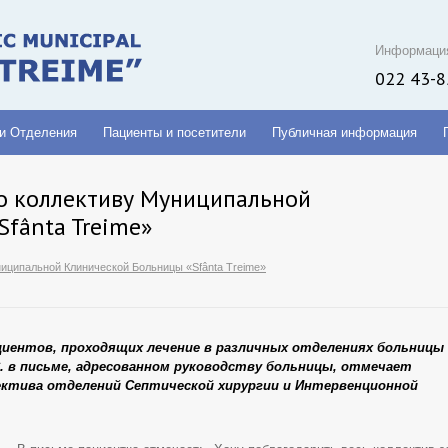
Информаци
022 43-8
 и Отделения
Пациенты и посетители
Публичная информация
о коллективу Муниципальной
fânta Treime»
иципальной Клинической Больницы «Sfânta Treime»
иентов, проходящих лечение в различных отделениях больницы
 С. в письме, адресованном руководству больницы, отмечает
ектива отделений Септической хирургии и Интервенционной