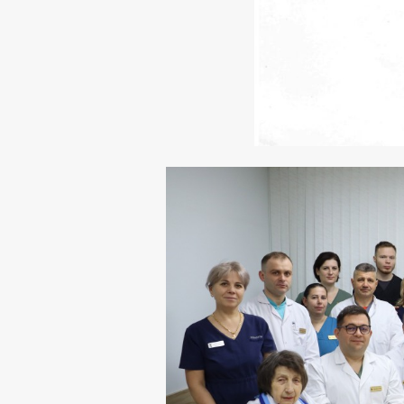
29 с
Всемирны