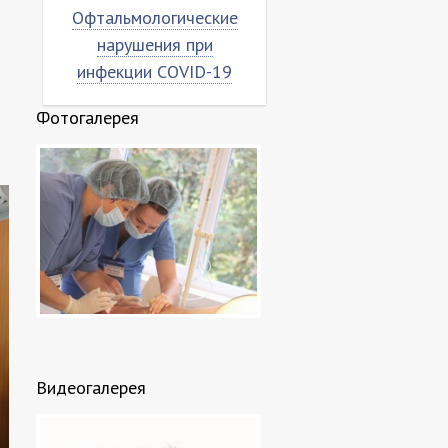
альмологические
Насколько вирус
арушения при
«коронован»?
екции COVID-19
Фотогалерея
Видеогалерея