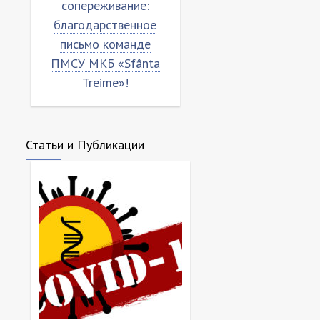
переживание:
письмо команде МКБ
Бла
годарственное
”Sfânta Treime”
пись
сьмо команде
«S
У МКБ «Sfânta
Treime»!
Статьи и Публикации