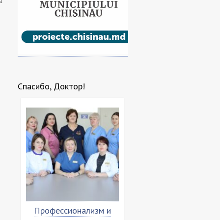
а
Спасибо, Доктор!
ессионализм и
Благодарственное
С лю