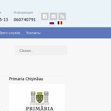
я
Информация
5-15
060740791
Пресс-служба
Контакты
Primaria Chișinăau