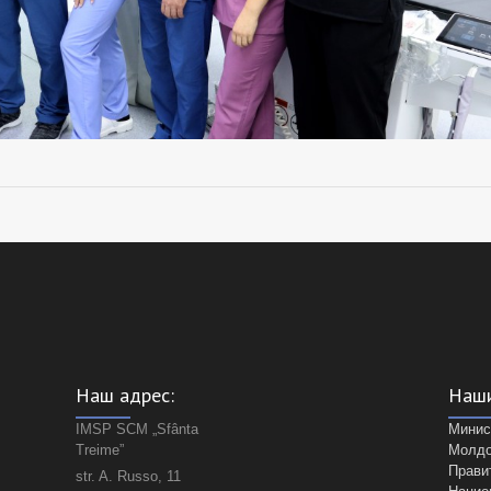
Наш адрес:
Наши
IMSP SCM „Sfânta
Минис
Treime”
Молд
Прави
str. A. Russo, 11