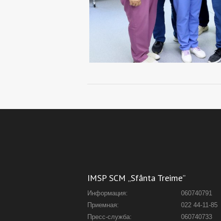
IMSP SCM „Sfânta Treime”
Информация:
060740791
Приемная:
022 44-11-85
Пресс-служба:
060740733