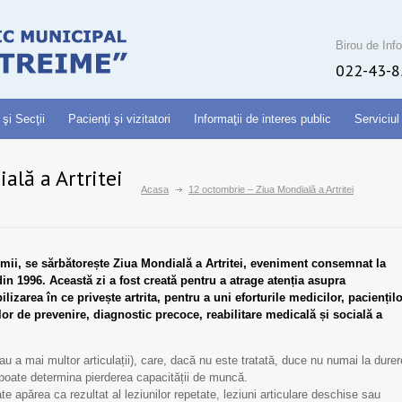
Birou de Info
022-43-8
 şi Secţii
Pacienţi şi vizitatori
Informaţii de interes public
Serviciul
ală a Artritei
Acasa
12 octombrie – Ziua Mondială a Artritei
umii, se sărbătorește Ziua Mondială a Artritei, eveniment consemnat la
din 1996. Această zi a fost creată pentru a atrage atenția asupra
izarea în ce privește artrita, pentru a uni eforturile medicilor, paciențil
or de prevenire, diagnostic precoce, reabilitare medicală și socială a
(sau a mai multor articulații), care, dacă nu este tratată, duce nu numai la durer
re poate determina pierderea capacității de muncă.
oate apărea ca rezultat al leziunilor repetate, leziuni articulare deschise sau