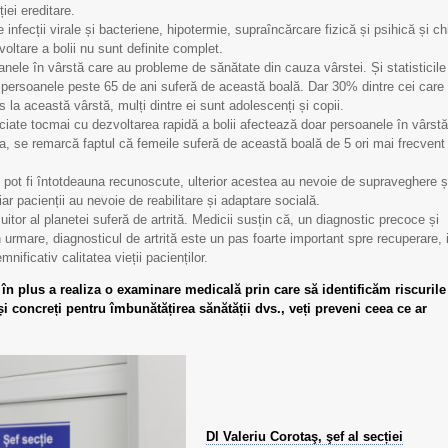
iei ereditare.
 infecții virale și bacteriene, hipotermie, supraîncărcare fizică și psihică și ch
ltare a bolii nu sunt definite complet.
ele în vârstă care au probleme de sănătate din cauza vârstei. Și statisticile
l persoanele peste 65 de ani suferă de această boală. Dar 30% dintre cei care
 la această vârstă, mulți dintre ei sunt adolescenți și copii.
ciate tocmai cu dezvoltarea rapidă a bolii afectează doar persoanele în vârstă
, se remarcă faptul că femeile suferă de această boală de 5 ori mai frecvent
nu pot fi întotdeauna recunoscute, ulterior acestea au nevoie de supraveghere ș
r pacienții au nevoie de reabilitare și adaptare socială.
uitor al planetei suferă de artrită. Medicii susțin că, un diagnostic precoce și
 urmare, diagnosticul de artrită este un pas foarte important spre recuperare, 
ficativ calitatea vieții pacienților.
 în plus a realiza o examinare medicală prin care să identificăm riscurile
și concreți pentru îmbunătățirea sănătății dvs., veți preveni ceea ce ar
Scrisoare de mulțumire
Scrisoare de mulțumi
pentru Echipa IMSP
pentru Echipa IMSP
SCM „Sfânta Treime”
SCM „Sfânta Treime”
Dl Valeriu Corotaş, şef al secției