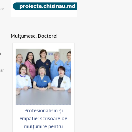
iar
Mulțumesc, Doctore!
i
iar
re
Profesionalism și
Scrisoare de mulțumi
empatie: scrisoare de
pentru echipa SCM
mulțumire pentru
”Sfânta Treime”