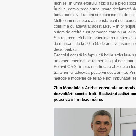
închise, în urma efortului fizic sau a predispoziț
În plus, dezvoltarea artritei poate declanșată de
fumat excesiv. Factorii și mecanismele de dezvo
Mulți oameni asociază această boală cu persoan
confirmă cu adevărat acest lucru – în principa
suferă de artrită sunt persoane care nu au ajuns
S-a remarcat că bolile articulare reumatice aso
de muncă – de la 30 la 50 de ani. De asemenea
decât bărbații.
Pericolul constă în faptul că bolile articulare 
tratament medical pe termen lung și constant, ia
Potrivit OMS, în prezent, fiecare al zecelea loc
tratamentul adecvat, poate vindeca artrita. Prin
metodele moderne de terapie pot îmbunătăți semni
Ziua Mondială a Artritei constituie un motiv
dezvoltării acestei boli. Realizând astăzi pa
putea să o limiteze mâine.