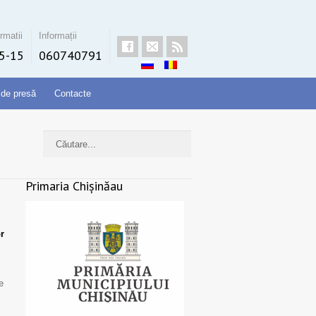
rmatii
Informații
5-15
060740791
 de presă
Contacte
Primaria Chișinăau
or
e