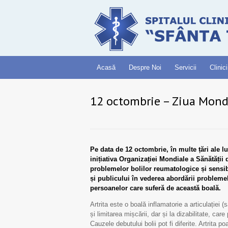
Acasă
Despre Noi
Servicii
Clinici
12 octombrie – Ziua Mondi
Pe data de 12 octombrie, în multe țări ale l
inițiativa Organizației Mondiale a Sănătății 
problemelor bolilor reumatologice și sensibil
și publicului în vederea abordării problemel
persoanelor care suferă de această boală.
Artrita este o boală inflamatorie a articulației 
și limitarea mișcării, dar și la dizabilitate, ca
Cauzele debutului bolii pot fi diferite. Artrita p