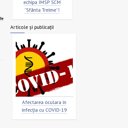
echipa IMSP SCM
”Sfânta Treime”!
de
Articole și publicații
Afectarea oculara in
Cât de „încoronat”
infecția cu COVID-19
virusul?