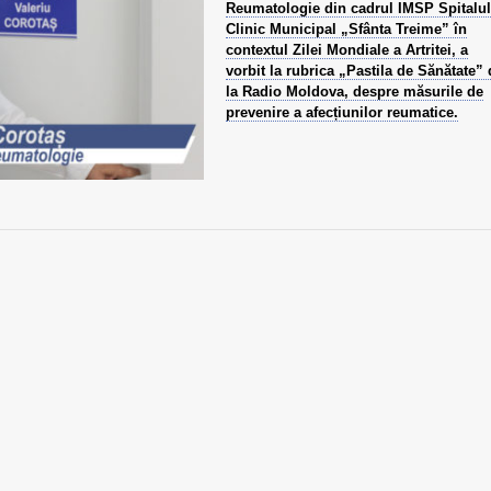
Reumatologie din cadrul IMSP Spitalul
Clinic Municipal „Sfânta Treime” în
contextul Zilei Mondiale a Artritei, a
vorbit la rubrica „Pastila de Sănătate” 
la Radio Moldova, despre măsurile de
prevenire a afecțiunilor reumatice.
29 septembrie - Ziua
Limfom gastric primar
Mondială a Inimii
Non-Hodgkin