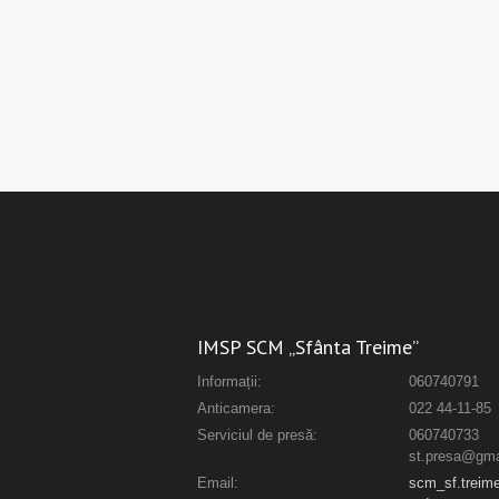
IMSP SCM „Sfânta Treime”
Informații:
060740791
Anticamera:
022 44-11-85
Serviciul de presă:
060740733
st.presa@gma
Email:
scm_sf.trei