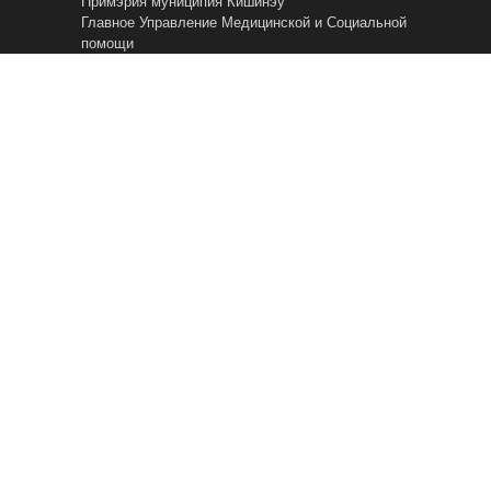
Примэрия муниципия Кишинэу
Главное Управление Mедицинской и Cоциальной
помощи