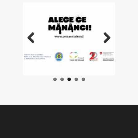
Previo
Next
us