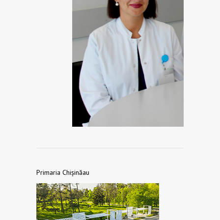
Primaria Chișinăau