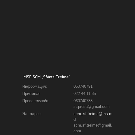
IMSP SCM „Sfânta Treime”
Информация:
060740791
Приемная:
022 44-11-85
Пресс-служба:
060740733
st.presa@gmail.com
Эл. адрес:
scm_sf.treime@ms.m
d
scm.sf.treime@gmail.
com