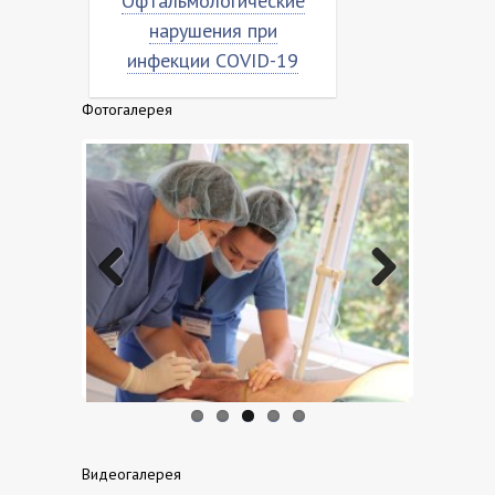
Офтальмологические
Насколько вирус
нарушения при
«коронован»?
инфекции COVID-19
Фотогалерея
Previo
Next
us
Видеогалерея