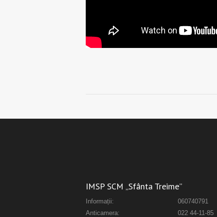
IMSP SCM „Sfânta Treime”
Informații:
060740791
Anticamera:
022 44-11-85