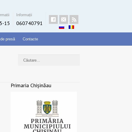
rmatii
Informații
5-15
060740791
 de presă
Contacte
Primaria Chișinăau