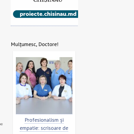
Mulțumesc, Doctore!
re
Profesionalism și
Scrisoare de mulțumi
pe
empatie: scrisoare de
pentru echipa SCM