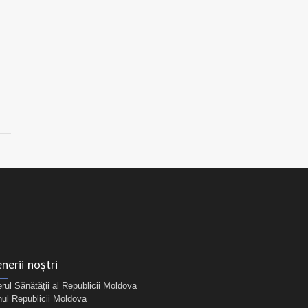
nerii noștri
erul Sănătății al Republicii Moldova
ul Republicii Moldova