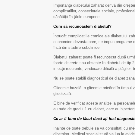
Importanța diabetului zaharat derivă din creșter
complicațiilor, consecințele sociale, profesiona
sănătății în țările europene.
Cum să recunoaștem diabetul?
Întrucât complicațiile cornice ale diabetului za
economice devastatoare, se impun programe de p
încă din stadiile subclinice.
Diabetul zaharat poate fi recunoscut după următ
foarte discrete sau absente în diabetul de tip 2
infecții recurente, vindecare dificilă a plăgilor, 
Nu se poate stabili diagnosticul de diabet zahar
Glicemie bazală, o glicemie oricând în timpul 
glicolizată.
E bine de verificat aceste analize la persoanel
au rude de gradul 1 cu diabet, care au hipertens
Ce ar fi bine de făcut dacă ați fost diagnost
Înainte de toate trebuie sa va consultați cu me
dibetolog. Medicul specialist vă va lua la eviden