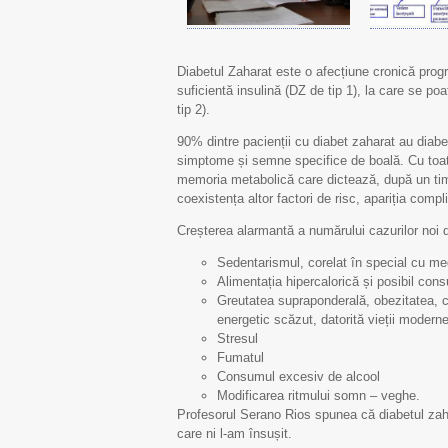
Diabetul Zaharat este o afecțiune cronică progr
suficientă insulină (DZ de tip 1), la care se po
tip 2).
90% dintre pacienții cu diabet zaharat au diabe
simptome și semne specifice de boală. Cu toate
memoria metabolică care dictează, după un timp
coexistența altor factori de risc, apariția complic
Creșterea alarmantă a numărului cazurilor noi d
Sedentarismul, corelat în special cu me
Alimentația hipercalorică și posibil cons
Greutatea supraponderală, obezitatea, ca
energetic scăzut, datorită vieții moderne
Stresul
Fumatul
Consumul excesiv de alcool
Modificarea ritmului somn – veghe.
Profesorul Serano Rios spunea că diabetul zahara
care ni l-am însușit.