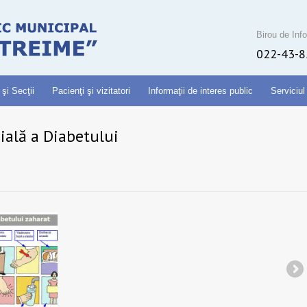
Birou de Info
022-43-8
 şi Secţii
Pacienţi şi vizitatori
Informaţii de interes public
Serviciul
ală a Diabetului