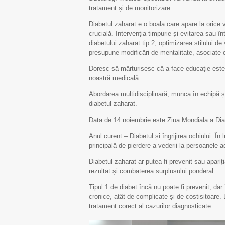
tratament și de monitorizare.
Diabetul zaharat e o boala care apare la orice 
crucială. Intervenția timpurie și evitarea sau î
diabetului zaharat tip 2, optimizarea stilului d
presupune modificări de mentalitate, asociate 
Doresc să mărturisesc că a face educație este un
noastră medicală.
Abordarea multidisciplinară, munca în echipă și 
diabetul zaharat.
Data de 14 noiembrie este Ziua Mondiala a Diab
Anul curent – Diabetul și îngrijirea ochiului. Î
principală de pierdere a vederii la persoanele adu
Diabetul zaharat ar putea fi prevenit sau apariția
rezultat și combaterea surplusului ponderal.
Tipul 1 de diabet încă nu poate fi prevenit, dar
cronice, atât de complicate și de costisitoare.
tratament corect al cazurilor diagnosticate.