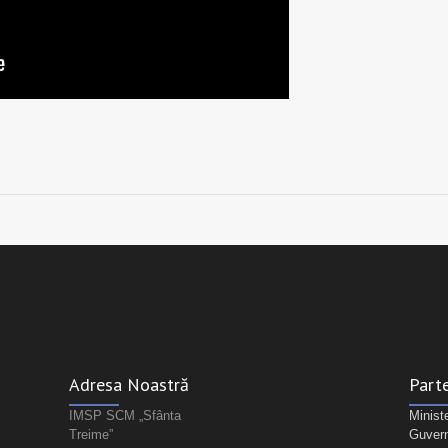
Adresa Noastră
Parte
IMSP SCM „Sfânta
Minist
Treime”
Guvern