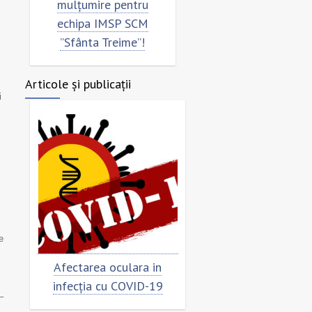
mulțumire pentru
”Sfânta Treime”
echipa IMSP SCM
”Sfânta Treime”!
Articole și publicații
i
e
Afectarea oculara in
Cât de „încoronat”
infecția cu COVID-19
virusul?
–