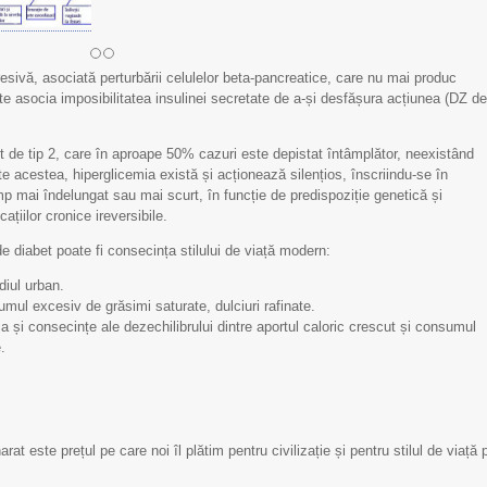
esivă, asociată perturbării celulelor beta-pancreatice, care nu mai produc
ate asocia imposibilitatea insulinei secretate de a-și desfășura acțiunea (DZ de
t de tip 2, care în aproape 50% cazuri este depistat întâmplător, neexistând
 acestea, hiperglicemia există și acționează silențios, înscriindu-se în
 mai îndelungat sau mai scurt, în funcție de predispoziție genetică și
ațiilor cronice ireversibile.
e diabet poate fi consecința stilului de viață modern:
diul urban.
umul excesiv de grăsimi saturate, dulciuri rafinate.
 și consecințe ale dezechilibrului dintre aportul caloric crescut și consumul
.
Scrisoare de mulțumire
Scrisoare de mulțumi
t este prețul pe care noi îl plătim pentru civilizație și pentru stilul de viață 
pentru Echipa IMSP
pentru Echipa IMSP