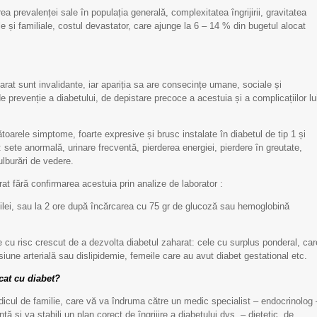
SCM „Sfânta Treime”
SCM „Sfânta Treime”
ea prevalenței sale în populația generală, complexitatea îngrijirii, gravitatea
le și familiale, costul devastator, care ajunge la 6 – 14 % din bugetul alocat
harat sunt invalidante, iar apariția sa are consecințe umane, sociale și
revenție a diabetului, de depistare precoce a acestuia și a complicațiilor lu
oarele simptome, foarte expresive și brusc instalate în diabetul de tip 1 și
: sete anormală, urinare frecventă, pierderea energiei, pierdere în greutate,
tulburări de vedere.
at fără confirmarea acestuia prin analize de laborator :
zilei, sau la 2 ore după încărcarea cu 75 gr de glucoză sau hemoglobină
e cu risc crescut de a dezvolta diabetul zaharat: cele cu surplus ponderal, car
iune arterială sau dislipidemie, femeile care au avut diabet gestational etc.
29 septembrie - Ziua
Limfom gastric primar
icat cu diabet?
Mondială a Inimii
Non-Hodgkin
dicul de familie, care vă va îndruma către un medic specialist – endocrinolog 
ță și va stabili un plan corect de îngrijire a diabetului dvs. – dietetic, de