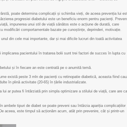
vârstă, poate determina complicații și schimba vieți, de aceea prevenția lui es
ntârzierea progresiei diabetului este un beneficiu enorm pentru pacienți. Preven
e viață, impunerea unui stil de viață sănătos este o acțiune de durată, care
cu modificări comportamentale bazate pe cunoștințe, deprinderi, motivație.
ul din cele mai importante, dar și mai dificile lucruri din toată activitatea
implicarea pacientului în tratarea bolii sunt trei factori de succes în lupta cu
etului și în fiecare an este centrată pe o anumită temă.
n lume există peste 3 mln de pacienți cu retinopatie diabetică, aceasta fiind ca
lte în plină activitate (20-65) în țările industrializate.
 lui ar putea fi întârziată prin simpla optimizare a stilului de viață, care are c
 în ambele tipuri de diabet se poate preveni sau întârzia apariția complicațiilor
 De aceea, este timpul să acționăm acum, atât prin prevenire, cât și printr-un