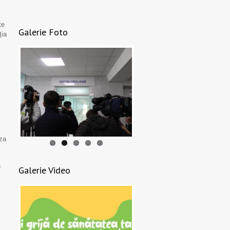
te
Galerie Foto
ția
uza
a
Galerie Video