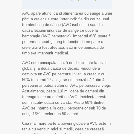
AVC apare atunci când alimentarea cu sânge a unei
părți a creierului este întreruptă: fie din cauza unui
tromb/cheag de sânge (AVC ischemic) sau din
cauza leziunii unui vas de sânge ce duce la
hemoragie (AVC hemoragic). Impactul AVC poate fi
pe termen scurt și lung în funcție de ce parte a
creierului a fost afectată, sau în ce perioadă de
timp s-a intervenit medical.
AVC este principala cauză de dizabilitate la nivel
global și a doua cauză de deces. Riscul de a
dezvolta un AVC pe parcursul vieții a crescut cu
50% în ultimii 17 ani și se estimează că 1 din 4
persoane ar putea suferi un AVC pe parcursul vieții.
Actualmente, peste 110 milioane de oameni din
întreaga lume au suferit un AVC. Incidența crește
semnificativ odată cu vârsta. Peste 60% dintre
AVC se întâmplă în cazul persoanelor sub 70 de
ani și 16% – celor sub 50 de ani.
Cea mai mare parte a poverii globale a AVC este în
țările cu venituri mici și medii, ceea ce creează