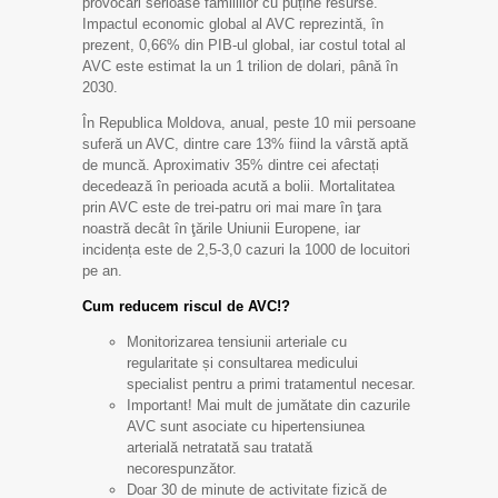
provocări serioase familiilor cu puține resurse.
Impactul economic global al AVC reprezintă, în
prezent, 0,66% din PIB-ul global, iar costul total al
AVC este estimat la un 1 trilion de dolari, până în
2030.
În Republica Moldova, anual, peste 10 mii persoane
suferă un AVC, dintre care 13% fiind la vârstă aptă
de muncă. Aproximativ 35% dintre cei afectați
decedează în perioada acută a bolii. Mortalitatea
prin AVC este de trei-patru ori mai mare în ţara
noastră decât în ţările Uniunii Europene, iar
incidența este de 2,5-3,0 cazuri la 1000 de locuitori
pe an.
Cum reducem riscul de AVC!?
Monitorizarea tensiunii arteriale cu
regularitate și consultarea medicului
specialist pentru a primi tratamentul necesar.
Important! Mai mult de jumătate din cazurile
AVC sunt asociate cu hipertensiunea
arterială netratată sau tratată
necorespunzător.
Doar 30 de minute de activitate fizică de