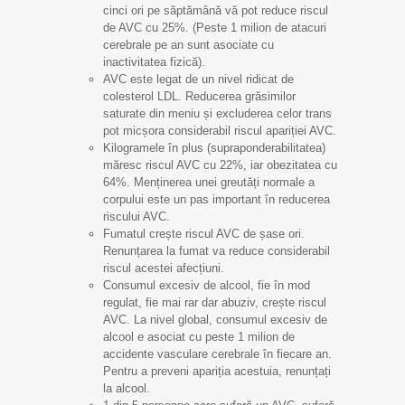
cinci ori pe săptămână vă pot reduce riscul
de AVC cu 25%. (Peste 1 milion de atacuri
cerebrale pe an sunt asociate cu
inactivitatea fizică).
AVC este legat de un nivel ridicat de
colesterol LDL. Reducerea grăsimilor
saturate din meniu și excluderea celor trans
pot micșora considerabil riscul apariției AVC.
Kilogramele în plus (supraponderabilitatea)
măresc riscul AVC cu 22%, iar obezitatea cu
64%. Menținerea unei greutăți normale a
corpului este un pas important în reducerea
riscului AVC.
Fumatul crește riscul AVC de șase ori.
Renunțarea la fumat va reduce considerabil
riscul acestei afecțiuni.
Consumul excesiv de alcool, fie în mod
regulat, fie mai rar dar abuziv, crește riscul
AVC. La nivel global, consumul excesiv de
alcool e asociat cu peste 1 milion de
accidente vasculare cerebrale în fiecare an.
Pentru a preveni apariția acestuia, renunțați
la alcool.