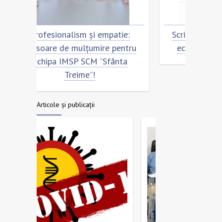
ie:
Scrisoare de mulțumire pentru
Cu 
entru
echipa SCM ”Sfânta Treime”
Scri
nta
ech
Articole și publicații