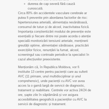
durerea de cap severă fără cauză
cunoscută.
Circa 80% din accidentele vasculare cerebrale ar
putea fi prevenite prin abordarea factorilor de risc:
hipertensiunea arterială, alimentația nesănătoasă,
consumul de tutun și de alcool, inactivitatea fizică.
Importanța conștientizării modului de prevenție este
esențială și fiecare dintre noi poate acorda o atenție
specială monitorizării tensiunii arteriale, menținerii
greutății optime, alimentației sănătoase, practicării
exercițiilor fizice, renunțării la fumat, alcool,
screeningul sau controale periodice la specialist în
cazul afecțiunilor preexistente.
Menționăm că, în Republica Moldova, vor fi
instituite 13 centre pentru pacienții care au suferit
AVC (11 primare, unul multidisciplinar și unul
comprehensiv), unde pacienții cu AVC vor avea
acces la o gamă largă de servicii de diagnostic,
tratament și reabilitare. Centrele vor activa 24/24 de
ore, șapte zile în săptămână și vor asigura
accesibilitatea geografică a pacienților cu AVC la
servicii de diagnostic și tratament.