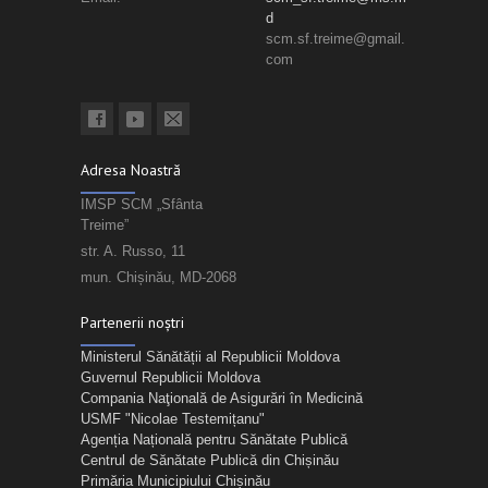
d
scm.sf.treime@gmail.
com
Adresa Noastră
IMSP SCM „Sfânta
Treime”
str. A. Russo, 11
mun. Chișinău, MD-2068
Partenerii noștri
Ministerul Sănătății al Republicii Moldova
Guvernul Republicii Moldova
Compania Naţională de Asigurări în Medicină
USMF "Nicolae Testemițanu"
Agenția Națională pentru Sănătate Publică
Centrul de Sănătate Publică din Chișinău
Primăria Municipiului Chișinău
Direcţia Generală Asistentă Medicală și Socială