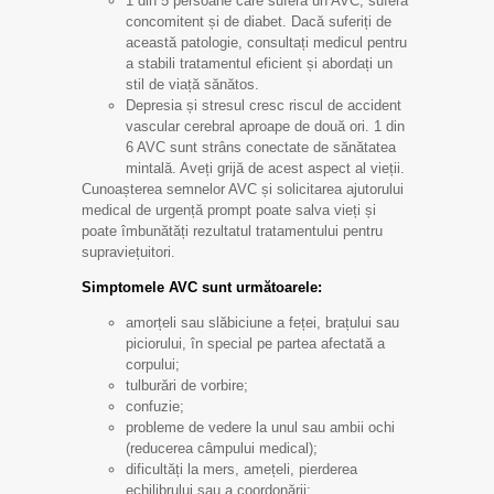
1 din 5 persoane care suferă un AVC, suferă
concomitent și de diabet. Dacă suferiți de
această patologie, consultați medicul pentru
a stabili tratamentul eficient și abordați un
stil de viață sănătos.
Depresia și stresul cresc riscul de accident
vascular cerebral aproape de două ori. 1 din
6 AVC sunt strâns conectate de sănătatea
mintală. Aveți grijă de acest aspect al vieții.
Cunoașterea semnelor AVC și solicitarea ajutorului
medical de urgență prompt poate salva vieți și
poate îmbunătăți rezultatul tratamentului pentru
supraviețuitori.
Simptomele AVC sunt următoarele:
amorțeli sau slăbiciune a feței, brațului sau
piciorului, în special pe partea afectată a
corpului;
tulburări de vorbire;
confuzie;
probleme de vedere la unul sau ambii ochi
(reducerea câmpului medical);
dificultăți la mers, amețeli, pierderea
echilibrului sau a coordonării;