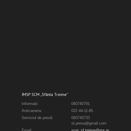
IMSP SCM „Sfânta Treime”
Informații:
060740791
Anticamera:
022 44-11-85
Serviciul de presă:
060740733
st.presa@gmail.com
Email:
scm_sf.treime@ms.m