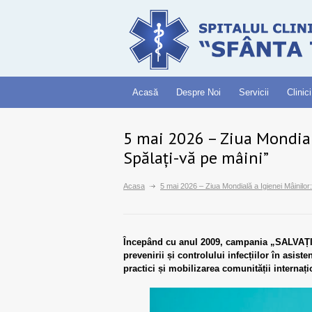
Acasă
Despre Noi
Servicii
Clinici
5 mai 2026 – Ziua Mondială
Spălați-vă pe mâini”
Acasa
5 mai 2026 – Ziua Mondială a Igienei Mâinilor
Începând cu anul 2009, campania „SALVAȚI 
prevenirii și controlului infecțiilor în asis
practici și mobilizarea comunității internaț