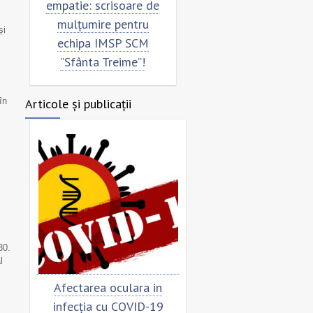
empatie: scrisoare de
pentru echipa SCM
mulțumire pentru
”Sfânta Treime”
și
echipa IMSP SCM
”Sfânta Treime”!
Articole și publicații
în
30.
l
Afectarea oculara in
Cât de „încoronat”
infecția cu COVID-19
virusul?