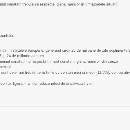
eniul sănătății trebuie să respecte igiena mâinilor în următoarele situații:
ientului.
anual în spitalele europene, generând circa 25 de milioane de zile suplimentar
13 și 24 de miliarde de euro.
meniul sănătății nu respectă în mod constant igiena mâinilor, din cauza
cesteia.
ale sunt cele mai frecvente în țările cu venituri mici și medii (11,8%), comparativ
evenite. Igiena mâinilor reduce infecțiile și salvează vieți.