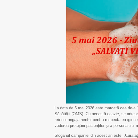
La data de 5 mai 2026 este marcată cea de-a 18-
Sănătății (OMS). Cu această ocazie, se adresează
reînnoi angajamentul pentru respectarea igienei 
vederea protejării pacienților și a personalului 
Sloganul campaniei din acest an este: „Curățați