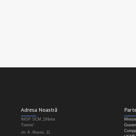
Adresa Noastră
Parte
IMSP SCM „Sfânta
Minist
Treime”
Guvern
Compan
str. A. Russo, 11