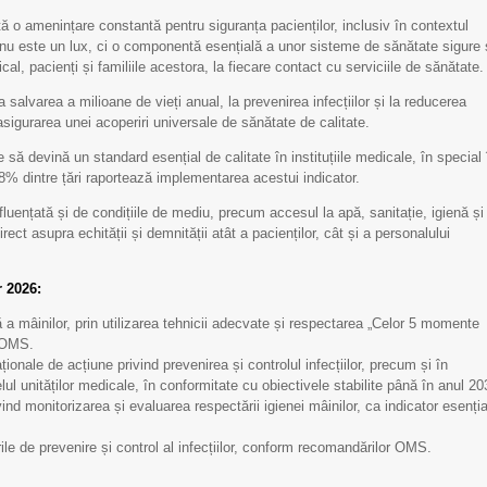
pentru Echipa IMSP
pentru Echipa IMSP
tă o amenințare constantă pentru siguranța pacienților, inclusiv în contextul
SCM „Sfânta Treime”
SCM „Sfânta Treime”
r nu este un lux, ci o componentă esențială a unor sisteme de sănătate sigure 
cal, pacienți și familiile acestora, la fiecare contact cu serviciile de sănătate.
a salvarea a milioane de vieți anual, la prevenirea infecțiilor și la reducerea
asigurarea unei acoperiri universale de sănătate de calitate.
e să devină un standard esențial de calitate în instituțiile medicale, în special 
68% dintre țări raportează implementarea acestui indicator.
nfluențată și de condițiile de mediu, precum accesul la apă, sanitație, igienă și
ct asupra echității și demnității atât a pacienților, cât și a personalului
r 2026
:
 a mâinilor, prin utilizarea tehnicii adecvate și respectarea „Celor 5 momente
e OMS.
aționale de acțiune privind prevenirea și controlul infecțiilor, precum și în
lul unităților medicale, în conformitate cu obiectivele stabilite până în anul 20
ind monitorizarea și evaluarea respectării igienei mâinilor, ca indicator esenția
29 septembrie - Ziua
Limfom gastric primar
ile de prevenire și control al infecțiilor, conform recomandărilor OMS.
Mondială a Inimii
Non-Hodgkin