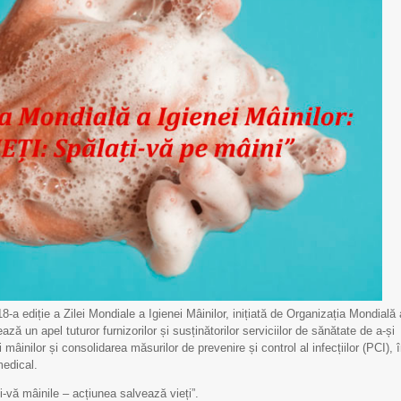
a ediție a Zilei Mondiale a Igienei Mâinilor, inițiată de Organizația Mondială 
 un apel tuturor furnizorilor și susținătorilor serviciilor de sănătate de a-și
mâinilor și consolidarea măsurilor de prevenire și control al infecțiilor (PCI), 
medical.
Scrisoare de mulțumire
Scrisoare de mulțumi
-vă mâinile – acțiunea salvează vieți”.