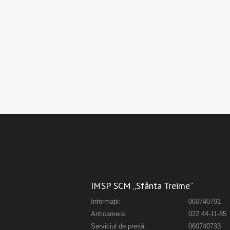
IMSP SCM „Sfânta Treime”
Informații:
060740791
Anticamera:
022 44-11-85
Serviciul de presă:
060740733