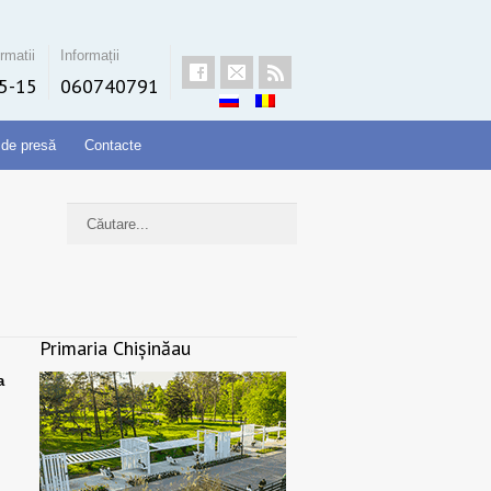
rmatii
Informații
5-15
060740791
 de presă
Contacte
Primaria Chișinăau
a