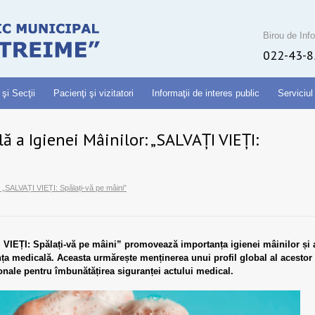
Birou de Info
022-43-8
 şi Secţii
Pacienţi şi vizitatori
Informaţii de interes public
Serviciul
 a Igienei Mâinilor: „SALVAȚI VIEȚI:
: „SALVAȚI VIEȚI: Spălați-vă pe mâini”
VIEȚI: Spălați-vă pe mâini” promovează importanța igienei mâinilor și 
tența medicală. Aceasta urmărește menținerea unui profil global al acestor
ionale pentru îmbunătățirea siguranței actului medical.