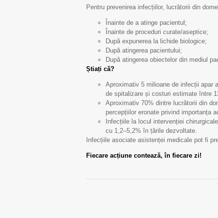
Pentru prevenirea infecțiilor, lucrătorii din dom
Înainte de a atinge pacientul;
Înainte de proceduri curate/aseptice;
După expunerea la lichide biologice;
După atingerea pacientului;
După atingerea obiectelor din mediul pac
Știați că
?
Aproximativ 5 milioane de infecții apar 
de spitalizare și costuri estimate între 
Aproximativ 70% dintre lucrătorii din do
percepțiilor eronate privind importanța a
Infecțiile la locul intervenției chirurgic
cu 1,2–5,2% în țările dezvoltate.
Infecțiile asociate asistenței medicale pot fi pr
Fiecare acțiune contează, în fiecare zi!