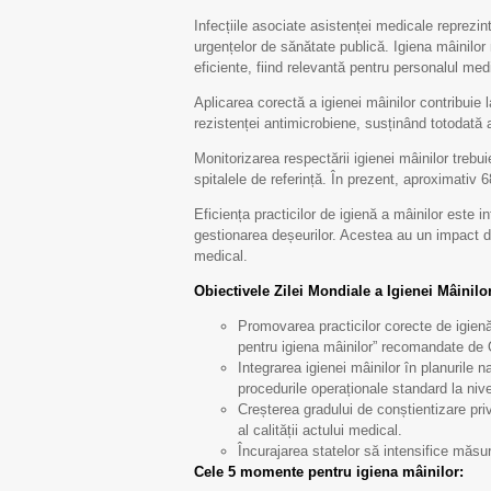
Infecțiile asociate asistenței medicale reprezin
urgențelor de sănătate publică. Igiena mâinilo
eficiente, fiind relevantă pentru personalul medi
Aplicarea corectă a igienei mâinilor contribuie l
rezistenței antimicrobiene, susținând totodată 
Monitorizarea respectării igienei mâinilor trebui
spitalele de referință. În prezent, aproximativ 
Eficiența practicilor de igienă a mâinilor este i
gestionarea deșeurilor. Acestea au un impact dire
medical.
Obiectivele Zilei Mondiale a Igienei Mâinilo
Promovarea practicilor corecte de igienă
pentru igiena mâinilor” recomandate d
Integrarea igienei mâinilor în planurile n
procedurile operaționale standard la nive
Creșterea gradului de conștientizare priv
al calității actului medical.
Încurajarea statelor să intensifice măsur
Cele 5 momente pentru igiena mâinilor
: