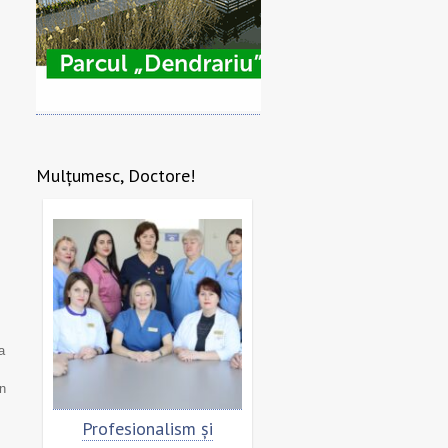
Mulțumesc, Doctore!
a
în
re
Profesionalism și
Scrisoare de mulțumi