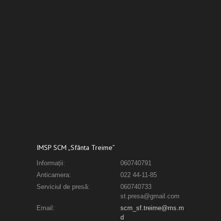
IMSP SCM „Sfânta Treime”
Informații:
060740791
Anticamera:
022 44-11-85
Serviciul de presă:
060740733
st.presa@gmail.com
Email:
scm_sf.treime@ms.m
d