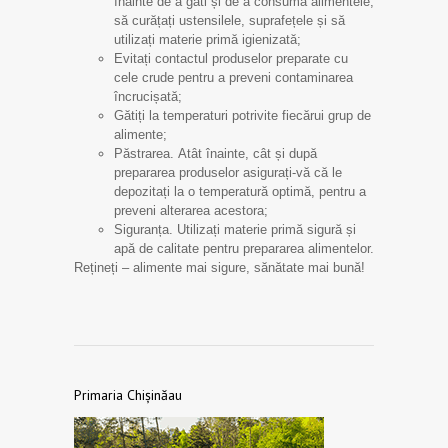
înainte de a găti și de a consuma alimentele,
să curățați ustensilele, suprafețele și să
utilizați materie primă igienizată;
Evitați contactul produselor preparate cu
cele crude pentru a preveni contaminarea
încrucișată;
Gătiți la temperaturi potrivite fiecărui grup de
alimente;
Păstrarea. Atât înainte, cât și după
prepararea produselor asigurați-vă că le
depozitați la o temperatură optimă, pentru a
preveni alterarea acestora;
Siguranța. Utilizați materie primă sigură și
apă de calitate pentru prepararea alimentelor.
Rețineți – alimente mai sigure, sănătate mai bună!
Primaria Chișinăau