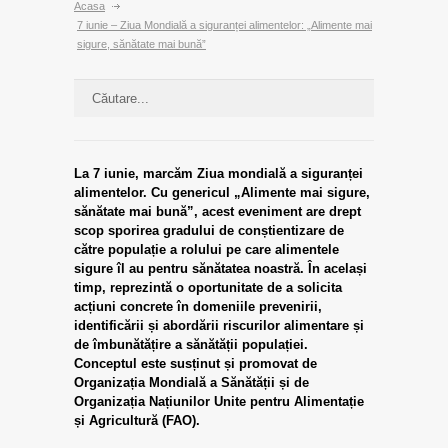
Acasa
7 iunie – Ziua Mondială a siguranței alimentelor: „Alimente mai
sigure, sănătate mai bună”
La 7 iunie, marcăm Ziua mondială a siguranței
alimentelor. Cu genericul „Alimente mai sigure,
sănătate mai bună”, acest eveniment are drept
scop sporirea gradului de conștientizare de
către populație a rolului pe care alimentele
sigure îl au pentru sănătatea noastră. În același
timp, reprezintă o oportunitate de a solicita
acțiuni concrete în domeniile prevenirii,
identificării și abordării riscurilor alimentare și
de îmbunătățire a sănătății populației.
Conceptul este susținut și promovat de
Organizația Mondială a Sănătății și de
Organizația Națiunilor Unite pentru Alimentație
și Agricultură (FAO).