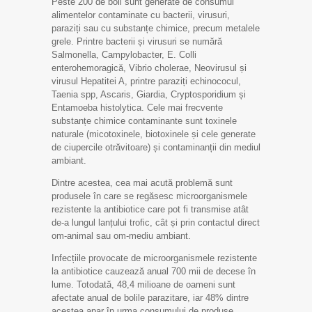
Peste 200 de boli sunt generate de consumul
alimentelor contaminate cu bacterii, virusuri,
paraziți sau cu substanțe chimice, precum metalele
grele. Printre bacterii și virusuri se numără
Salmonella, Campylobacter, E. Colli
enterohemoragică, Vibrio cholerae, Neovirusul și
virusul Hepatitei A, printre paraziți echinococul,
Taenia spp, Ascaris, Giardia, Cryptosporidium și
Entamoeba histolytica. Cele mai frecvente
substanțe chimice contaminante sunt toxinele
naturale (micotoxinele, biotoxinele și cele generate
de ciupercile otrăvitoare) și contaminanții din mediul
ambiant.
Dintre acestea, cea mai acută problemă sunt
produsele în care se regăsesc microorganismele
rezistente la antibiotice care pot fi transmise atât
de-a lungul lanțului trofic, cât și prin contactul direct
om-animal sau om-mediu ambiant.
Infecțiile provocate de microorganismele rezistente
la antibiotice cauzează anual 700 mii de decese în
lume. Totodată, 48,4 milioane de oameni sunt
afectate anual de bolile parazitare, iar 48% dintre
acestea apar în urma consumului de produse