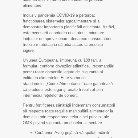
alimentare.
Inclusiv pandemia COVID-19 a perturbat
funcționarea sistemelor agroalimentare şi a
demonstrat importanța planificării anticipate. Astăzi,
este necesară acordarea unei atenții prioritare
lanțurilor de aprovizionare, deoarece consumatorii
trebuie întotdeauna să aibă acces la produse
sigure.
Uniunea Europeană, împreună cu 188 țări, a
formulat, conform dovezilor științifice, recomandări
pentru toate domeniile legate de siguranța și
calitatea alimentelor. Este vorba de
standardele ,,Codex Alimentarius” care garantează
că produsul este sigur și poate fi realizat prin
intermediul rețelelor de comerț.
Pentru fortificarea sănătății îndemnăm consumatorii
să respecte toate regulile manipulării alimentelor la
domiciliu prin respectarea celor cinci principii ale
OMS privind siguranța produselor alimentare:
Curățenia. Aveți grijă să vă spălați mâinile