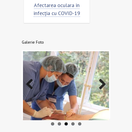
Afectarea oculara in
Cât de „încoronat” este
infecția cu COVID-19
virusul?
Galerie Foto
Previo
Next
us