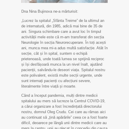
Dna Nina Bujinova ne-a mărturisit:
„Lucrez la spitalul „Sfânta Treime” de la ultimul an
de internatură, din 1985, adică mai bine de 35 de
ani. Singura schimbare care a avut loc în timpul
activității mele este că m-am transferat din secția
Neurologie în secția Neurorecuperare. În toți acești
ani, munca mea mi-a adus multă satisfacție. Atât în
​​secție, cât și în spital, suntem o echipă
prietenoasă, unde toată lumea se sprijină reciproc
și își desfășoară munca la un nivel înalt, ajutând
pacienții, salvându-le deseori viața. Spitalul nostru
este polivalent, există multe secții urgente, unde
sunt internați pacienți cu afecțiuni severe,
literalmente între viață și moarte.
Când a început pandemia, mulți dintre medicii
spitalului au mers să lucreze la Centrul COVID-19,
a cărui organizare a fost încredințată directorului
nostru, domnul Oleg Crudu. Cei care au rămas aici
au continuat să „țină apărările” ceea ce a fost foarte
dificil, deoarece pe lângă unii dintre medicii care au
mers la centru, unii au plecat în concediu din cauza