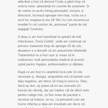
adevărat a fost că domnul Crudu a găsit timp să
vină la mine, adresându-mi cuvinte de susținere. Și
de vreme ce acolo întreg personalul, inclusiv și
directorul, lucrează aproape non-stop, vizita sa a
avut loc noaptea la ora 24! Nici nu l-am recunoscut
imediat în cel costum de „astronaut” purtat de toți
angajații Centrului.
A doua zi am fost transferat la spitalul de boli
Infecțioase „Toma Ciorbă”, unde am continuat să
primesc tratament timp de aproape 20 de zile,
deoarece s-a dovedit că am pneumonie bilaterală.
Tratamentul nu a fost ușor și vreau să le
mulțumesc mult personalului medical al acestui
spital pentru îngrijire, profesionalism și răbdare.
După ce am fost în carantină încă cele 14 zile
necesare și, desigur, asigurându-mă că testele sunt
deja negative, am decis să merg la serviciu. Deși,
dacă aș dori, aș putea să-mi iau concediu (în
funcție de vârstă), dar am înțeles cât de dificil este
pentru colegii mei, ce flux mare de pacienți e
necesar să trateze, iar eu, ca persoană care am
învins infecția și deja am imunitate am decis că