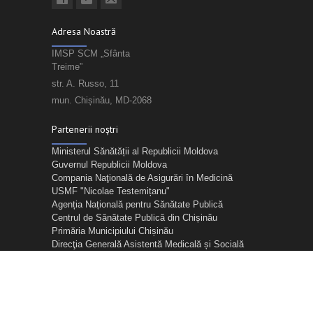
Adresa Noastră
IMSP SCM „Sfânta
Treime”
str. A. Russo, 11
mun. Chișinău, MD-2068
Partenerii noștri
Ministerul Sănătății al Republicii Moldova
Guvernul Republicii Moldova
Compania Naţională de Asigurări în Medicină
USMF "Nicolae Testemițanu"
Agenția Națională pentru Sănătate Publică
Centrul de Sănătate Publică din Chișinău
Primăria Municipiului Chișinău
Direcţia Generală Asistentă Medicală și Socială