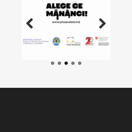
Previo
Next
us