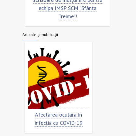
echipa IMSP SCM ”Sfânta
Treime”!
Articole și publicații
ar
Afectarea oculara in
Cât de „încorona
infecția cu COVID-19
virusul?