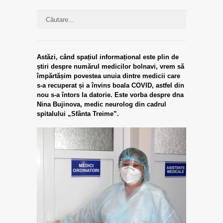
Astăzi, când spațiul informațional este plin de
știri despre numărul medicilor bolnavi, vrem să
împărtășim povestea unuia dintre medicii care
s-a recuperat și a învins boala COVID, astfel din
nou s-a întors la datorie. Este vorba despre dna
Nina Bujinova, medic neurolog din cadrul
spitalului „Sfânta Treime”.