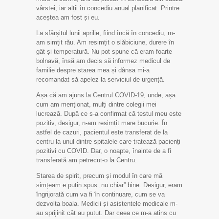
vârstei, iar alții în concediu anual planificat. Printre
aceștea am fost și eu.
La sfârșitul lunii aprilie, fiind încă în concediu, m-
am simțit rău. Am resimțit o slăbiciune, durere în
gât și temperatură. Nu pot spune că eram foarte
bolnavă, însă am decis să informez medicul de
familie despre starea mea și dânsa mi-a
recomandat să apelez la serviciul de urgență.
Așa că am ajuns la Centrul COVID-19, unde, așa
cum am menționat, mulți dintre colegii mei
lucrează. După ce s-a confirmat că testul meu este
pozitiv, desigur, n-am resimțit mare bucurie. În
astfel de cazuri, pacientul este transferat de la
centru la unul dintre spitalele care tratează pacienți
pozitivi cu COVID. Dar, o noapte, înainte de a fi
transferată am petrecut-o la Centru.
Starea de spirit, precum și modul în care mă
simțeam e puțin spus „nu chiar” bine. Desigur, eram
îngrijorată cum va fi în continuare, cum se va
dezvolta boala. Medicii și asistentele medicale m-
au sprijinit cât au putut. Dar ceea ce m-a atins cu