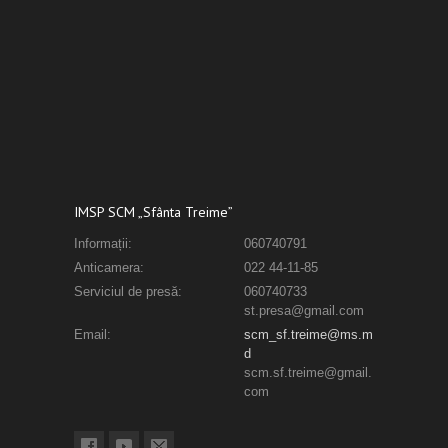
IMSP SCM „Sfânta Treime”
Informații:
060740791
Anticamera:
022 44-11-85
Serviciul de presă:
060740733
st.presa@gmail.com
Email:
scm_sf.treime@ms.m
d
scm.sf.treime@gmail.
com