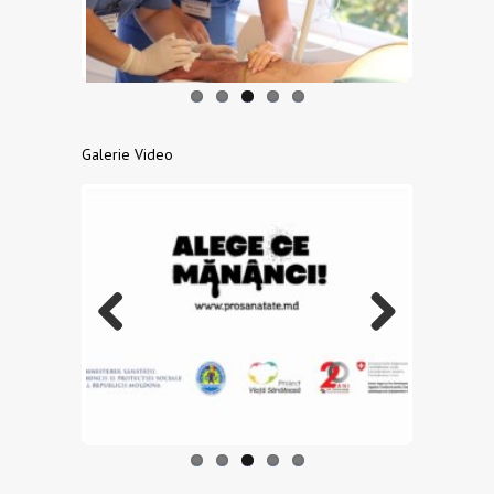
us
Galerie Video
Previo
Next
us