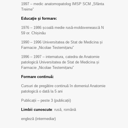
1997 – medic anatomopatolog IMSP SCM „Sfânta
Treime”
Educaţie şi formare:
1976 – 1986 școală medie rusă-moldovenească N
59 or. Chișinău
1990 – 1996 Universitatea de Stat de Medicina și
Farmacie „Nicolae Testemițanu”
1996 – 1997 – internatura, catedra de Anatomie
patologică Universitatea de Stat de Medicina și
Farmacie „Nicolae Testemițanu”
Formare continuă:
Cursuri de pregătire continuă în domeniul Anatomie
patologică o dată la 5 ani
Publicații – peste 3 (publicații)
Limbii cunoscute
: rusă, română
engleză (intermediar)