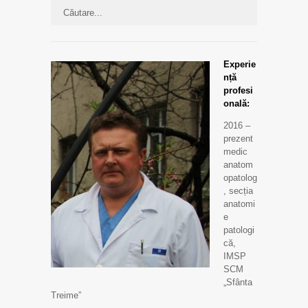
Experie
nță
profesi
onală:
2016 –
prezent
medic
anatom
opatolog
, secția
anatomi
e
patologi
că,
IMSP
SCM
„Sfânta
Treime”