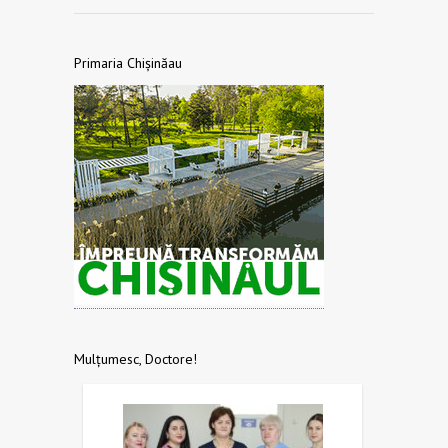
Primaria Chișinăau
Mulțumesc, Doctore!