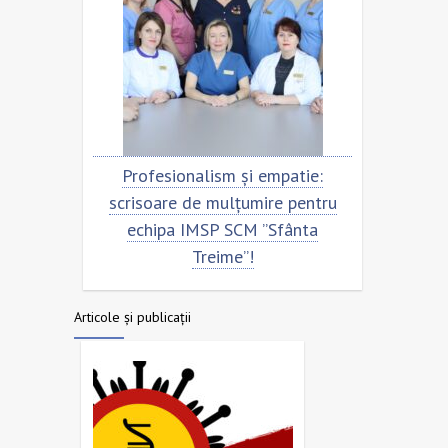
ntru
Profesionalism și empatie:
Scriso
a
scrisoare de mulțumire pentru
echip
echipa IMSP SCM ”Sfânta
Treime”!
Articole și publicații