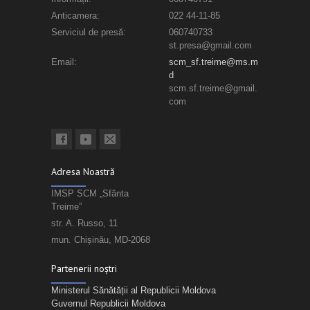
Anticamera:
022 44-11-85
Serviciul de presă:
060740733
st.presa@gmail.com
Email:
scm_sf.treime@ms.m
d
scm.sf.treime@gmail.
com
Adresa Noastră
IMSP SCM „Sfânta
Treime”
str. A. Russo, 11
mun. Chișinău, MD-2068
Partenerii noștri
Ministerul Sănătății al Republicii Moldova
Guvernul Republicii Moldova