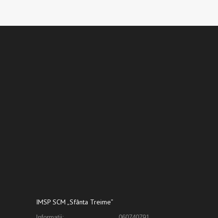
IMSP SCM „Sfânta Treime”
Informații:
060740791