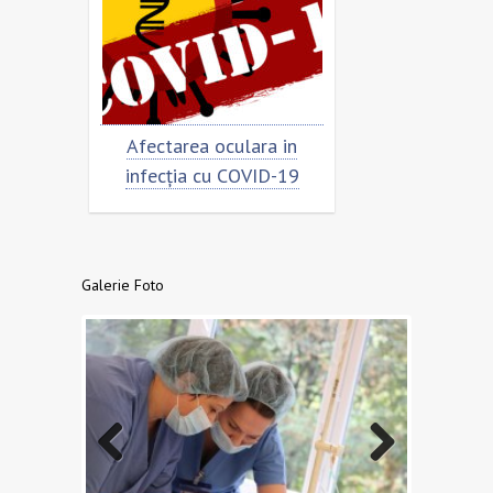
rimar
Afectarea oculara in
Cât de „încor
n
infecția cu COVID-19
virusu
Galerie Foto
Previo
Next