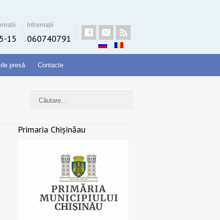
rmatii
Informații
5-15
060740791
 de presă
Contacte
Primaria Chișinăau