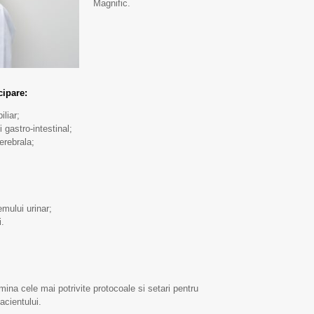
Magnific.
cipare:
liar;
 gastro-intestinal;
erebrala;
emului urinar;
i.
Scrisoare de mulțumire
Scrisoare de mulțumi
.
pentru Echipa IMSP
pentru Echipa IMSP
ina cele mai potrivite protocoale si setari pentru
SCM „Sfânta Treime”
SCM „Sfânta Treime”
acientului.