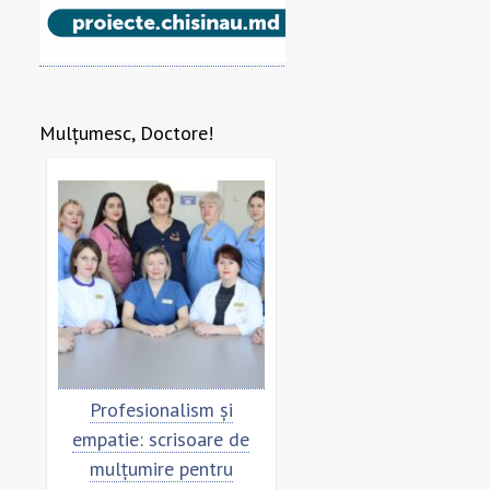
Mulțumesc, Doctore!
re
Profesionalism și
Scrisoare de mulțumi
empatie: scrisoare de
pentru echipa SCM
mulțumire pentru
”Sfânta Treime”