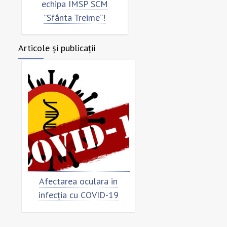
echipa IMSP SCM
”Sfânta Treime”!
Articole și publicații
Afectarea oculara in
Cât de „încoronat”
infecția cu COVID-19
virusul?