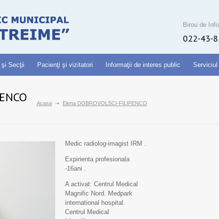
Birou de Info
022-43-8
 şi Secţii
Pacienţi şi vizitatori
Informaţii de interes public
Serviciul
PENCO
Acasa
Elena DOBROVOLSCI-FILIPENCO
Medic radiolog-imagist IRM .
Expirienta profesionala
-16ani .
A activat: Centrul Medical
Magnific Nord. Medpark
international hospital.
Centrul Medical