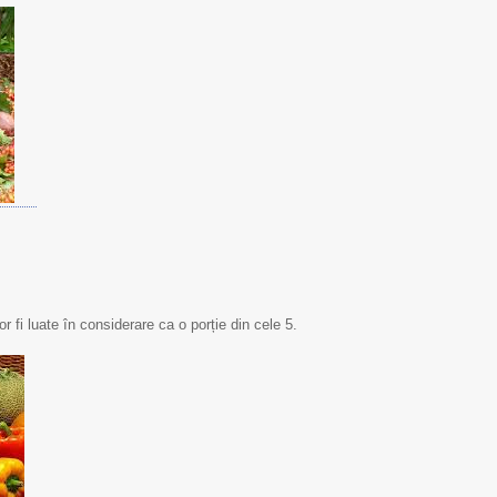
r fi luate în considerare ca o porție din cele 5.
29 septembrie - Ziua
Limfom gastric primar
Mondială a Inimii
Non-Hodgkin