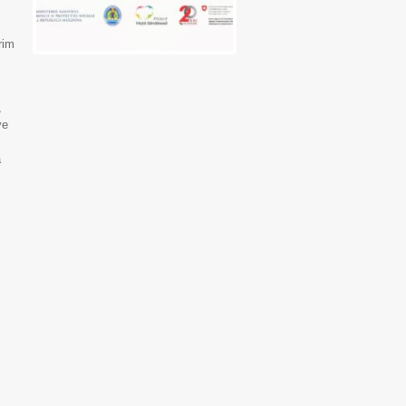
rim
,
ve
a