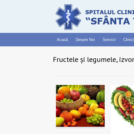
Acasă
Despre Noi
Servicii
Clinici
Fructele și legumele, izvo