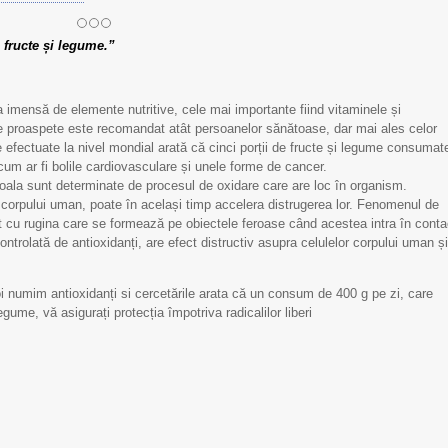
 fructe și legume.”
sa imensă de elemente nutritive, cele mai importante fiind vitaminele și
me proaspete este recomandat atât persoanelor sănătoase, dar mai ales celor
 efectuate la nivel mondial arată că cinci porții de fructe și legume consumat
, cum ar fi bolile cardiovasculare și unele forme de cancer.
boala sunt determinate de procesul de oxidare care are loc în organism.
r corpului uman, poate în același timp accelera distrugerea lor. Fenomenul de
rat cu rugina care se formează pe obiectele feroase când acestea intra în conta
ontrolată de antioxidanți, are efect distructiv asupra celulelor corpului uman și
i numim antioxidanți si cercetările arata că un consum de 400 g pe zi, care
gume, vă asigurați protecția împotriva radicalilor liberi
Scrisoare de mulțumire
Scrisoare de mulțumir
pentru Echipa IMSP
pentru Echipa IMSP
SCM „Sfânta Treime”
SCM „Sfânta Treime”