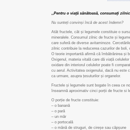
,,
Pentru o viață sănătoasă, consumați zilnic
Nu sunteți convinși încă de acest îndemn?
Atât fructele, cât și legumele constituie o sur
mineralele. Consumul zilnic de fructe și legu
care suferă de diverse avitaminoze. Cercetările
zilnic contribuie la reducerea cazurilor de boli
O teorie importantă afirmă că îmbătrânirea și 
Oxigenul, materia vitală care dă viață celulelo
oxidare din interiorul celulelor poate fi compa
cu aerul. Activitatea oxigenului, dacă nu este c
ca urmare, asupra țesuturilor și organelor.
Fructele și legumele sunt bogate în ceea ce no
înseamnă aproximativ cinci porții de fructe si le
O porție de fructe constituie:
– o banană
– o pară
– un măr
– o portocală
– o mână de struguri, de cireșe sau căpșune