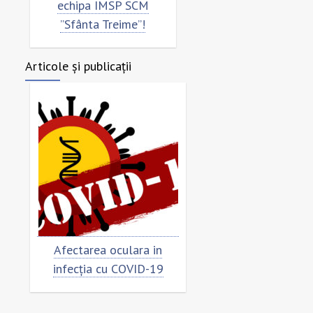
echipa IMSP SCM
”Sfânta Treime”!
Articole și publicații
Afectarea oculara in
Cât de „încoronat”
infecția cu COVID-19
virusul?