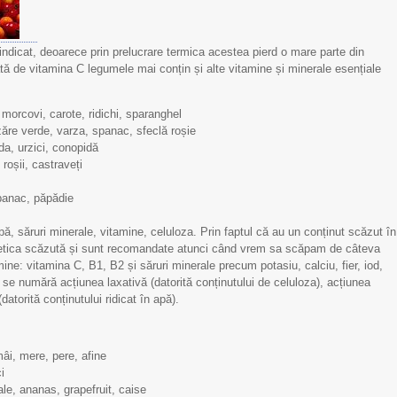
dicat, deoarece prin prelucrare termica acestea pierd o mare parte din
icată de vitamina C legumele mai conțin și alte vitamine și minerale esențiale
morcovi, carote, ridichi, sparanghel
ăre verde, varza, spanac, sfeclă roșie
a, urzici, conopidă
roșii, castraveți
spanac, păpădie
pă, săruri minerale, vitamine, celuloza. Prin faptul că au un conținut scăzut în
ergetica scăzută și sunt recomandate atunci când vrem sa scăpam de câteva
ine: vitamina C, B1, B2 și săruri minerale precum potasiu, calciu, fier, iod,
or se numără acțiunea laxativă (datorită conținutului de celuloza), acțiunea
datorită conținutului ridicat în apă).
âi, mere, pere, afine
i
le, ananas, grapefruit, caise