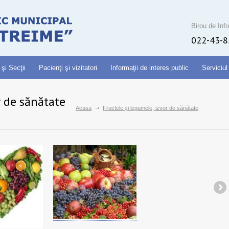
Birou de Info
022-43-8
 şi Secţii
Pacienţi şi vizitatori
Informaţii de interes public
Serviciul
r de sănătate
Acasa
Fructele și legumele, izvor de sănătate