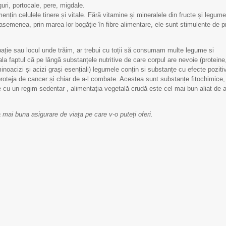
uri, portocale, pere, migdale.
nțin celulele tinere și vitale. Fără vitamine și mineralele din fructe și legume
 asemenea, prin marea lor bogăție în fibre alimentare, ele sunt stimulente de p
pație sau locul unde trăim, ar trebui cu toții să consumam multe legume si
eala faptul că pe lângă substanțele nutritive de care corpul are nevoie (proteine
minoacizi și acizi grași esențiali) legumele conțin si substanțe cu efecte poziti
proteja de cancer și chiar de a-l combate. Acestea sunt substanțe fitochimice,
 cu un regim sedentar , alimentația vegetală crudă este cel mai bun aliat de 
mai buna asigurare de viața pe care v-o puteți oferi.