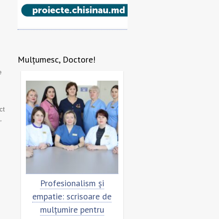
Mulțumesc, Doctore!
e
ct
,
e
Profesionalism și
Scrisoare de mulțumir
empatie: scrisoare de
pentru echipa SCM
mulțumire pentru
”Sfânta Treime”