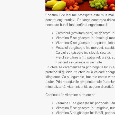
Consumul de legume proaspete este mult mai in
constituenții nutritivi. Pe lângă cantitatea rid
necesare bunei funcționări a organismului:
Carotenul (provitamina A) se găsește în 
Vitamina E se găsește în: fasole și maz
Vitamina K se găsește în: spanac, lobod
Potasiul se găsește în: morcovi, salată, 
Calciul se găsește în: sfeclă, spanac
Fierul se găsește în: pătrunjel, urzici, 
Fosforul se găsește în semințe
Fructele se caracterizează prin bogăția lor în a
proteine și glucide, fructele au o valoare en
kilograme. Ca și legumele, fructele conțin vitam
fosfor. Printre acțiunile terapeutice ale fructel
mineralizantă, vitaminizantă, acțiune diuretică (
Conținutul în vitamine al fructelor:
vitamina C se găsește în: portocale, lăm
Vitamina E se găsește în : migdale, nuc
Vitamina A se găsește în: lămâi, portoca