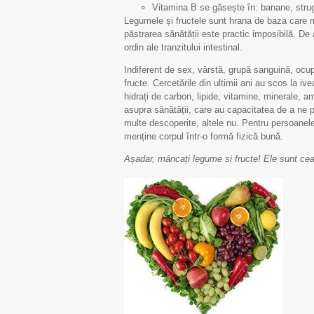
Vitamina B se găsește în: banane, strug
Legumele și fructele sunt hrana de baza care me
păstrarea sănătății este practic imposibilă. De
ordin ale tranzitului intestinal.
Indiferent de sex, vârstă, grupă sanguină, ocu
fructe. Cercetările din ultimii ani au scos la iv
hidrați de carbon, lipide, vitamine, minerale, a
asupra sănătății, care au capacitatea de a ne 
multe descoperite, altele nu. Pentru persoanele
menține corpul într-o formă fizică bună.
Așadar, mâncați legume si fructe! Ele sunt cea 