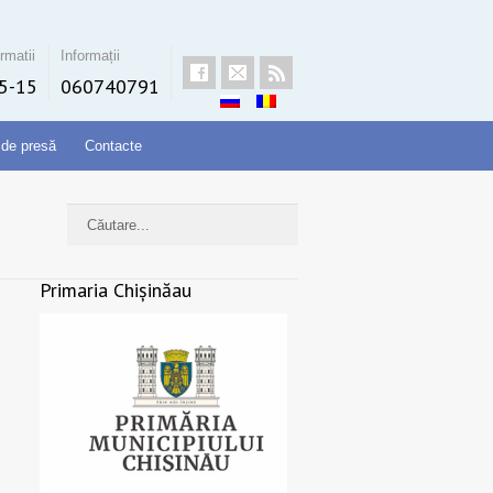
rmatii
Informații
5-15
060740791
 de presă
Contacte
Primaria Chișinăau