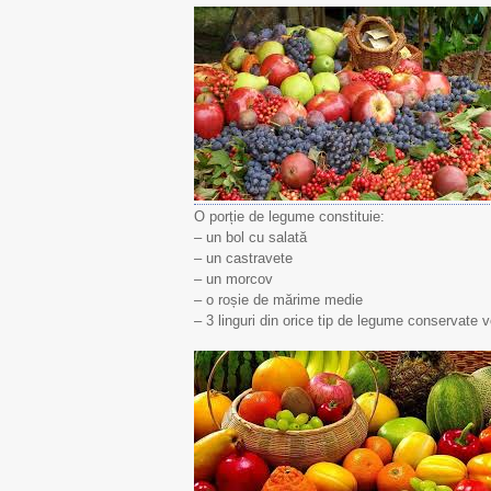
O porție de legume constituie:
– un bol cu salată
– un castravete
– un morcov
– o roșie de mărime medie
– 3 linguri din orice tip de legume conservate vo