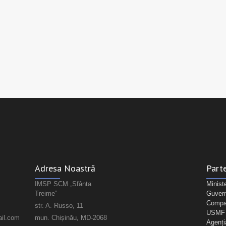
Adresa Noastră
Parte
IMSP SCM „Sfânta
Minist
Treime”
Guvern
Compan
str. A. Russo, 11
USMF "
il.com
mun. Chișinău, MD-2068
Agenți