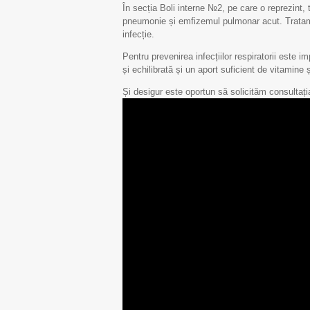
În secția Boli interne №2, pe care o reprezint, 
pneumonie și emfizemul pulmonar acut. Tratamen
infecție.
Pentru prevenirea infecțiilor respiratorii este 
și echilibrată și un aport suficient de vitamine 
Și desigur este oportun să solicităm consultați