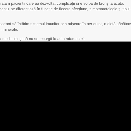
tratăm pacienții care au dezvoltat complicații și e vorba de bronșita acută,
tul se diferențiază în funcție de fiecare afecțiune, simptomatologie și tipul
important să întărim sistemul imunitar prin mișcare în aer curat, o dietă sănătoa
și minerale.
a medicului și să nu se recurgă la autotratamente”.
Scrisoare de mulțumire
Scrisoare de mulțumi
pentru Echipa IMSP
pentru Echipa IMSP