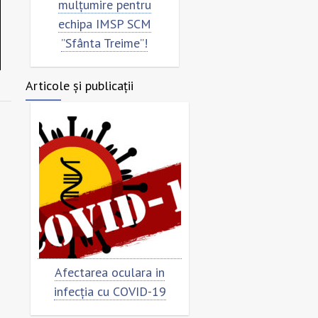
mulțumire pentru
”Sfânta Treime”
echipa IMSP SCM
”Sfânta Treime”!
Articole și publicații
Afectarea oculara in
Cât de „încoronat”
infecția cu COVID-19
virusul?