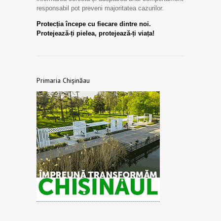
responsabil pot preveni majoritatea cazurilor.
Protecția începe cu fiecare dintre noi.
Protejează-ți pielea, protejează-ți viața!
Primaria Chișinăau