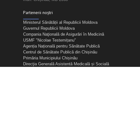
Partenerii noștri
Ministerul Sănătății al Republicii Moldova
Guvernul Republicii Moldova
Compania Naţională de Asigurări în Medicină
USMF "Nicolae Testemițanu"
Agenția Națională pentru Sănătate Publică
Centrul de Sănătate Publică din Chișinău
Primăria Municipiului Chișinău
Direcţia Generală Asistentă Medicală și Socială