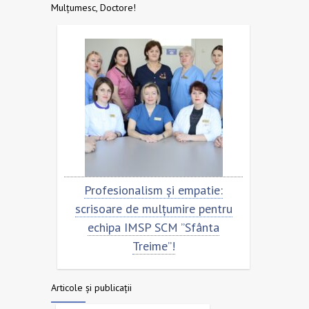
Mulțumesc, Doctore!
ionalism și empatie:
Scrisoare de mulțumire pen
re de mulțumire pentru
echipa SCM ”Sfânta Treim
a IMSP SCM ”Sfânta
Treime”!
Articole și publicații