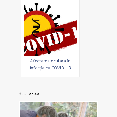
fectarea oculara in
Cât de „încoronat” este
nfecția cu COVID-19
virusul?
Galerie Foto