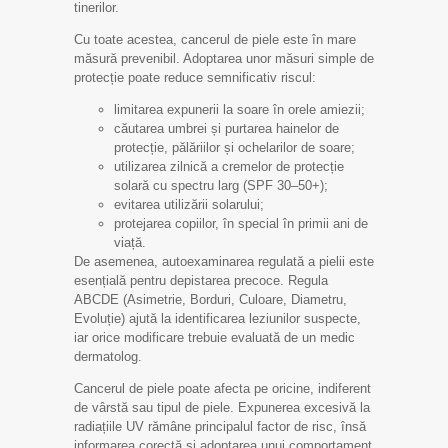
tinerilor.
Cu toate acestea, cancerul de piele este în mare
măsură prevenibil. Adoptarea unor măsuri simple de
protecție poate reduce semnificativ riscul:
limitarea expunerii la soare în orele amiezii;
căutarea umbrei și purtarea hainelor de
protecție, pălăriilor și ochelarilor de soare;
utilizarea zilnică a cremelor de protecție
solară cu spectru larg (SPF 30–50+);
evitarea utilizării solarului;
protejarea copiilor, în special în primii ani de
viață.
De asemenea, autoexaminarea regulată a pielii este
esențială pentru depistarea precoce. Regula
ABCDE (Asimetrie, Borduri, Culoare, Diametru,
Evoluție) ajută la identificarea leziunilor suspecte,
iar orice modificare trebuie evaluată de un medic
dermatolog.
Cancerul de piele poate afecta pe oricine, indiferent
de vârstă sau tipul de piele. Expunerea excesivă la
radiațiile UV rămâne principalul factor de risc, însă
informarea corectă și adoptarea unui comportament