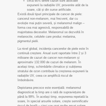
circa 90% dintre cazuri sunt asociate
expunerii la radiațiile UV, provenite atât de la
soare, cât și din surse artificiale.
Există două tipuri principale de cancer de piele:
cancerul non-melanom, mai frecvent, dar cu
evoluție mai puțin severă, și melanomul malign –
forma cea mai agresivă, responsabilă de
majoritatea deceselor. Melanomul se dezvoltă în
melanocite, celulele care produc melanina,
pigmentul pielii.
La nivel global, incidența cancerelor de piele este în
continuă creștere. Anual sunt raportate între 2 și 3
milioane de cazuri de cancer non-melanom și
aproximativ 132.000 de cazuri de melanom. În
același timp, schimbările climatice și subțierea
stratului de ozon contribuie la creșterea expunerii la
radiațiile UV, ceea ce amplifică riscul de
îmbolnăvire.
Depistarea precoce este esențială: melanomul
diagnosticat la timp are o rată de supraviețuire de
până la 99%. În același timp, expunerea repetată la
soare, în special arsurile solare, crește semnificativ
riscul de boală – cinci sau mai multe arsuri solare