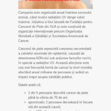
Campania este organizată anual înaintea sezonului
estival, când nivelul radiațiilor UV atinge valori
maxime. Inițiativa a fost lansată de Fundația pentru
Cancerul de Piele din SUA și este susținută de
organizații internaționale precum Organizația
Mondială a Sănătății și Societatea Americană de
Cancer.
Cancerul de piele reprezintă creșterea necontrolată
a celulelor anormale din epidermă, cauzată de
deteriorarea ADN-ului sub acțiunea factorilor nocivi,
în special a radiațiilor UV. Această afecțiune este
cea mai frecventă formă de cancer la nivel mondial,
afectând anual milioane de persoane și având un
impact major asupra sănătății publice.
Datele arată că:
1 din 5 persoane dezvoltă cancer de piele
până la vârsta de 70 de ani;
aproximativ 2 persoane decedează în fiecare
oră din această cauză;