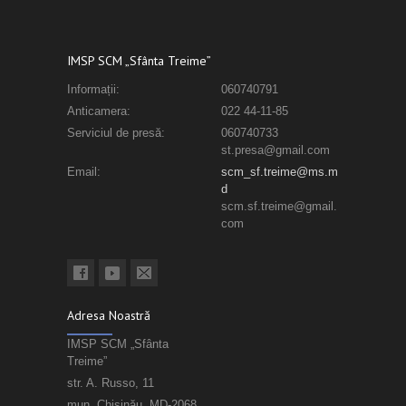
IMSP SCM „Sfânta Treime”
Informații:
060740791
Anticamera:
022 44-11-85
Serviciul de presă:
060740733
st.presa@gmail.com
Email:
scm_sf.treime@ms.m
d
scm.sf.treime@gmail.
com
Adresa Noastră
IMSP SCM „Sfânta
Treime”
str. A. Russo, 11
mun. Chișinău, MD-2068