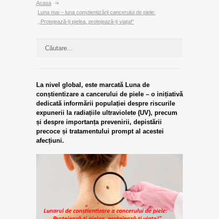
Acasa
Luna mai – luna conștientizării cancerului de piele:
,,Protejează-ți pielea, protejează-ți viața!”
La nivel global, este marcată Luna de
conștientizare a cancerului de piele – o inițiativă
dedicată informării populației despre riscurile
expunerii la radiațiile ultraviolete (UV), precum
și despre importanța prevenirii, depistării
precoce și tratamentului prompt al acestei
afecțiuni.