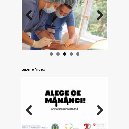
Previo
Next
us
Galerie Video
Previo
Next
us