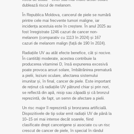
dublează riscul de melanom.
În Republica Moldova, cancerul de piele se numără
printre cele mai frecvente tumori maligne, iar
incidența acestuia este în creștere. În anul 2025 au
fost înregistrate 1246 cazuri de cancer non-
melanom (comparativ cu 1113 în 2024) și 167
cazuri de melanom malign (față de 190 în 2024).
Radiațiile UV au atât efecte benefice, cât și nocive.
În cantități moderate, acestea contribuie la
producerea vitaminei D, însă expunerea excesivă
poate provoca arsuri solare, îmbătrânirea prematură
a pielii, leziuni oculare, afectarea sistemului
imunitar și, în final, cancer de piele. Este important
de reținut că radiațiile UV pătrund chiar și prin nori,
se reflectă din apă, nisip sau zăpadă și că bronzul
reprezintă, de fapt, un semn de afectare a pielii.
Un risc major îl reprezintă și bronzarea artificială.
Dispozitivele de tip solar emit radiații UV de până la
10–15 ori mai intense decât soarele, fiind
clasificate drept cancerigene și asociate cu un risc
crescut de cancer de piele, în special în rândul