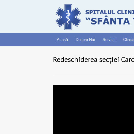
Acasă
Despre Noi
Servicii
Clinici
Redeschiderea secției Car