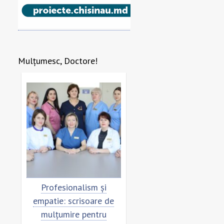
Mulțumesc, Doctore!
re
Profesionalism și
Scrisoare de mulțumi
empatie: scrisoare de
pentru echipa SCM
mulțumire pentru
”Sfânta Treime”