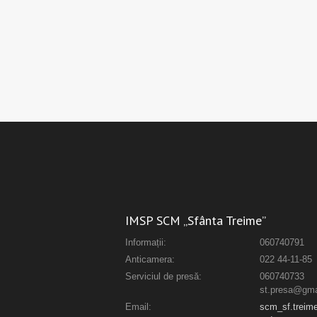
IMSP SCM „Sfânta Treime”
Informații:
060740791
Anticamera:
022 44-11-85
Serviciul de presă:
060740733
st.presa@gma
Email:
scm_sf.trei