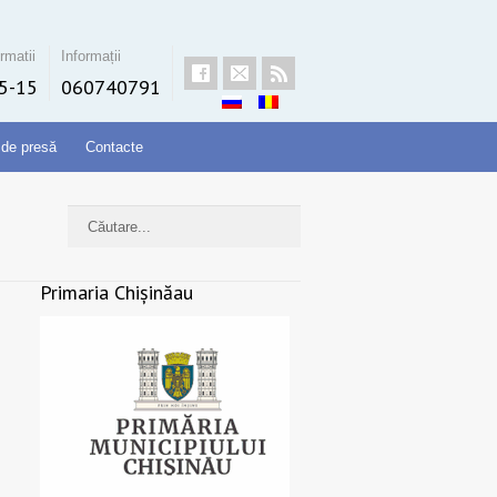
rmatii
Informații
5-15
060740791
 de presă
Contacte
Primaria Chișinăau