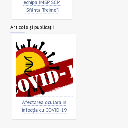
echipa IMSP SCM
”Sfânta Treime”!
Articole și publicații
Afectarea oculara in
Cât de „încoronat”
infecția cu COVID-19
virusul?