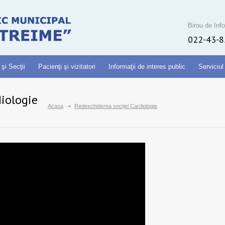
Birou de Info
022-43-8
 şi Secţii
Pacienţi şi vizitatori
Informaţii de interes public
Serviciul
diologie
Acasa
Redeschiderea secției Cardiologie