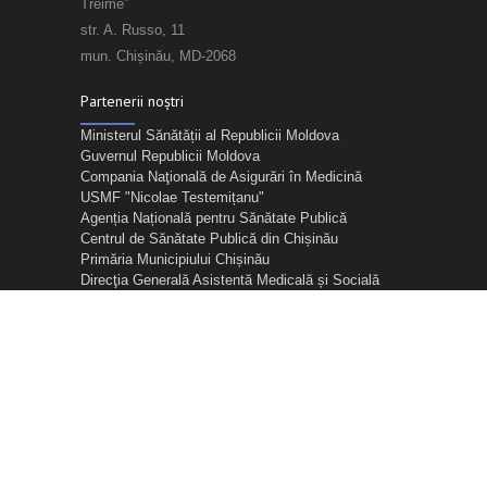
Treime”
str. A. Russo, 11
mun. Chișinău, MD-2068
Partenerii noștri
Ministerul Sănătății al Republicii Moldova
Guvernul Republicii Moldova
Compania Naţională de Asigurări în Medicină
USMF "Nicolae Testemițanu"
Agenția Națională pentru Sănătate Publică
Centrul de Sănătate Publică din Chișinău
Primăria Municipiului Chișinău
Direcţia Generală Asistentă Medicală și Socială