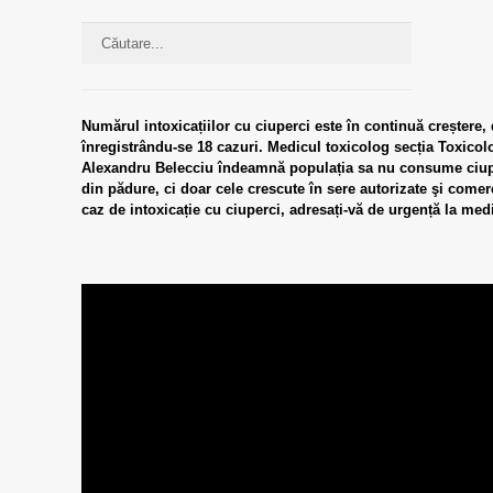
Numărul intoxicațiilor cu ciuperci este în continuă creștere,
înregistrându-se 18 cazuri. Medicul toxicolog secția Toxico
Alexandru Belecciu îndeamnă populația sa nu consume ciup
din pădure, ci doar cele crescute în sere autorizate şi comer
caz de intoxicație cu ciuperci, adresați-vă de urgență la med