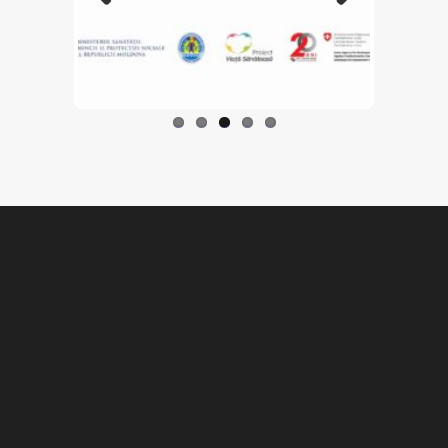
Previo
Next
us