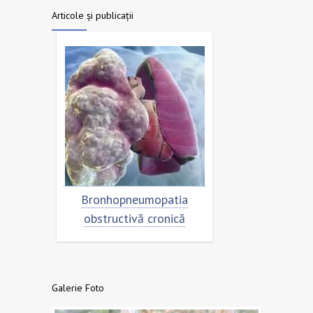
Articole și publicații
trolul
Bronhopneumopatia
Rezistența la 
obstructivă cronică
- o amenința
sănătatea pop
nivel g
Galerie Foto