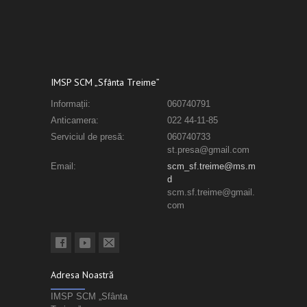
IMSP SCM „Sfânta Treime”
Informații:
060740791
Anticamera:
022 44-11-85
Serviciul de presă:
060740733
st.presa@gmail.com
Email:
scm_sf.treime@ms.m
d
scm.sf.treime@gmail.
com
Adresa Noastră
IMSP SCM „Sfânta