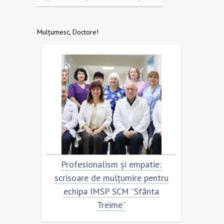
Mulțumesc, Doctore!
eni.
Profesionalism și empatie:
Scris
ntru
scrisoare de mulțumire pentru
ec
ime”
echipa IMSP SCM ”Sfânta
Treime”