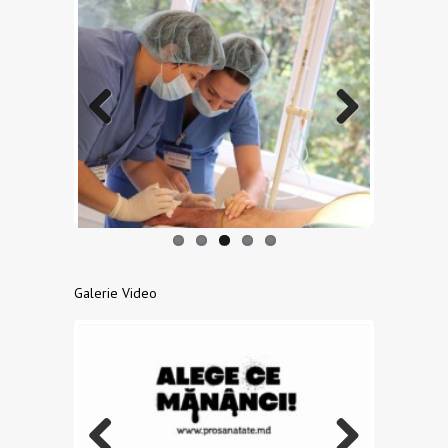
Previo
Next
us
Galerie Video