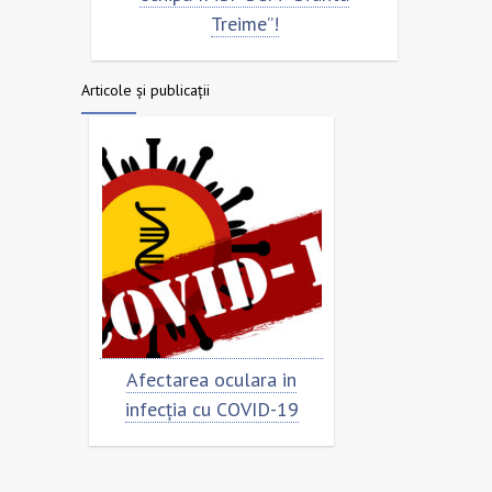
Treime”!
Articole și publicații
Afectarea oculara in
Cât de „încoronat” este
infecția cu COVID-19
virusul?