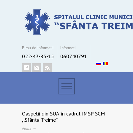
Birou de Informatii
Informații
022-43-85-15
060740791
Oaspeții din SUA în cadrul IMSP SCM
,,Sfânta Treime’’
Acasa