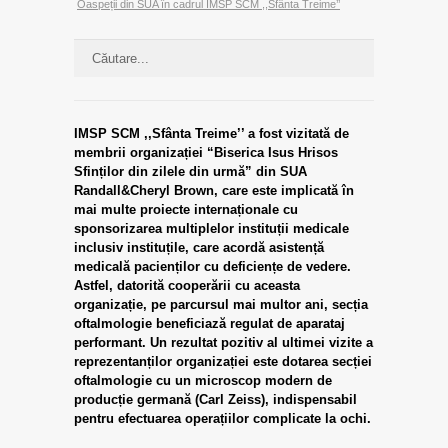
Oaspeții din SUA în cadrul IMSP SCM ,,Sfânta Treime’’
IMSP SCM ,,Sfânta Treime’’ a fost vizitată de
membrii organizației “Biserica Isus Hrisos
Sfinților din zilele din urmă” din SUA
Randall&Cheryl Brown, care este implicată în
mai multe proiecte internaționale cu
sponsorizarea multiplelor instituții medicale
inclusiv instituțile, care acordă asistență
medicală pacienților cu deficiențe de vedere.
Astfel, datorită cooperării cu aceasta
organizație, pe parcursul mai multor ani, secția
oftalmologie beneficiază regulat de aparataj
performant. Un rezultat pozitiv al ultimei vizite a
reprezentanților organizației este dotarea secției
oftalmologie cu un microscop modern de
producție germană (Carl Zeiss), indispensabil
pentru efectuarea operațiilor complicate la ochi.