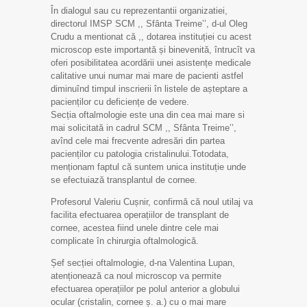
În dialogul sau cu reprezentantii organizatiei,
directorul IMSP SCM ,, Sfânta Treime’’, d-ul Oleg
Crudu a mentionat că ,, dotarea instituției cu acest
microscop este importantă și binevenită, întrucît va
oferi posibilitatea acordării unei asistențe medicale
calitative unui numar mai mare de pacienti astfel
diminuînd timpul inscrierii în listele de așteptare a
pacienților cu deficiențe de vedere.
Secția oftalmologie este una din cea mai mare si
mai solicitată in cadrul SCM ,, Sfânta Treime’’,
avînd cele mai frecvente adresări din partea
pacienților cu patologia cristalinului.Totodata,
menționam faptul că suntem unica instituție unde
se efectuiază transplantul de cornee.
Profesorul Valeriu Cușnir, confirmă că noul utilaj va
facilita efectuarea operațiilor de transplant de
cornee, acestea fiind unele dintre cele mai
complicate în chirurgia oftalmologică.
Șef secției oftalmologie, d-na Valentina Lupan,
atenționează ca noul microscop va permite
efectuarea operațiilor pe polul anterior a globului
ocular (cristalin, cornee ș. a.) cu o mai mare