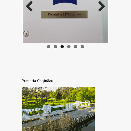
Previo
Next
us
Primaria Chișinăau