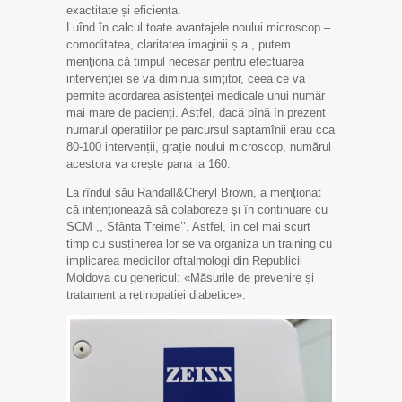
exactitate și eficiența.
Luînd în calcul toate avantajele noului microscop –
comoditatea, claritatea imaginii ș.a., putem
menționa că timpul necesar pentru efectuarea
intervenției se va diminua simțitor, ceea ce va
permite acordarea asistenței medicale unui număr
mai mare de pacienți. Astfel, dacă pînă în prezent
numarul operatiilor pe parcursul saptamînii erau cca
80-100 intervenții, grație noului microscop, numărul
acestora va crește pana la 160.
La rîndul său Randall&Cheryl Brown, a menționat
că intenționează să colaboreze și în continuare cu
SCM ,, Sfânta Treime’’. Astfel, în cel mai scurt
timp cu susținerea lor se va organiza un training cu
implicarea medicilor oftalmologi din Republicii
Moldova cu genericul: «Măsurile de prevenire și
tratament a retinopatiei diabetice».