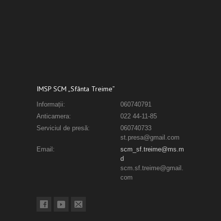
IMSP SCM „Sfânta Treime”
Informații:
060740791
Anticamera:
022 44-11-85
Serviciul de presă:
060740733
st.presa@gmail.com
Email:
scm_sf.treime@ms.m
d
scm.sf.treime@gmail.
com