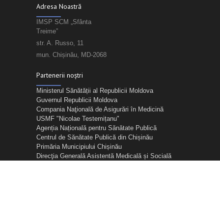
Adresa Noastră
IMSP SCM „Sfânta
Treime”
str. A. Russo, 11
mun. Chișinău, MD-2068
Partenerii noștri
Ministerul Sănătății al Republicii Moldova
Guvernul Republicii Moldova
Compania Naţională de Asigurări în Medicină
USMF "Nicolae Testemițanu"
Agenția Națională pentru Sănătate Publică
Centrul de Sănătate Publică din Chișinău
Primăria Municipiului Chișinău
Direcţia Generală Asistentă Medicală și Socială