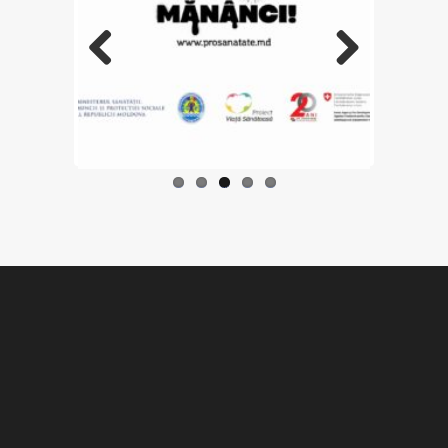
Previo
Next
us