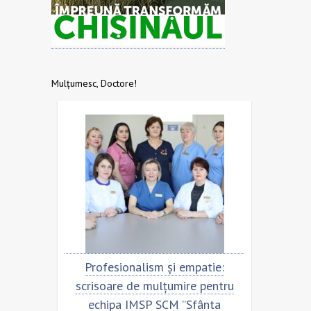
Mulțumesc, Doctore!
sionalism și empatie:
Scrisoare de mulțumire pe
are de mulțumire pentru
echipa SCM ”Sfânta Trei
pa IMSP SCM ”Sfânta