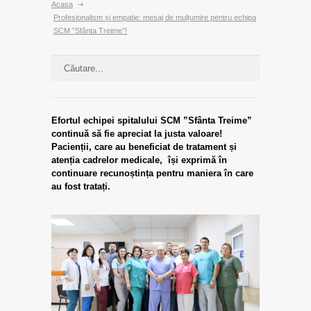
Acasa
Profesionalism și empatie: mesaj de mulțumire pentru echipa
SCM ”Sfânta Treime”!
Efortul echipei spitalului SCM ”Sfânta Treime”
continuă să fie apreciat la justa valoare!
Pacienții, care au beneficiat de tratament și
atenția cadrelor medicale, își exprimă în
continuare recunoștința pentru maniera în care
au fost tratați.