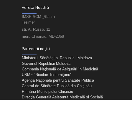
Adresa Noastră
IMSP SCM „Sfânta
Treime”
str. A. Russo, 11
mun. Chișinău, MD-2068
Partenerii noștri
Ministerul Sănătății al Republicii Moldova
Guvernul Republicii Moldova
Compania Naţională de Asigurări în Medicină
USMF "Nicolae Testemițanu"
Agenția Națională pentru Sănătate Publică
Centrul de Sănătate Publică din Chișinău
Primăria Municipiului Chișinău
Direcţia Generală Asistentă Medicală și Socială