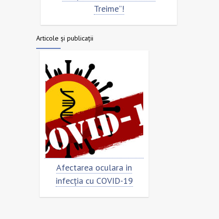
Treime”!
Articole și publicații
Afectarea oculara in
Cât de „încoronat” este
nfecția cu COVID-19
virusul?