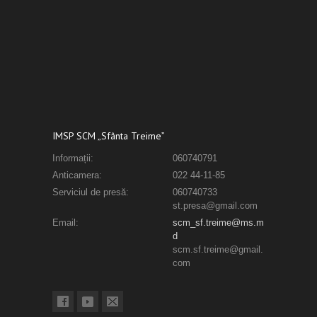
IMSP SCM „Sfânta Treime”
Informații:
060740791
Anticamera:
022 44-11-85
Serviciul de presă:
060740733
st.presa@gmail.com
Email:
scm_sf.treime@ms.m
d
scm.sf.treime@gmail.
com