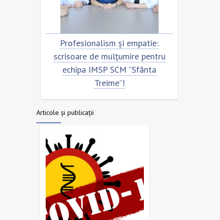
u
Profesionalism și empatie:
Scrisoare
scrisoare de mulțumire pentru
echipa 
echipa IMSP SCM ”Sfânta
Treime”!
Articole și publicații