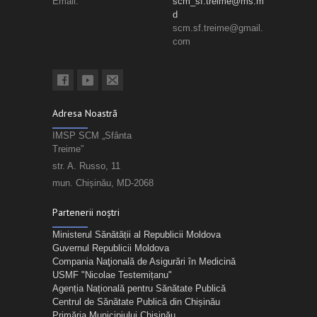
Email:
scm_sf.treime@ms.m
d
scm.sf.treime@gmail.
com
Adresa Noastră
IMSP SCM „Sfânta
Treime”
str. A. Russo, 11
mun. Chișinău, MD-2068
Partenerii noștri
Ministerul Sănătății al Republicii Moldova
Guvernul Republicii Moldova
Compania Naţională de Asigurări în Medicină
USMF "Nicolae Testemițanu"
Agenția Națională pentru Sănătate Publică
Centrul de Sănătate Publică din Chișinău
Primăria Municipiului Chișinău