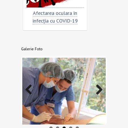
mar
Afectarea oculara in
Cât de „încoron
infecția cu COVID-19
virusul?
Galerie Foto
Previo
Next
us