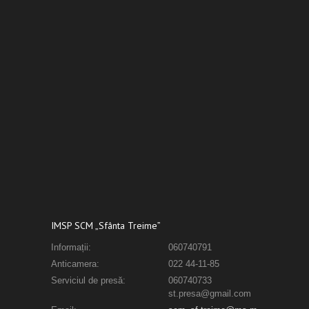
IMSP SCM „Sfânta Treime”
Informații:
060740791
Anticamera:
022 44-11-85
Serviciul de presă:
060740733
st.presa@gmail.com