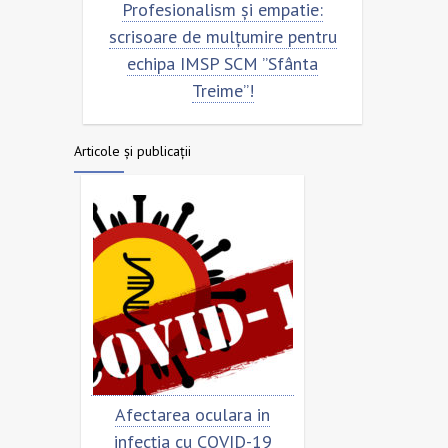
ru
Profesionalism și empatie:
Scrisoar
scrisoare de mulțumire pentru
echipa
echipa IMSP SCM ”Sfânta
Treime”!
Articole și publicații
imar
Afectarea oculara in
Cât de „încoron
infecția cu COVID-19
virusul