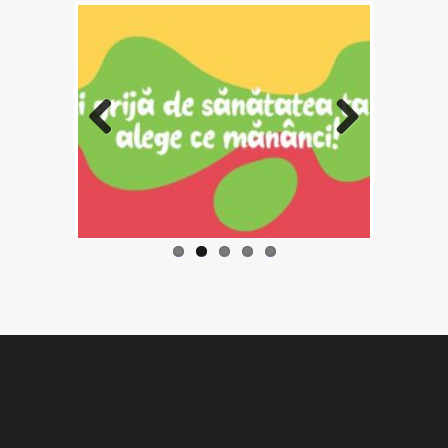
Previo
Next
us