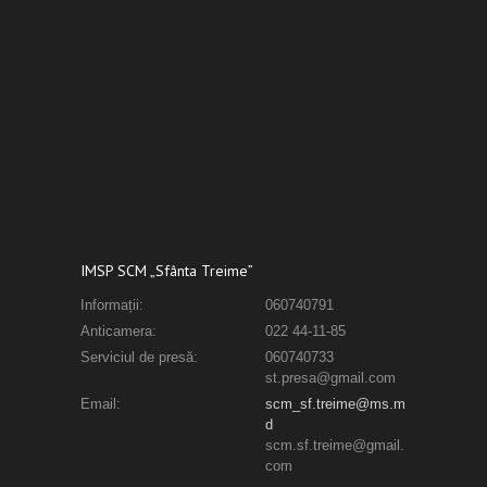
IMSP SCM „Sfânta Treime”
Informații:
060740791
Anticamera:
022 44-11-85
Serviciul de presă:
060740733
st.presa@gmail.com
Email:
scm_sf.treime@ms.m
d
scm.sf.treime@gmail.
com