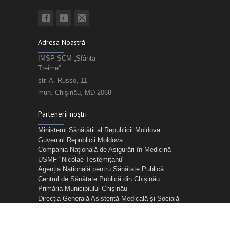
Adresa Noastră
IMSP SCM „Sfânta
Treime”
str. A. Russo, 11
mun. Chișinău, MD-2068
Partenerii noștri
Ministerul Sănătății al Republicii Moldova
Guvernul Republicii Moldova
Compania Naţională de Asigurări în Medicină
USMF "Nicolae Testemițanu"
Agenția Națională pentru Sănătate Publică
Centrul de Sănătate Publică din Chișinău
Primăria Municipiului Chișinău
Direcţia Generală Asistentă Medicală și Socială