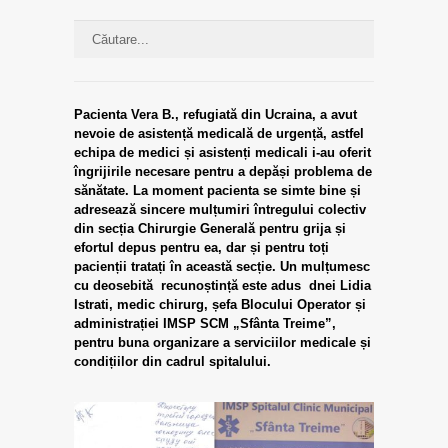
Pacienta Vera B., refugiată din Ucraina, a avut
nevoie de asistență medicală de urgență, astfel
echipa de medici și asistenți medicali i-au oferit
îngrijirile necesare pentru a depăși problema de
sănătate. La moment pacienta se simte bine și
adresează sincere mulțumiri întregului colectiv
din secția Chirurgie Generală pentru grija și
efortul depus pentru ea, dar și pentru toți
pacienții tratați în această secție. Un mulțumesc
cu deosebită recunoștință este adus dnei Lidia
Istrati, medic chirurg, șefa Blocului Operator și
administrației IMSP SCM „Sfânta Treime”,
pentru buna organizare a serviciilor medicale și
condițiilor din cadrul spitalului.