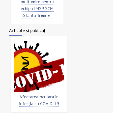
mulțumire pentru
”Sfânta Treime”
echipa IMSP SCM
”Sfânta Treime”!
Articole și publicații
Afectarea oculara in
Cât de „încoronat” este
infecția cu COVID-19
virusul?