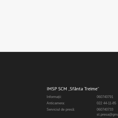
IMSP SCM „Sfânta Treime”
Informații:
060740791
Anticamera:
022 44-11-85
Serviciul de presă:
060740733
st.presa@gma