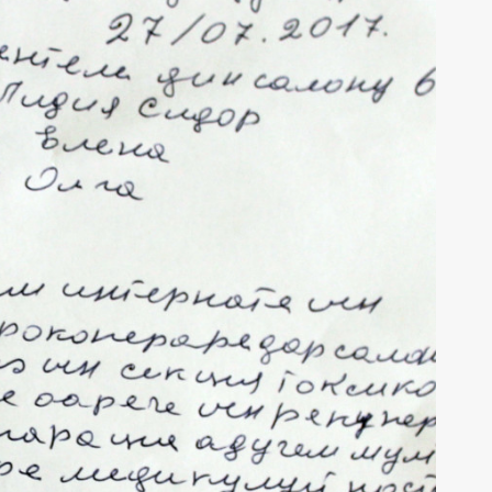
risoare de mulțumire
Scrisoare de mulțumire
pentru Echipa IMSP
pentru Echipa IMSP
e