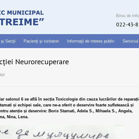
Birou de Info
022-43-8
 şi Secţii
Pacienţi şi vizitatori
Informaţii de interes public
Serviciul
cției Neurorecuperare
are
r salonul 6 se află în secția Toxicologie din cauza lucrărilor de reparați
ti și echipei sale, care ne-a oferit o deservire foarte sufletească și
u atenție și deservire: Boris Stamati, Adela S., Mihaela S., Angela,
ana, Nina, Lena.