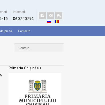
rmatii
Informații
5-15
060740791
 de presă
Contacte
Primaria Chișinăau
e.