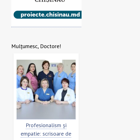
Mulțumesc, Doctore!
Profesionalism și
Scrisoare de mulțumire
mpatie: scrisoare de
pentru echipa SCM