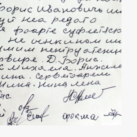
SCM „Sfânta Treime”
SCM „Sfânta Treime”
septembrie - Ziua
Limfom gastric primar
ndială a Inimii
Non-Hodgkin