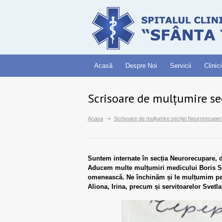
Acasă
Despre Noi
Servicii
Clinici
Scrisoare de mulțumire se
Acasa
Scrisoare de mulțumire secției Neurorecuper
Suntem internate în secția Neurorecupare, da
Aducem multe mulțumiri medicului Boris Stama
omenească. Ne închinăm și le mulțumim pentr
Aliona, Irina, precum și servitoarelor Svetl