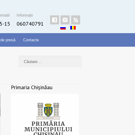
rmatii
Informații
5-15
060740791
 de presă
Contacte
Primaria Chișinăau