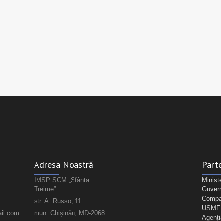
Adresa Noastră
Parte
IMSP SCM „Sfânta
Minist
Treime”
Guvern
Compan
str. A. Russo, 11
USMF "
il.com
mun. Chișinău, MD-2068
Agenți