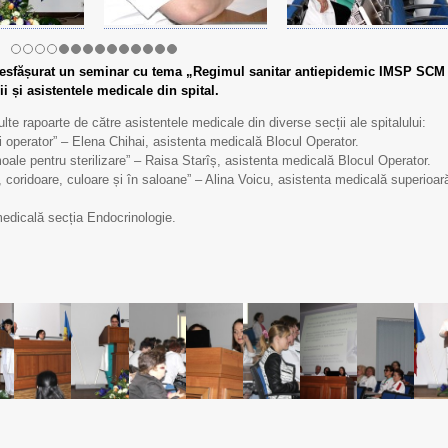
 desfășurat un seminar cu tema „Regimul sanitar antiepidemic IMSP SCM
i și asistentele medicale din spital.
te rapoarte de către asistentele medicale din diverse secții ale spitalului:
lui operator” – Elena Chihai, asistenta medicală Blocul Operator.
moale pentru sterilizare” – Raisa Starîș, asistenta medicală Blocul Operator.
, coridoare, culoare și în saloane” – Alina Voicu, asistenta medicală superioar
medicală secția Endocrinologie.
Scrisoare de mulțumire
Scrisoare de mulțumi
pentru Echipa IMSP
pentru Echipa IMSP