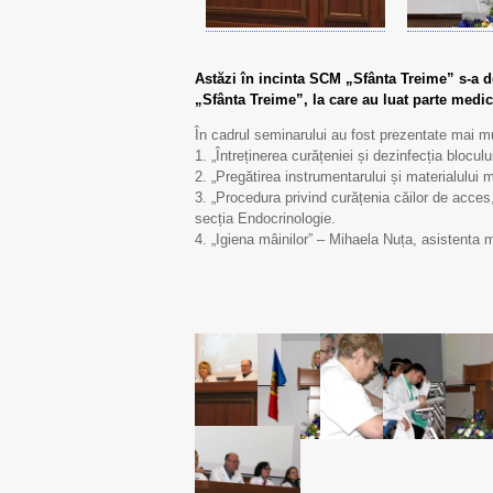
Astăzi în incinta SCM „Sfânta Treime” s-a
„Sfânta Treime”, la care au luat parte medici
În cadrul seminarului au fost prezentate mai mul
1. „Întreținerea curățeniei și dezinfecția blocu
2. „Pregătirea instrumentarului și materialului 
3. „Procedura privind curățenia căilor de acces
secția Endocrinologie.
4. „Igiena mâinilor” – Mihaela Nuța, asistenta 