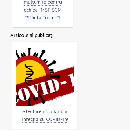
mulțumire pentru
”Sfânta Treime”
echipa IMSP SCM
”Sfânta Treime”!
Articole și publicații
Afectarea oculara in
Cât de „încoronat”
infecția cu COVID-19
virusul?