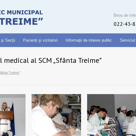
Birou de Info
022-43-8
 şi Secţii
Pacienţi şi vizitatori
Informaţii de interes public
Serviciul
 medical al SCM „Sfânta Treime”
Sfânta Treime”