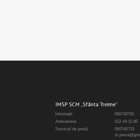
IMSP SCM „Sfânta Treime”
Informații:
060740791
Anticamera:
022 44-11-85
Serviciul de presă:
060740733
st.presa@gma