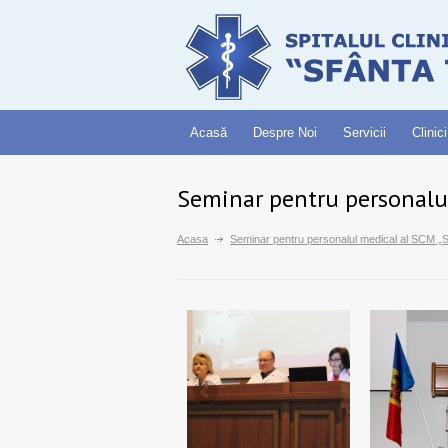
Acasă
Despre Noi
Servicii
Clinici
Seminar pentru personalul
Acasa
Seminar pentru personalul medical al SCM „