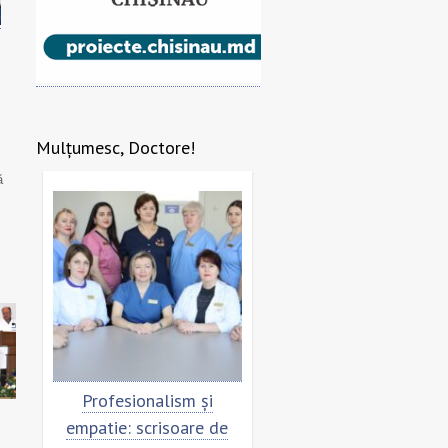
Mulțumesc, Doctore!
ă
re
Profesionalism și
Scrisoare de mulțumi
empatie: scrisoare de
pentru echipa SCM