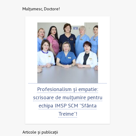
Mulțumesc, Doctore!
tru
Profesionalism și empatie:
Scrisoa
a
scrisoare de mulțumire pentru
echip
echipa IMSP SCM ”Sfânta
Treime”!
Articole și publicații