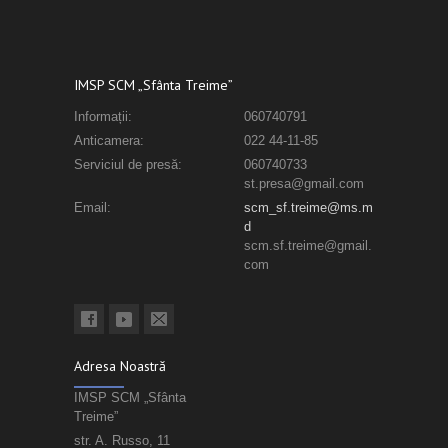
IMSP SCM „Sfânta Treime”
Informații:
060740791
Anticamera:
022 44-11-85
Serviciul de presă:
060740733
st.presa@gmail.com
Email:
scm_sf.treime@ms.m
d
scm.sf.treime@gmail.
com
Adresa Noastră
IMSP SCM „Sfânta
Treime”
str. A. Russo, 11