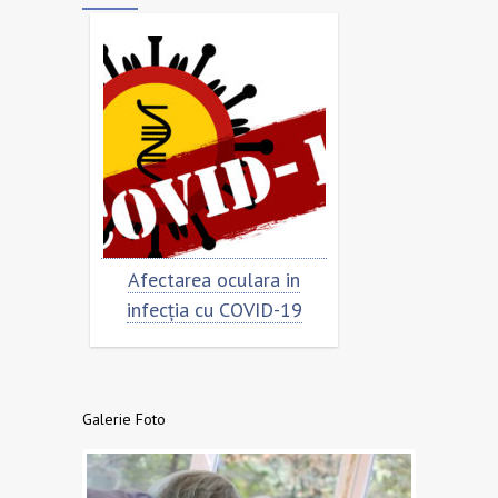
imar
Afectarea oculara in
Cât de „încoro
infecția cu COVID-19
virusul
Galerie Foto