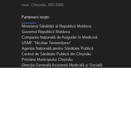
mun. Chișinău, MD-2068
Partenerii noștri
Ministerul Sănătății al Republicii Moldova
Guvernul Republicii Moldova
Compania Naţională de Asigurări în Medicină
USMF "Nicolae Testemițanu"
Agenția Națională pentru Sănătate Publică
Centrul de Sănătate Publică din Chișinău
Primăria Municipiului Chișinău
Direcţia Generală Asistentă Medicală și Socială