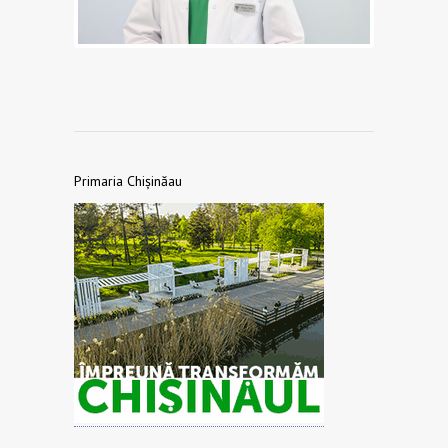
Primaria Chișinăau