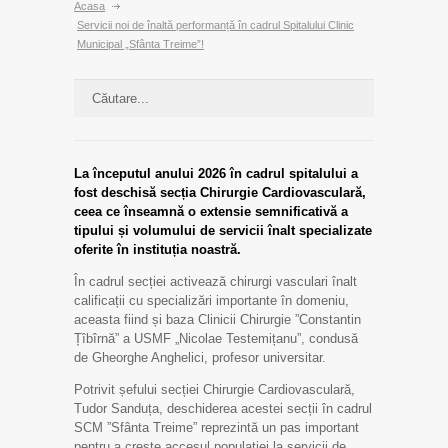
Acasa
Servicii noi de înaltă performanță în cadrul Spitalului Clinic
Municipal „Sfânta Treime”!
La începutul anului 2026 în cadrul spitalului a
fost deschisă secția Chirurgie Cardiovasculară,
ceea ce înseamnă o extensie semnificativă a
tipului și volumului de servicii înalt specializate
oferite în instituția noastră.
În cadrul secției activează chirurgi vasculari înalt
calificații cu specializări importante în domeniu,
aceasta fiind și baza Clinicii Chirurgie ”Constantin
Țîbîrnă” a USMF „Nicolae Testemițanu”, condusă
de Gheorghe Anghelici, profesor universitar.
Potrivit șefului secției Chirurgie Cardiovasculară,
Tudor Sanduța, deschiderea acestei secții în cadrul
SCM ”Sfânta Treime” reprezintă un pas important
pentru a crește accesul populației la servicii de