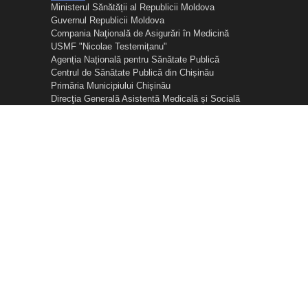
Ministerul Sănătății al Republicii Moldova
Guvernul Republicii Moldova
Compania Naţională de Asigurări în Medicină
USMF "Nicolae Testemițanu"
Agenția Națională pentru Sănătate Publică
Centrul de Sănătate Publică din Chișinău
Primăria Municipiului Chișinău
Direcţia Generală Asistentă Medicală și Socială