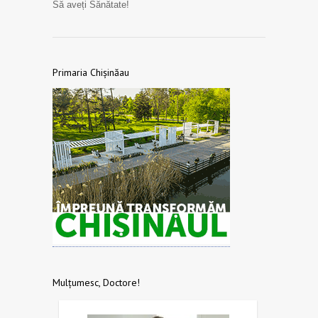
Să aveți Sănătate!
Primaria Chișinăau
Mulțumesc, Doctore!