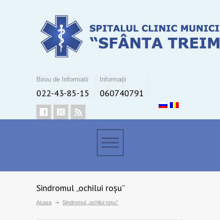
Birou de Informatii
Informații
022-43-85-15
060740791
Sindromul „ochilui roșu”
Acasa
Sindromul „ochilui roșu”