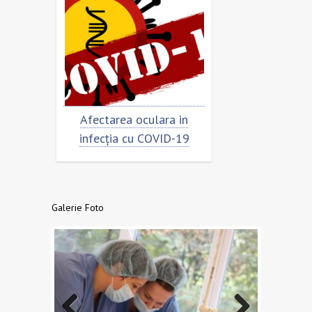
Afectarea oculara in
Cât de „încoronat” es
infecția cu COVID-19
virusul?
Galerie Foto