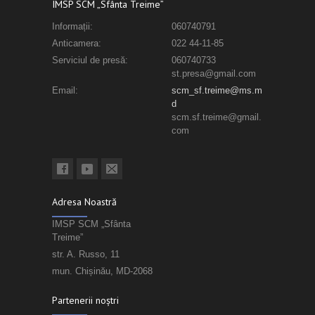
IMSP SCM „Sfânta Treime”
Informații:
060740791
Anticamera:
022 44-11-85
Serviciul de presă:
060740733
st.presa@gmail.com
Email:
scm_sf.treime@ms.m
d
scm.sf.treime@gmail.
com
Adresa Noastră
IMSP SCM „Sfânta
Treime”
str. A. Russo, 11
mun. Chișinău, MD-2068
Partenerii noștri