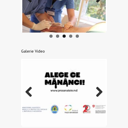
Previo
Next
us
Galerie Video
Previo
Next
us