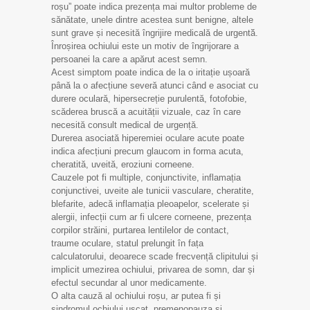
roșu” poate indica prezența mai multor probleme de
sănătate, unele dintre acestea sunt benigne, altele
sunt grave și necesită îngrijire medicală de urgentă̆.
Înroșirea ochiului este un motiv de îngrijorare a
persoanei la care a apărut acest semn.
Acest simptom poate indica de la o iritație ușoară
până la o afecțiune severă atunci când e asociat cu
durere oculară, hipersecreție purulentă, fotofobie,
scăderea bruscă a acuității vizuale, caz în care
necesită consult medical de urgență.
Durerea asociată hiperemiei oculare acute poate
indica afecțiuni precum glaucom in forma acuta,
cheratită, uveită, eroziuni corneene.
Cauzele pot fi multiple, conjunctivite, inflamația
conjunctivei, uveite ale tunicii vasculare, cheratite,
blefarite, adecă inflamația pleoapelor, scelerate și
alergii, infecții cum ar fi ulcere corneene, prezența
corpilor străini, purtarea lentilelor de contact,
traume oculare, statul prelungit în fața
calculatorului, deoarece scade frecvență clipitului și
implicit umezirea ochiului, privarea de somn, dar și
efectul secundar al unor medicamente.
O alta cauză al ochiului roșu, ar putea fi și
sindromul ochiului uscat, premenopauza și