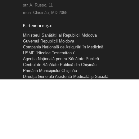
str. A. Russo, 11
mun. Chișinău, MD-2068
Partenerii noștri
Ministerul Sănătății al Republicii Moldova
Guvernul Republicii Moldova
Compania Naţională de Asigurări în Medicină
USMF "Nicolae Testemițanu"
Agenția Națională pentru Sănătate Publică
Centrul de Sănătate Publică din Chișinău
Primăria Municipiului Chișinău
Direcţia Generală Asistentă Medicală și Socială