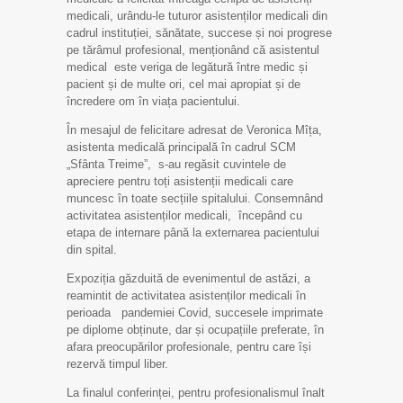
medicali, urându-le tuturor asistenților medicali din
cadrul instituției, sănătate, succese și noi progrese
pe tărâmul profesional, menționând că asistentul
medical este veriga de legătură între medic și
pacient și de multe ori, cel mai apropiat și de
încredere om în viața pacientului.
În mesajul de felicitare adresat de Veronica Mîța,
asistenta medicală principală în cadrul SCM
„Sfânta Treime”, s-au regăsit cuvintele de
apreciere pentru toți asistenții medicali care
muncesc în toate secțiile spitalului. Consemnând
activitatea asistenților medicali, începând cu
etapa de internare până la externarea pacientului
din spital.
Expoziția găzduită de evenimentul de astăzi, a
reamintit de activitatea asistenților medicali în
perioada pandemiei Covid, succesele imprimate
pe diplome obținute, dar și ocupațiile preferate, în
afara preocupărilor profesionale, pentru care își
rezervă timpul liber.
La finalul conferinței, pentru profesionalismul înalt