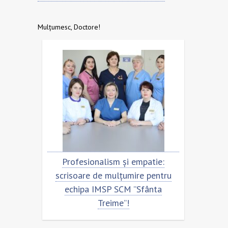
Mulțumesc, Doctore!
Profesionalism și empatie:
Scrisoare de mulț
scrisoare de mulțumire pentru
echipa SCM ”Sfâ
echipa IMSP SCM ”Sfânta
Treime”!