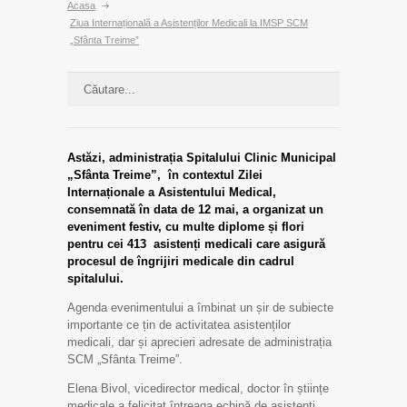
Acasa
Ziua Internațională a Asistenților Medicali la IMSP SCM
„Sfânta Treime”
Astăzi, administrația Spitalului Clinic Municipal
„Sfânta Treime”, în contextul Zilei
Internaționale a Asistentului Medical,
consemnată în data de 12 mai, a organizat un
eveniment festiv, cu multe diplome și flori
pentru cei 413 asistenți medicali care asigură
procesul de îngrijiri medicale din cadrul
spitalului.
Agenda evenimentului a îmbinat un șir de subiecte
importante ce țin de activitatea asistenților
medicali, dar și aprecieri adresate de administrația
SCM „Sfânta Treime”.
Elena Bivol, vicedirector medical, doctor în științe
medicale a felicitat întreaga echipă de asistenți