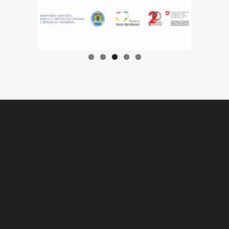
Previo
Next
us