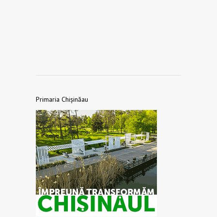
Primaria Chișinăau