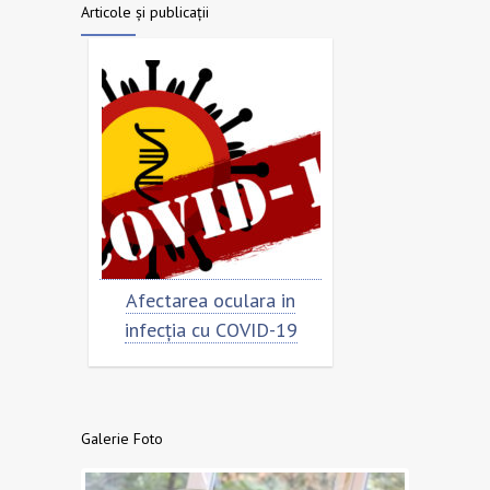
Articole și publicații
Afectarea oculara in
Cât de „încoronat” est
infecția cu COVID-19
virusul?
Galerie Foto