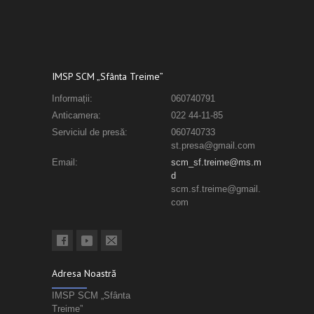
IMSP SCM „Sfânta Treime”
Informații:
060740791
Anticamera:
022 44-11-85
Serviciul de presă:
060740733
st.presa@gmail.com
Email:
scm_sf.treime@ms.m
d
scm.sf.treime@gmail.
com
Adresa Noastră
IMSP SCM „Sfânta
Treime”