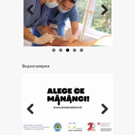
Previo
Next
us
Видеогалерея
Previo
Next
us