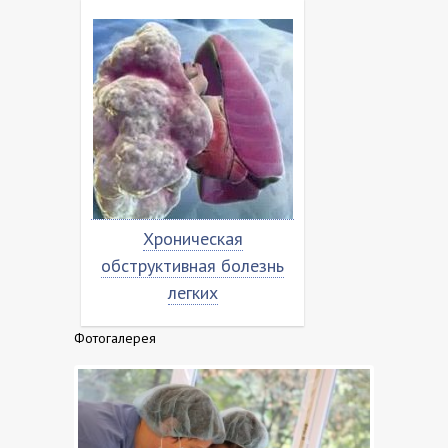
 и
Хроническая
Устойчив
D-19
обструктивная болезнь
антибиотикам
легких
для всег
Фотогалерея