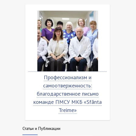
.
Профессионализм и
Бла
ьма
самоотверженность:
ком
eime»
благодарственное письмо
команде ПМСУ МКБ «Sfânta
Treime»
Статьи и Публикации