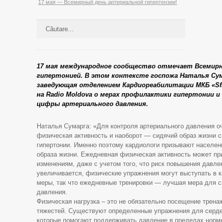
17 мая — Всемирный день артериальной гипертензии!
17 мая международное сообщество отмечает Всемирн
гипертонией. В этом контексте госпожа Наталья Сума
заведующая отделением Кардиореабилитации МКБ «Sfâ
на Radio Moldova о мерах профилактики гипертонии 
цифры артериального давления.
Наталья Сумарга: «Для контроля артериального давления о
физическая активность и наоборот — сидячий образ жизни 
гипертонии. Именно поэтому кардиологи призывают населен
образа жизни. Ежедневная физическая активность может пр
изменениям, даже с учетом того, что риск повышения давле
увеличивается, физические упражнения могут выступать в 
меры, так что ежедневные тренировки — лучшая мера для 
давления.
Физическая нагрузка – это не обязательно посещение трена
тяжестей. Существуют определенные упражнения для серде
которые помогают поддерживать давление в пределах норм