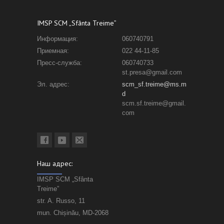
IMSP SCM „Sfânta Treime”
Информация:
060740791
Приемная:
022 44-11-85
Пресс-служба:
060740733
st.presa@gmail.com
Эл. адрес:
scm_sf.treime@ms.m
d
scm.sf.treime@gmail.
com
Наш адрес:
IMSP SCM „Sfânta
Treime”
str. A. Russo, 11
mun. Chișinău, MD-2068