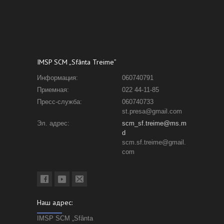
IMSP SCM „Sfânta Treime”
Информация:
060740791
Приемная:
022 44-11-85
Пресс-служба:
060740733
st.presa@gmail.com
Эл. адрес:
scm_sf.treime@ms.m
d
scm.sf.treime@gmail.
com
Наш адрес:
IMSP SCM „Sfânta