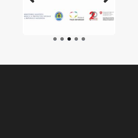
Previo
Next
us