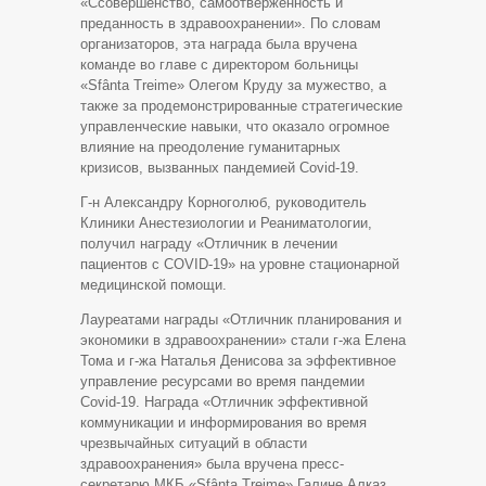
«Ссовершенство, самоотверженность и
преданность в здравоохранении». По словам
организаторов, эта награда была вручена
команде во главе с директором больницы
«Sfânta Treime» Олегом Круду за мужество, а
также за продемонстрированные стратегические
управленческие навыки, что оказало огромное
влияние на преодоление гуманитарных
кризисов, вызванных пандемией Covid-19.
Г-н Александру Корноголюб, руководитель
Клиники Анестезиологии и Реаниматологии,
получил награду «Отличник в лечении
пациентов с COVID-19» на уровне стационарной
медицинской помощи.
Лауреатами награды «Отличник планирования и
экономики в здравоохранении» стали г-жа Елена
Тома и г-жа Наталья Денисова за эффективное
управление ресурсами во время пандемии
Covid-19. Награда «Отличник эффективной
коммуникации и информирования во время
чрезвычайных ситуаций в области
здравоохранения» была вручена пресс-
секретарю МКБ «Sfânta Treime» Галине Алказ.