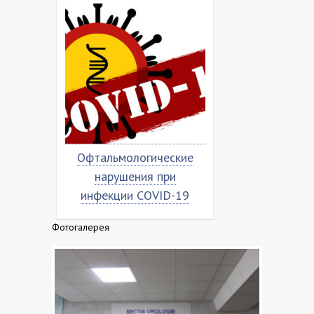
Офтальмологические
Насколько
я
нарушения при
«коронов
ка
инфекции COVID-19
Фотогалерея