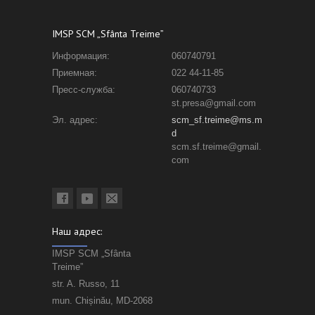
IMSP SCM „Sfânta Treime”
Информация:
060740791
Приемная:
022 44-11-85
Пресс-служба:
060740733
st.presa@gmail.com
Эл. адрес:
scm_sf.treime@ms.m
d
scm.sf.treime@gmail.
com
Наш адрес:
IMSP SCM „Sfânta
Treime”
str. A. Russo, 11
mun. Chișinău, MD-2068
Наши партнеры: