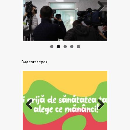
Previo
Next
us
Видеогалерея
Previo
Next
us