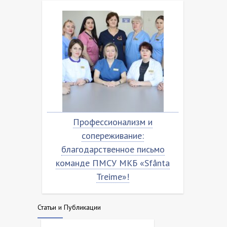
мо
Профессионализм и
Благ
ta
сопереживание:
команд
благодарственное письмо
команде ПМСУ МКБ «Sfânta
Treime»!
Статьи и Публикации