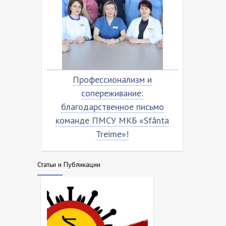
о
Профессионализм и
Благо
ta
сопереживание:
команд
благодарственное письмо
команде ПМСУ МКБ «Sfânta
Treime»!
Статьи и Публикации