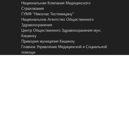
Национальная Компания Медицинского
Страхования
ГУМФ "Николае Тестемицану"
Национальное Агентство Общественного
Здравоохранения
Центр Общественного Здравоохранения мун.
Кишинэу
Примэрия муниципия Кишинэу
Главное Управление Mедицинской и Cоциальной
помощи