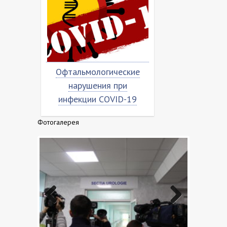
Офтальмологические
Насколько 
я
нарушения при
«коронов
ка
инфекции COVID-19
Фотогалерея
Previo
Next
us