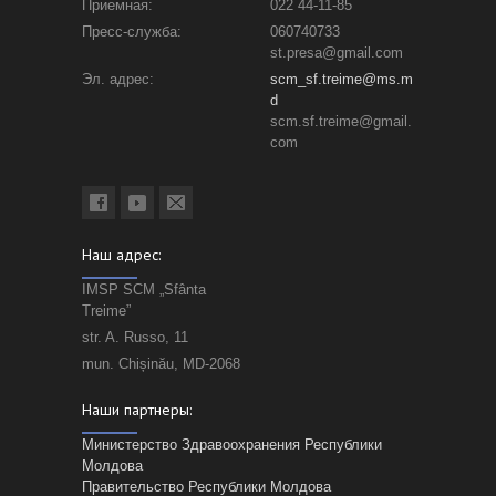
Приемная:
022 44-11-85
Пресс-служба:
060740733
st.presa@gmail.com
Эл. адрес:
scm_sf.treime@ms.m
d
scm.sf.treime@gmail.
com
Наш адрес:
IMSP SCM „Sfânta
Treime”
str. A. Russo, 11
mun. Chișinău, MD-2068
Наши партнеры:
Министерство Здравоохранения Республики
Молдова
Правительство Республики Молдова