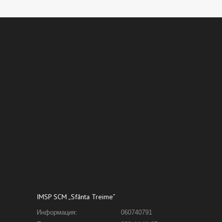
IMSP SCM „Sfânta Treime”
Информация:
060740791