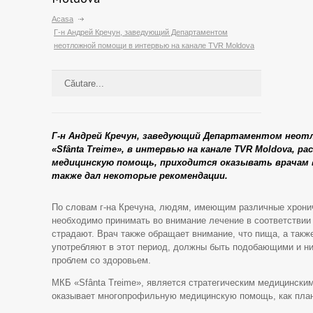
Acasa
Г-н Андрей Кречун, заведующий Департаментом
неотложной помощи в интервью на канале TVR Moldova
Г-н Андрей Кречун, заведующий Департаментом нео
«Sfânta Treime», в интервью на канале TVR Moldova, ра
медицинскую помощь, приходится оказывать врачам в
также дал некоторые рекомендации.
По словам г-на Кречуна, людям, имеющим различные хрони
необходимо принимать во внимание лечение в соответствии с
страдают. Врач также обращает внимание, что пища, а такж
употребляют в этот период, должны быть подобающими и ни
проблем со здоровьем.
МКБ «Sfânta Treime», является стратегическим медицински
оказывает многопрофильную медицинскую помощь, как план