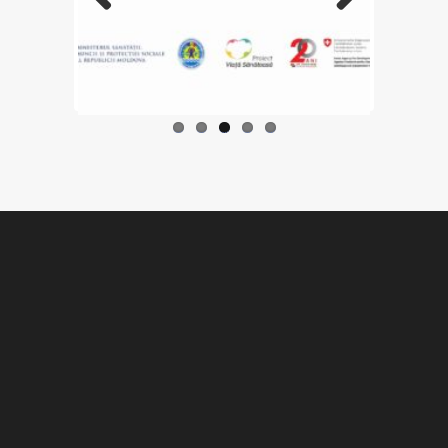
Previo
Next
us