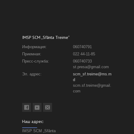
IMSP SCM „Sfânta Treime”
Информация:
060740791
Приемная:
022 44-11-85
Пресс-служба:
060740733
st.presa@gmail.com
Эл. адрес:
scm_sf.treime@ms.m
d
scm.sf.treime@gmail.
com
Наш адрес:
IMSP SCM „Sfânta