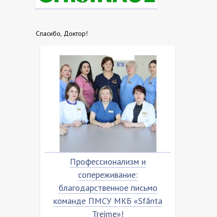
Спасибо, Доктор!
ьмо
Профессионализм и
Бла
ânta
сопереживание:
кома
благодарственное письмо
команде ПМСУ МКБ «Sfânta
Treime»!