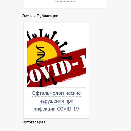
Статьи и Публикации
Офтальмологические
Насколько
ая
нарушения при
«короно
дка
инфекции COVID-19
Фотогалерея