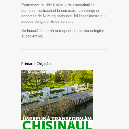
Permanent își ridică nivelul de cunoștință în
domeniu, participând la seminare, conferințe și
congrese de Nursing naționale. Își îndeplinește cu
succes obligațiunile de serviciu.
Se bucură de stimă și respect din partea colegilor
și pacienților.
Primaria Chișinăau