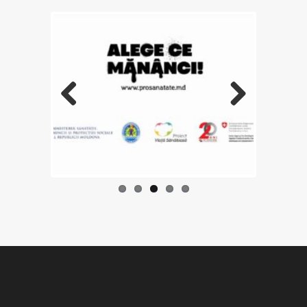
Previo
Next
us