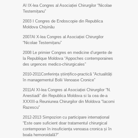
Al IX-lea Congres al Asociației Chirurgilor “Nicolae
Testemițanu”
2003 I Congres de Endoscopie din Republica
Moldova Chișinău
2007Al X-lea Congres al Asociației Chirurgilor
“Nicolae Testemițanu”
2008 Le primier Congres en medicine d’urgente de
la Republique Moldova “Appoches contemporaines
des urgences medico-chirurgicales”
2010-2011Conferința științifico-practică “Actualități
în managementul Bolii Venoase Cronice”
2011Al XI-lea Congres al Asociației Chirurgilor “N.
Anestiadi” din Republica Moldova si la cea de-a
XXXIII-a Reuniunea Chirurgilor din Moldova “Iacomi
Razescu”
2012-2013 Simpozion cu participare internațional
“Este oare suficient doar tratamentul chirurgical
contemporan în insuficiența venoasa cronica și în
boala hemoroidală?”