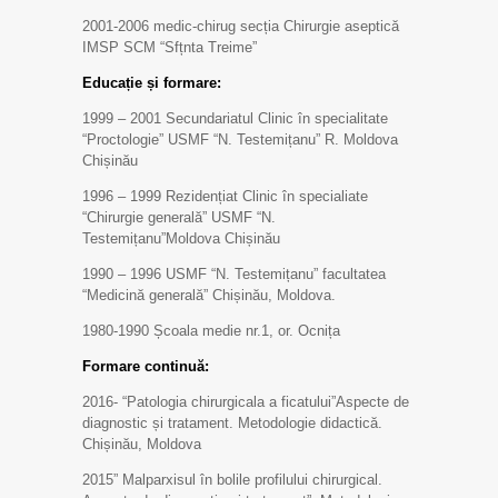
2001-2006 medic-chirug secția Chirurgie aseptică
IMSP SCM “Sfțnta Treime”
Educație și formare:
1999 – 2001 Secundariatul Clinic în specialitate
“Proctologie” USMF “N. Testemițanu” R. Moldova
Chișinău
1996 – 1999 Rezidențiat Clinic în specialiate
“Chirurgie generală” USMF “N.
Testemițanu”Moldova Chișinău
1990 – 1996 USMF “N. Testemițanu” facultatea
“Medicină generală” Chișinău, Moldova.
1980-1990 Școala medie nr.1, or. Ocnița
Formare continuă:
2016- “Patologia chirurgicala a ficatului”Aspecte de
diagnostic și tratament. Metodologie didactică.
Chișinău, Moldova
2015” Malparxisul în bolile profilului chirurgical.