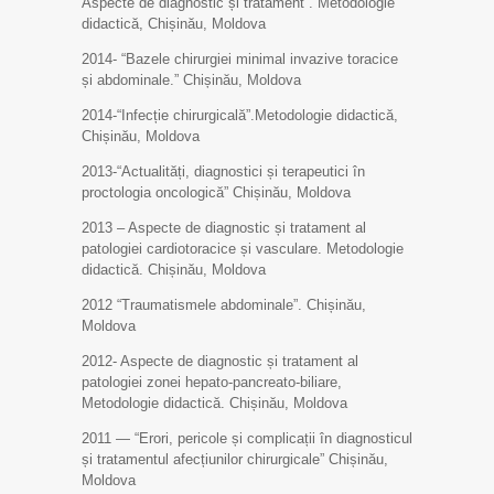
Aspecte de diagnostic și tratament”. Metodologie
didactică, Chișinău, Moldova
2014- “Bazele chirurgiei minimal invazive toracice
și abdominale.” Chișinău, Moldova
2014-“Infecție chirurgicală”.Metodologie didactică,
Chișinău, Moldova
2013-“Actualități, diagnostici și terapeutici în
proctologia oncologică” Chișinău, Moldova
2013 – Aspecte de diagnostic și tratament al
patologiei cardiotoracice și vasculare. Metodologie
didactică. Chișinău, Moldova
2012 “Traumatismele abdominale”. Chișinău,
Moldova
2012- Aspecte de diagnostic și tratament al
patologiei zonei hepato-pancreato-biliare,
Metodologie didactică. Chișinău, Moldova
2011 — “Erori, pericole și complicații în diagnosticul
și tratamentul afecțiunilor chirurgicale” Chișinău,
Moldova