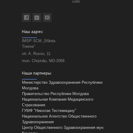
Наш адрес:
IMSP SCM „Sfânta
Treime”
str. A. Russo, 11
mun. Chișinău, MD-2068
Наши партнеры:
Министерство Здравоохранения Республики
Молдова
Правительство Республики Молдова
Национальная Компания Медицинского
Страхования
ГУМФ "Николае Тестемицану"
Национальное Агентство Общественного
Здравоохранения
Центр Общественного Здравоохранения мун.
Кишинэу