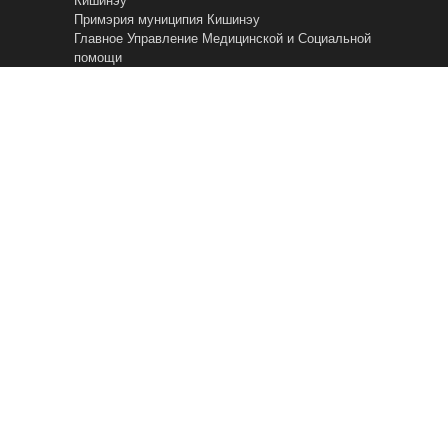
Примэрия муниципия Кишинэу
Главное Управление Mедицинской и Cоциальной
помощи