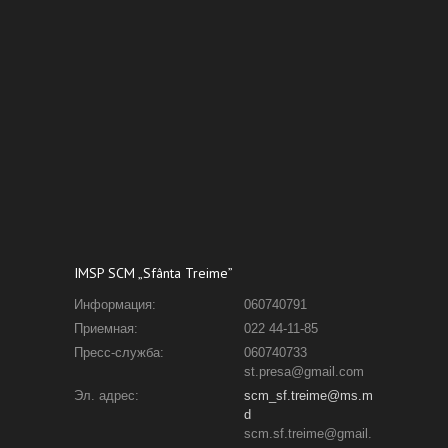
IMSP SCM „Sfânta Treime”
Информация:
060740791
Приемная:
022 44-11-85
Пресс-служба:
060740733
st.presa@gmail.com
Эл. адрес:
scm_sf.treime@ms.m
d
scm.sf.treime@gmail.
com