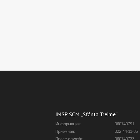
IMSP SCM „Sfânta Treime”
Информация:
060740791
Приемная:
022 44-11-85
Пресс-служба:
060740733