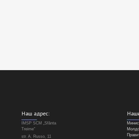
Наш адрес:
Наши
IMSP SCM „Sfânta
Минис
Treime”
Молд
Прави
str. A. Russo, 11