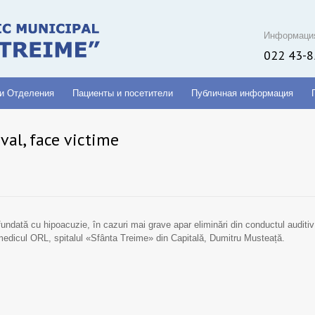
Информаци
022 43-8
 и Отделения
Пациенты и посетители
Публичная информация
val, face victime
undată cu hipoacuzie, în cazuri mai grave apar eliminări din conductul auditiv
us medicul ORL, spitalul «Sfânta Treime» din Capitală, Dumitru Musteață.