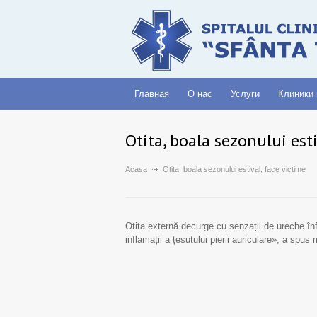
Главная
О нас
Услуги
Клиники
Otita, boala sezonului esti
Acasa
Otita, boala sezonului estival, face victime
Otita externă decurge cu senzații de ureche înf
inflamații a țesutului pierii auriculare», a sp