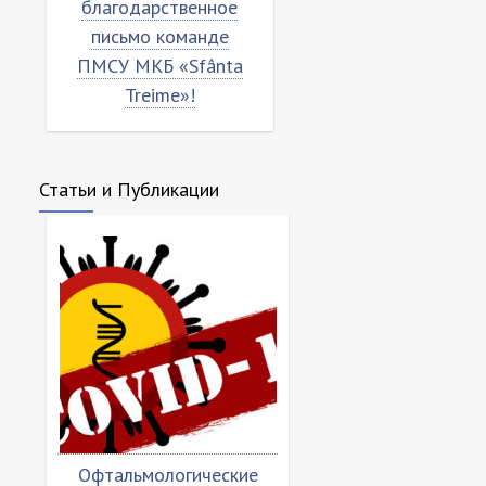
благодарственное
”Sfânta Treime”
письмо команде
ПМСУ МКБ «Sfânta
Treime»!
Статьи и Публикации
Офтальмологические
Насколько вир