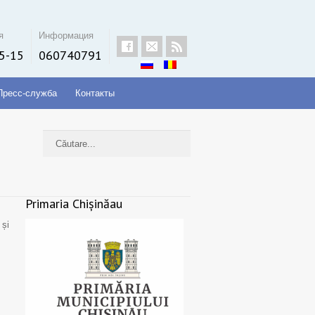
я
Информация
5-15
060740791
Пресс-служба
Контакты
Primaria Chișinăau
 și