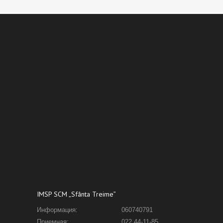
IMSP SCM „Sfânta Treime”
Информация:
060740791
Приемная:
022 44-11-85