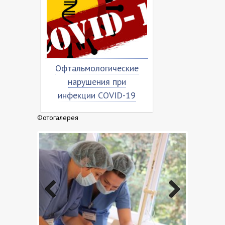
Офтальмологические
Насколько вирус
нарушения при
«коронован»?
инфекции COVID-19
Фотогалерея
Previo
Next
us