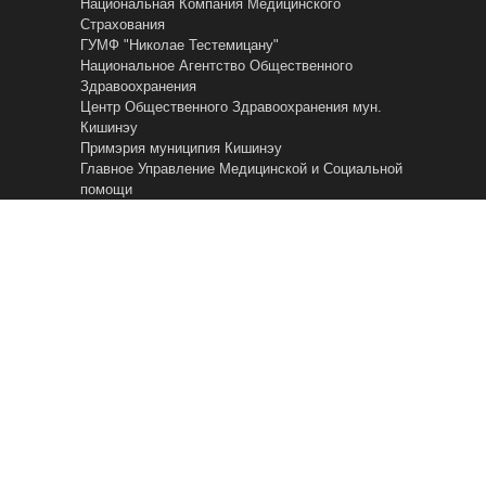
Национальная Компания Медицинского
Страхования
ГУМФ "Николае Тестемицану"
Национальное Агентство Общественного
Здравоохранения
Центр Общественного Здравоохранения мун.
Кишинэу
Примэрия муниципия Кишинэу
Главное Управление Mедицинской и Cоциальной
помощи