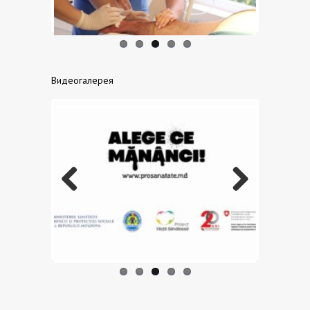
Видеогалерея
Previo
Next
us