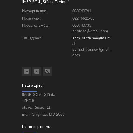
IMSP SCM „Sfânta Treime”
Информация:
060740791
Приемная:
022 44-11-85
Пресс-служба:
060740733
st.presa@gmail.com
Эл. адрес:
scm_sf.treime@ms.m
d
scm.sf.treime@gmail.
com
Наш адрес:
IMSP SCM „Sfânta
Treime”
str. A. Russo, 11
mun. Chișinău, MD-2068
Наши партнеры: