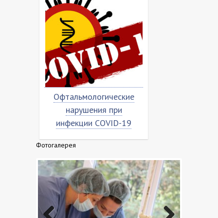
ьмологические
Насколько вирус
рушения при
«коронован»?
к
кции COVID-19
Фотогалерея