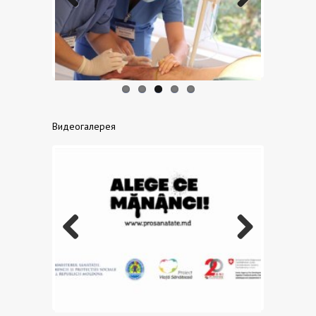
Previo
Next
us
Видеогалерея
Previo
Next
us