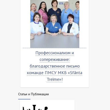
сионализм и
Благодарственное письмо
еживание:
команде МКБ ”Sfânta Treime”
твенное письмо
СУ МКБ «Sfânta
eime»!
Статьи и Публикации