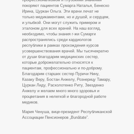
покоряют пациентов Сумарга Наталья, Бенеско
Ирина, Цуркан Ольга. Эти врачи лечат не
только медикаментами, но и душой, и сердцем,
и улыбкой. Они могут служить примером и
эталоном для всех врачей. На наш взгляд,
необходимо, чтобы знания г-жи Сумарги
распространялись среди кардиологов
республики в рамках прохождения курсов
усовершенствования врачей. Мы тысячекратно
от души благодарим медицинских сестер,
которые доброжелательно относятся к
пациентам, профессионально и по-доброму.
Благодарим старших сестер Пуричи Нину,
Казаку Веру, Бостан Анжелу, Рознерицу Тамару,
Цуркан Лиду, Расколотенко Риту, Звезденко
Анжелу и желаем много много здоровья и
процветания в нелегкой и благородной работе
медиков.
Мария Ченуша, вице-президент Республиканской
Ассоциации Пенсионеров „Bunătate”.