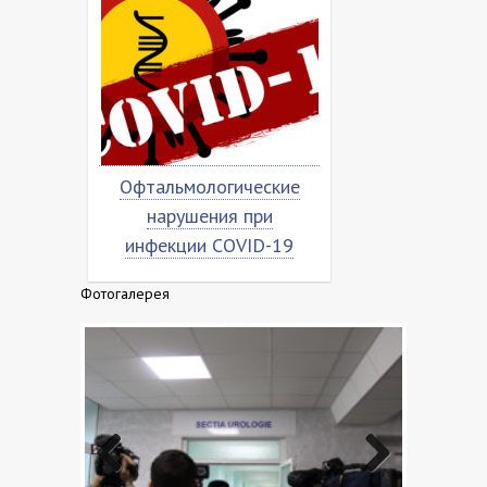
Офтальмологические
Насколько вирус
нарушения при
«коронован»?
инфекции COVID-19
Фотогалерея
Previo
Next