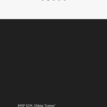
IMSP SCM „Sfânta Treime”