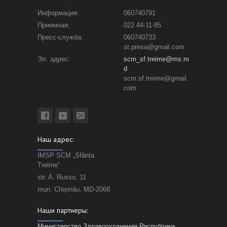
Информация:
060740791
Приемная:
022 44-11-85
Пресс-служба:
060740733
st.presa@gmail.com
Эл. адрес:
scm_sf.treime@ms.m
d
scm.sf.treime@gmail.
com
Наш адрес:
IMSP SCM „Sfânta
Treime”
str. A. Russo, 11
mun. Chișinău, MD-2068
Наши партнеры:
Министерство Здравоохранения Республики