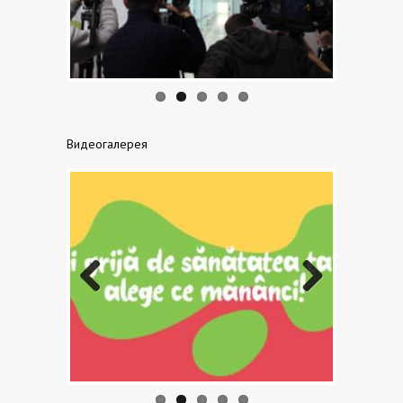
us
Видеогалерея
Previo
Next
us