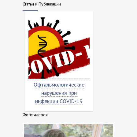
Статьи и Публикации
Офтальмологические
Насколько
ая
нарушения при
«короно
дка
инфекции COVID-19
Фотогалерея