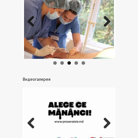
Previo
Next
us
Видеогалерея
Previo
Next