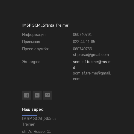
IMSP SCM „Sfânta Treime”
Информация:
060740791
Приемная:
022 44-11-85
Пресс-служба:
060740733
st.presa@gmail.com
Эл. адрес:
scm_sf.treime@ms.m
d
scm.sf.treime@gmail.
com
Наш адрес:
IMSP SCM „Sfânta
Treime”
str. A. Russo, 11