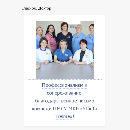
Спасибо, Доктор!
ьмо
Профессионализм и
Бла
ânta
сопереживание:
коман
благодарственное письмо
команде ПМСУ МКБ «Sfânta
Treime»!