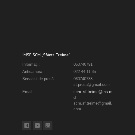
IMSP SCM „Sfânta Treime”
Informații:
060740791
Anticamera:
022 44-11-85
Serviciul de presă:
060740733
st.presa@gmail.com
Email:
scm_sf.treime@ms.m
d
scm.sf.treime@gmail.
com