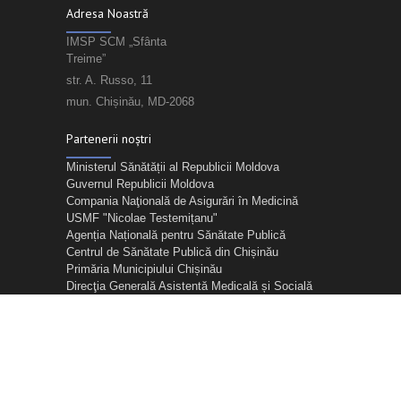
Adresa Noastră
IMSP SCM „Sfânta
Treime”
str. A. Russo, 11
mun. Chișinău, MD-2068
Partenerii noștri
Ministerul Sănătății al Republicii Moldova
Guvernul Republicii Moldova
Compania Naţională de Asigurări în Medicină
USMF "Nicolae Testemițanu"
Agenția Națională pentru Sănătate Publică
Centrul de Sănătate Publică din Chișinău
Primăria Municipiului Chișinău
Direcţia Generală Asistentă Medicală și Socială