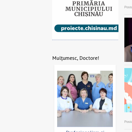
Posta
Mulțumesc, Doctore!
Posta