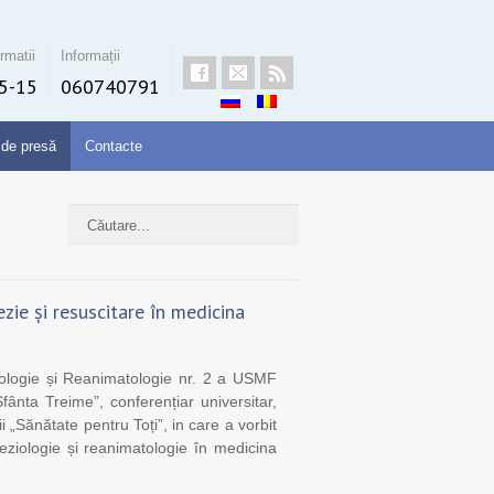
rmatii
Informații
5-15
060740791
 de presă
Contacte
zie și resuscitare în medicina
ziologie și Reanimatologie nr. 2 a USMF
ânta Treime”, conferențiar universitar,
ii „Sănătate pentru Toți”, in care a vorbit
teziologie și reanimatologie în medicina