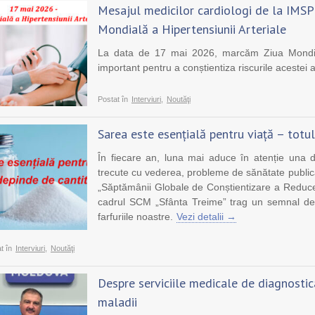
risoare de mulțumire
Cu dragoste pentru
Mesajul medicilor cardiologi de la IMSP
pentru echipa SCM
oameni. Scrisori de
e
Mondială a Hipertensiunii Arteriale
”Sfânta Treime”
mulțumire pentru
La data de 17 mai 2026, marcăm Ziua Mondială 
echipa SCM ”Sfânta
important pentru a conștientiza riscurile acestei 
Treime”
Postat în
Interviuri
,
Noutăţi
Sarea este esențială pentru viață – totu
În fiecare an, luna mai aduce în atenție una 
trecute cu vederea, probleme de sănătate publi
„Săptămânii Globale de Conștientizare a Reduceri
cadrul SCM „Sfânta Treime” trag un semnal de 
farfuriile noastre.
Vezi detalii →
t în
Interviuri
,
Noutăţi
Despre serviciile medicale de diagnostica
maladii