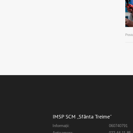
Posta
IMSP SCM „Sfânta Treime”
Informații:
060740791
Anticamera:
022 44-11-85