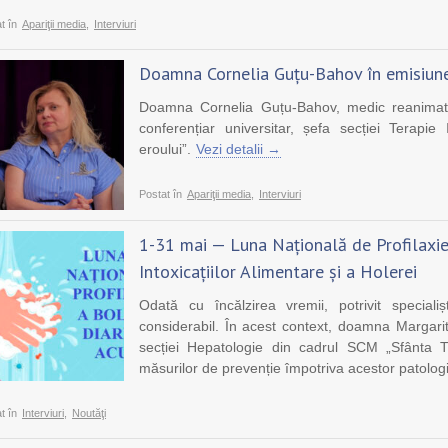
t în
Apariţii media
,
Interviuri
Doamna Cornelia Guțu-Bahov în emisiunea
Doamna Cornelia Guțu-Bahov, medic reanimatol
conferențiar universitar, șefa secției Terapi
eroului”.
Vezi detalii →
Postat în
Apariţii media
,
Interviuri
1-31 mai — Luna Națională de Profilaxie 
Intoxicațiilor Alimentare și a Holerei
Odată cu încălzirea vremii, potrivit specialiști
considerabil. În acest context, doamna Margari
secției Hepatologie din cadrul SCM „Sfânta Tr
măsurilor de prevenție împotriva acestor patologi
t în
Interviuri
,
Noutăţi