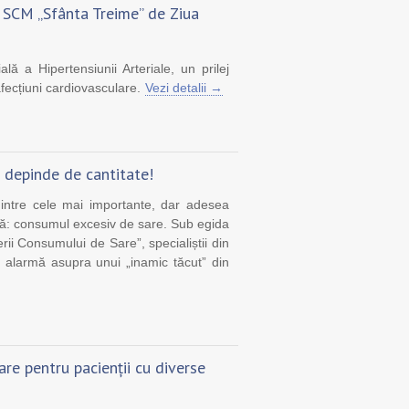
Profesionalism și
Scrisoare de mulțumire
 SCM „Sfânta Treime” de Ziua
mpatie: scrisoare de
pentru echipa IMSP
mulțumire pentru
SCM ”Sfânta Treime”
a Hipertensiunii Arteriale, un prilej
echipa IMSP SCM
afecțiuni cardiovasculare.
Vezi detalii →
”Sfânta Treime”
l depinde de cantitate!
dintre cele mai importante, dar adesea
că: consumul excesiv de sare. Sub egida
i Consumului de Sare”, specialiștii din
alarmă asupra unui „inamic tăcut” din
re pentru pacienții cu diverse