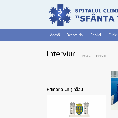
Acasă
Despre Noi
Servicii
Clinici
Interviuri
Acasa
Interviuri
Primaria Chișinăau