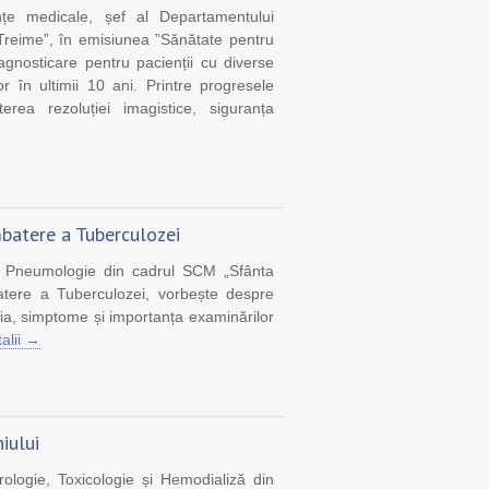
nțe medicale, șef al Departamentului
 Treime”, în emisiunea ”Sănătate pentru
agnosticare pentru pacienții cu diverse
or în ultimii 10 ani. Printre progresele
ea rezoluției imagistice, siguranța
batere a Tuberculozei
i Pneumologie din cadrul SCM „Sfânta
atere a Tuberculozei, vorbește despre
eia, simptome și importanța examinărilor
talii →
iului
rologie, Toxicologie și Hemodializă din