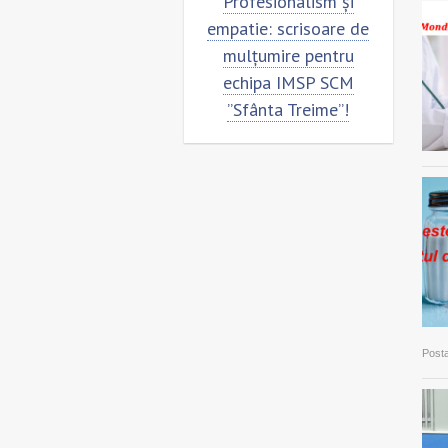
isoare de mulțumire
Profesionalism și
Sc
entru Echipa IMSP
empatie: scrisoare de
CM „Sfânta Treime”
mulțumire pentru
echipa IMSP SCM
”Sfânta Treime”!
Posta