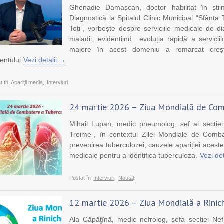
Ghenadie Damașcan, doctor habilitat în știi
Diagnostică la Spitalul Clinic Municipal “Sfânta
Toți”, vorbește despre serviciile medicale de di
maladii, evidențiind evoluția rapidă a serviciil
majore în acest domeniu a remarcat creșter
entului
Vezi detalii →
t în
Apariţii media
,
Interviuri
24 martie 2026 – Ziua Mondială de Com
Mihail Lupan, medic pneumolog, șef al secție
Treime”, în contextul Zilei Mondiale de Comb
prevenirea tuberculozei, cauzele apariției acest
medicale pentru a identifica tuberculoza.
Vezi de
Postat în
Interviuri
,
Noutăţi
12 martie 2026 – Ziua Mondială a Rinich
Ala Căpăţînă, medic nefrolog, șefa secției Nef