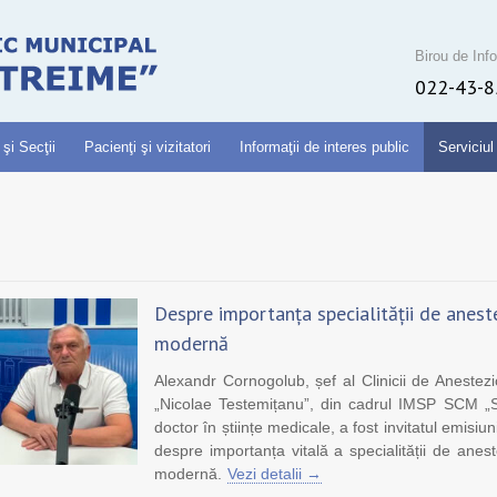
Birou de Info
022-43-8
 şi Secţii
Pacienţi şi vizitatori
Informaţii de interes public
Serviciul
Despre importanța specialității de aneste
modernă
Alexandr Cornogolub, șef al Clinicii de Aneste
„Nicolae Testemițanu”, din cadrul IMSP SCM „Sf
doctor în științe medicale, a fost invitatul emisiun
despre importanța vitală a specialității de anes
modernă.
Vezi detalii →