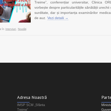
Treime”, conferențiar universitar, Clinica 
vorbește despre particularitățile sănătății urechii 
surditate, dar și importanța examinărilor medica
de auz.
Vezi detalii →
t în
Interviuri
,
Noutăţi
Adresa Noastră
Parte
IMSP SCM „Sfânta
Minist
Treime”
Guvern