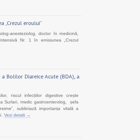
 „Crezul eroului”
og-anesteziolog, doctor în medicină,
e Intensivă Nr. 1 în emisiunea „Crezul
a Bolilor Diareice Acute (BDA), a
lor, riscul infecțiilor digestive crește
ta Surlari, medic gastroenterolog, șefa
eime”, subliniază importanța vitală a
i.
Vezi detalii →