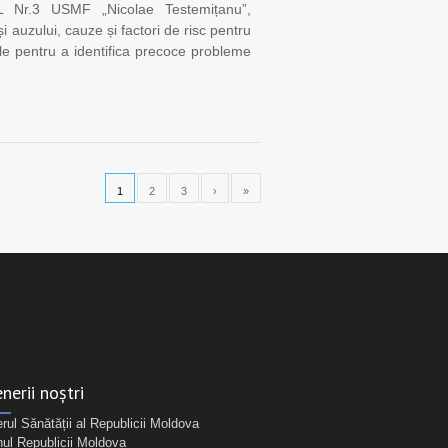
ORL Nr.3 USMF „Nicolae Testemițanu”,
și auzului, cauze și factori de risc pentru
le pentru a identifica precoce probleme
1
2
3
›
»
nerii noștri
erul Sănătății al Republicii Moldova
ul Republicii Moldova