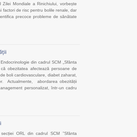
Zilei Mondiale a Rinichiului, vorbește
și factori de risc pentru bolile renale, dar
dentifica precoce probleme de sănătate
ții
a Endocrinologie din cadrul SCM „Sfânta
d că obezitatea afectează persoane de
 de boli cardiovasculare, diabet zaharat,
cer. Actualmente, abordarea obezității
anagement personalizat, într-un cadru
i
l secției ORL din cadrul SCM ”Sfânta