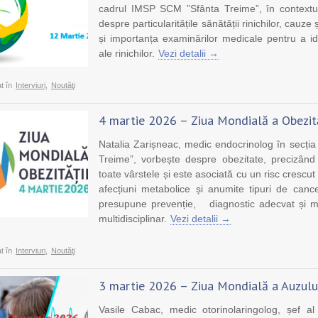
cadrul IMSP SCM ”Sfânta Treime”, în contextul 
despre particularitățile sănătății rinichilor, cauze 
și importanța examinărilor medicale pentru a i
ale rinichilor.
Vezi detalii →
t în
Interviuri
,
Noutăţi
4 martie 2026 – Ziua Mondială a Obezită
Natalia Zarișneac, medic endocrinolog în secți
Treime”, vorbește despre obezitate, precizân
toate vârstele și este asociată cu un risc crescut
afecțiuni metabolice și anumite tipuri de can
presupune prevenție, diagnostic adecvat și m
multidisciplinar.
Vezi detalii →
t în
Interviuri
,
Noutăţi
3 martie 2026 – Ziua Mondială a Auzulu
Vasile Cabac, medic otorinolaringolog, șef a