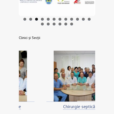
Clinici și Secții
e
Chirurgie septică