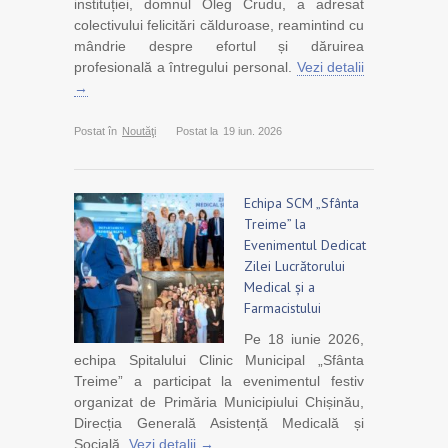
instituției, domnul Oleg Crudu, a adresat
colectivului felicitări călduroase, reamintind cu
mândrie despre efortul și dăruirea
profesională a întregului personal.
Vezi detalii
→
Postat în
Noutăţi
Postat la
19 iun. 2026
Echipa SCM „Sfânta
Treime” la
Evenimentul Dedicat
Zilei Lucrătorului
Medical și a
Farmacistului
Pe 18 iunie 2026,
echipa Spitalului Clinic Municipal „Sfânta
Treime” a participat la evenimentul festiv
organizat de Primăria Municipiului Chișinău,
Direcția Generală Asistență Medicală și
Socială.
Vezi detalii →