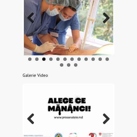
Previo
Next
us
Galerie Video
Previo
Next
us