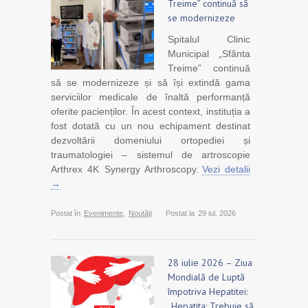
Treime” continuă să
se modernizeze
Spitalul Clinic
Municipal „Sfânta
Treime” continuă
să se modernizeze și să își extindă gama
serviciilor medicale de înaltă performanță
oferite pacienților. În acest context, instituția a
fost dotată cu un nou echipament destinat
dezvoltării domeniului ortopediei și
traumatologiei – sistemul de artroscopie
Arthrex 4K Synergy Arthroscopy.
Vezi detalii
→
Postat în
Evenimente
,
Noutăţi
Postat la
29 iul. 2026
28 iulie 2026 – Ziua
Mondială de Luptă
împotriva Hepatitei:
„Hepatita: Trebuie să