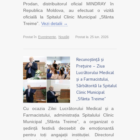
Prodan, distribuitorul oficial MINDRAY în
Republica Moldova, au efectuat o vizită
oficială la Spitalul Clinic Municipal „Sfânta
Treime”.
Vezi detalii →
Postat în
Evenimente
,
Noutăţi
Postat la
25 iun. 2026
Recunoștință și
Prețuire – Ziua
Lucrătorului Medical
și a Farmacistului,
Sărbătorită la Spitalul
Clinic Municipal
„Sfânta Treime”
Cu ocazia Zilei Lucrătorului Medical și a
Farmacistului, administrația Spitalului Clinic
Municipal „Sfânta Treime”, a organizat o
ședință festivă deosebit de emoționantă
pentru toți angajații instituției. Directorul