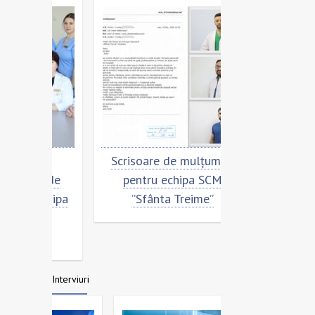
 și
Scrisoare de mulțumire
Cu dragost
re de
pentru echipa SCM
oameni. Scr
echipa
”Sfânta Treime”
mulțumire pen
nta
SCM ”Sfânta
Interviuri