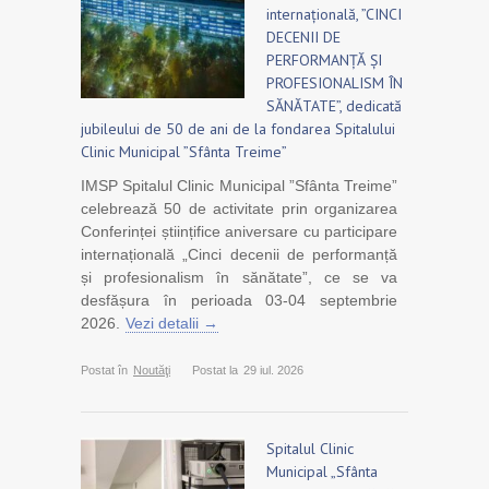
internaţională, ”CINCI
DECENII DE
PERFORMANȚĂ ȘI
PROFESIONALISM ÎN
SĂNĂTATE”, dedicată
jubileului de 50 de ani de la fondarea Spitalului
Clinic Municipal ”Sfânta Treime”
IMSP Spitalul Clinic Municipal ”Sfânta Treime”
celebrează 50 de activitate prin organizarea
Conferinței științifice aniversare cu participare
internațională „Cinci decenii de performanță
și profesionalism în sănătate”, ce se va
desfășura în perioada 03-04 septembrie
2026.
Vezi detalii →
Postat în
Noutăţi
Postat la
29 iul. 2026
Spitalul Clinic
Municipal „Sfânta