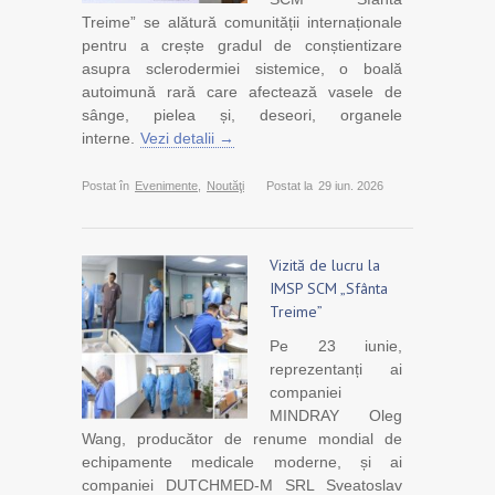
Treime” se alătură comunității internaționale
pentru a crește gradul de conștientizare
asupra sclerodermiei sistemice, o boală
autoimună rară care afectează vasele de
sânge, pielea și, deseori, organele
interne.
Vezi detalii →
Postat în
Evenimente
,
Noutăţi
Postat la
29 iun. 2026
Vizită de lucru la
IMSP SCM „Sfânta
Treime”
Pe 23 iunie,
reprezentanți ai
companiei
MINDRAY Oleg
Wang, producător de renume mondial de
echipamente medicale moderne, și ai
companiei DUTCHMED-M SRL Sveatoslav