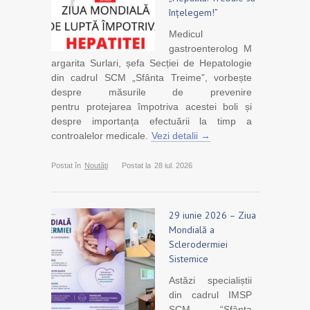
înțelegem!”
Medicul
gastroenterolog M
argarita Surlari, șefa Secției de Hepatologie
din cadrul SCM „Sfânta Treime”, vorbește
despre măsurile de prevenire
pentru protejarea împotriva acestei boli și
despre importanța efectuării la timp a
controalelor medicale.
Vezi detalii →
Postat în
Noutăţi
Postat la
28 iul. 2026
29 iunie 2026 – Ziua
Mondială a
Sclerodermiei
Sistemice
Astăzi specialiștii
din cadrul IMSP
SCM “Sfânta