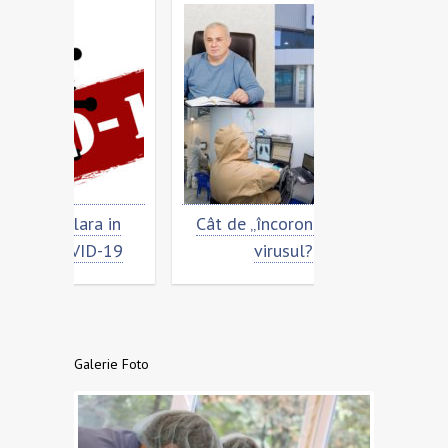
a in
Cât de „încoronat” este
Prevenirea si
ID-19
virusul?
COVID
Galerie Foto