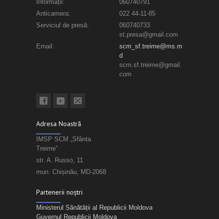
Informații:
060740791
Anticamera:
022 44-11-85
Serviciul de presă:
060740733
st.presa@gmail.com
Email:
scm_sf.treime@ms.m
d
scm.sf.treime@gmail.
com
Adresa Noastră
IMSP SCM „Sfânta
Treime”
str. A. Russo, 11
mun. Chișinău, MD-2068
Partenerii noștri
Ministerul Sănătății al Republicii Moldova
Guvernul Republicii Moldova