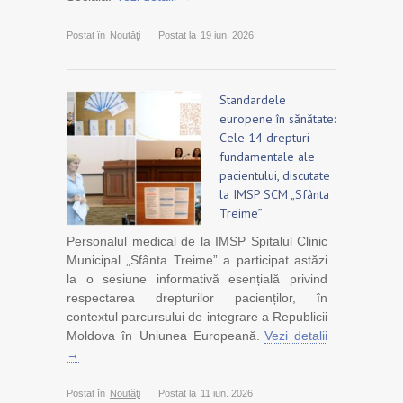
Postat în
Noutăţi
Postat la
19 iun. 2026
Standardele
europene în sănătate:
Cele 14 drepturi
fundamentale ale
pacientului, discutate
la IMSP SCM „Sfânta
Treime”
Personalul medical de la IMSP Spitalul Clinic
Municipal „Sfânta Treime” a participat astăzi
la o sesiune informativă esențială privind
respectarea drepturilor pacienților, în
contextul parcursului de integrare a Republicii
Moldova în Uniunea Europeană.
Vezi detalii
→
Postat în
Noutăţi
Postat la
11 iun. 2026