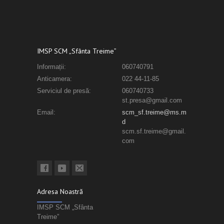
IMSP SCM „Sfânta Treime”
Informații:
060740791
Anticamera:
022 44-11-85
Serviciul de presă:
060740733
st.presa@gmail.com
Email:
scm_sf.treime@ms.m
d
scm.sf.treime@gmail.
com
Adresa Noastră
IMSP SCM „Sfânta
Treime”