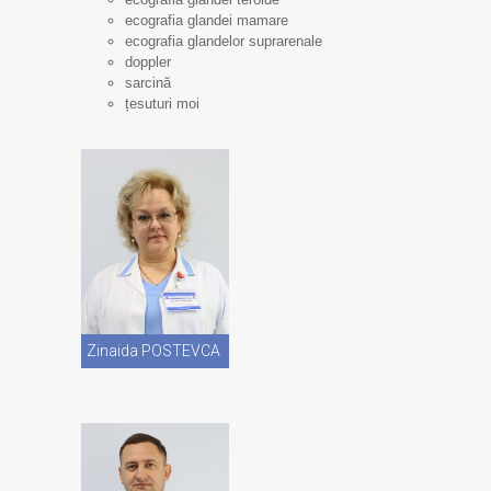
ecografia glandei mamare
ecografia glandelor suprarenale
doppler
sarcină
țesuturi moi
Vezi CV
Zinaida POSTEVCA