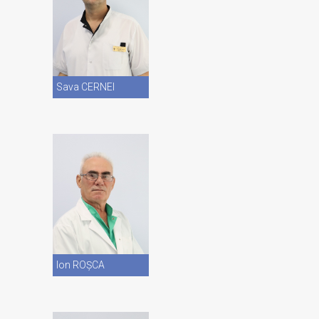
Vezi CV
Sava CERNEI
Vezi CV
Ion ROȘCA