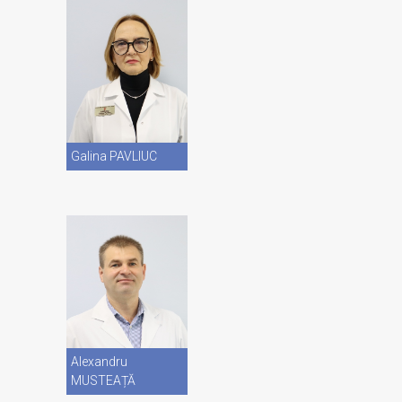
Vezi CV
Galina PAVLIUC
Vezi CV
Alexandru
MUSTEAȚĂ