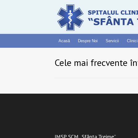
Acasă
Despre Noi
Servicii
Clinici
Cele mai frecvente în
IMSP SCM „Sfânta Treime”