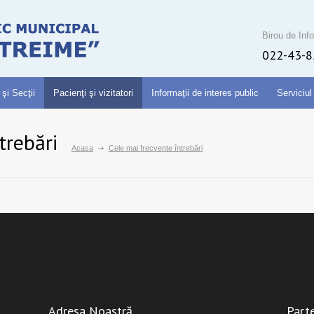
Birou de Info
022-43-8
 şi Secţii
Pacienţi şi vizitatori
Informaţii de interes public
Serviciul
trebări
Acasa
Cele mai frecvente întrebări
Adresa Noastră
Parte