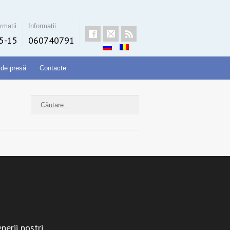
rmatii
Informații
5-15
060740791
 de presă
Contacte
nerii noștri