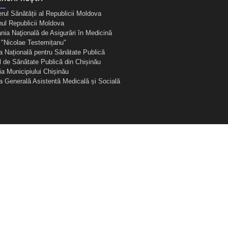
erul Sănătății al Republicii Moldova
ul Republicii Moldova
ia Naţională de Asigurări în Medicină
Nicolae Testemițanu"
a Națională pentru Sănătate Publică
l de Sănătate Publică din Chișinău
ia Municipiului Chișinău
ia Generală Asistentă Medicală și Socială