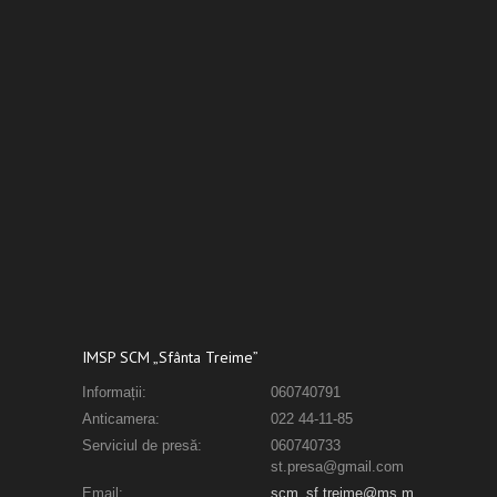
IMSP SCM „Sfânta Treime”
Informații:
060740791
Anticamera:
022 44-11-85
Serviciul de presă:
060740733
st.presa@gmail.com
Email:
scm_sf.treime@ms.m