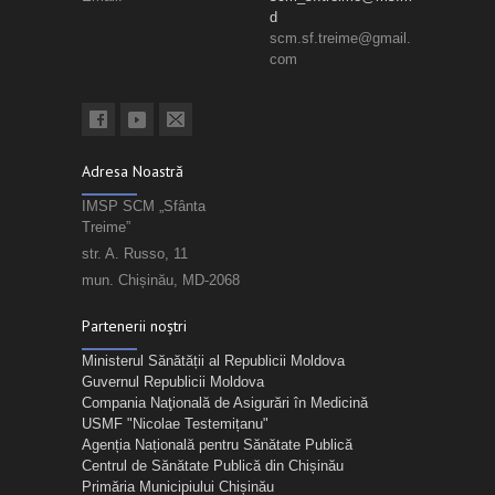
d
scm.sf.treime@gmail.
com
Adresa Noastră
IMSP SCM „Sfânta
Treime”
str. A. Russo, 11
mun. Chișinău, MD-2068
Partenerii noștri
Ministerul Sănătății al Republicii Moldova
Guvernul Republicii Moldova
Compania Naţională de Asigurări în Medicină
USMF "Nicolae Testemițanu"
Agenția Națională pentru Sănătate Publică
Centrul de Sănătate Publică din Chișinău
Primăria Municipiului Chișinău