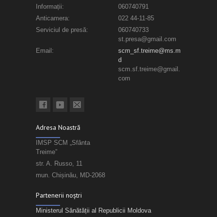
Informații:
060740791
Anticamera:
022 44-11-85
Serviciul de presă:
060740733
st.presa@gmail.com
Email:
scm_sf.treime@ms.m
d
scm.sf.treime@gmail.
com
Adresa Noastră
IMSP SCM „Sfânta
Treime”
str. A. Russo, 11
mun. Chișinău, MD-2068
Partenerii noștri
Ministerul Sănătății al Republicii Moldova