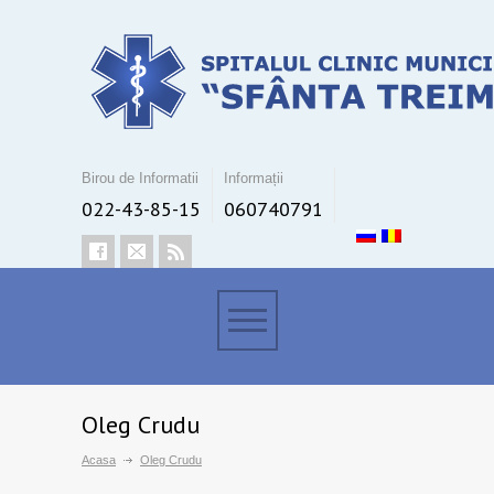
Birou de Informatii
Informații
022-43-85-15
060740791
Oleg Crudu
Acasa
Oleg Crudu