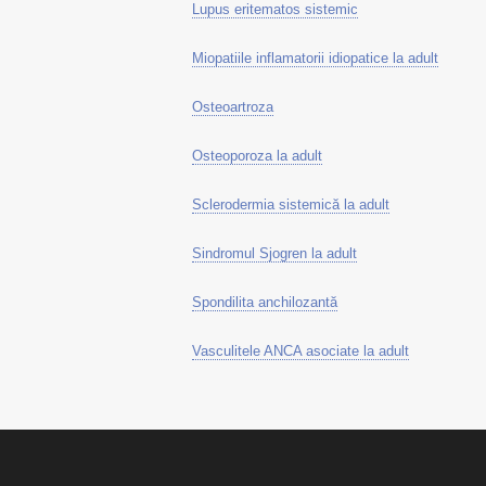
Lupus eritematos sistemic
Miopatiile inflamatorii idiopatice la adult
Osteoartroza
Osteoporoza la adult
Sclerodermia sistemică la adult
Sindromul Sjogren la adult
Spondilita anchilozantă
Vasculitele ANCA asociate la adult