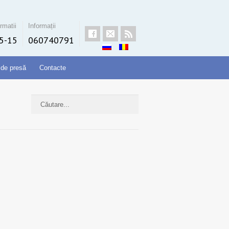
rmatii
Informații
5-15
060740791
 de presă
Contacte