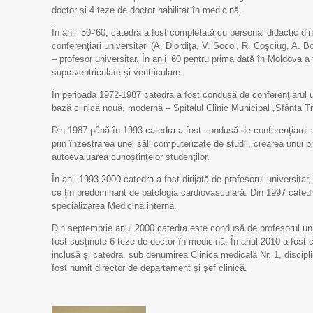
doctor şi 4 teze de doctor habilitat în medicină.
În anii ’50-’60, catedra a fost completată cu personal didactic di
conferenţiari universitari (A. Diordiţa, V. Socol, R. Coşciug, A. 
– profesor universitar. În anii ’60 pentru prima dată în Moldova a f
supraventriculare şi ventriculare.
În perioada 1972-1987 catedra a fost condusă de conferenţiarul uni
bază clinică nouă, modernă – Spitalul Clinic Municipal „Sfânta T
Din 1987 până în 1993 catedra a fost condusă de conferenţiarul u
prin înzestrarea unei săli computerizate de studii, crearea unui 
autoevaluarea cunoştinţelor studenţilor.
În anii 1993-2000 catedra a fost dirijată de profesorul universitar, 
ce ţin predominant de patologia cardiovasculară. Din 1997 catedra
specializarea Medicină internă.
Din septembrie anul 2000 catedra este condusă de profesorul univ
fost susţinute 6 teze de doctor în medicină. În anul 2010 a fost 
inclusă şi catedra, sub denumirea Clinica medicală Nr. 1, discipl
fost numit director de departament şi şef clinică.