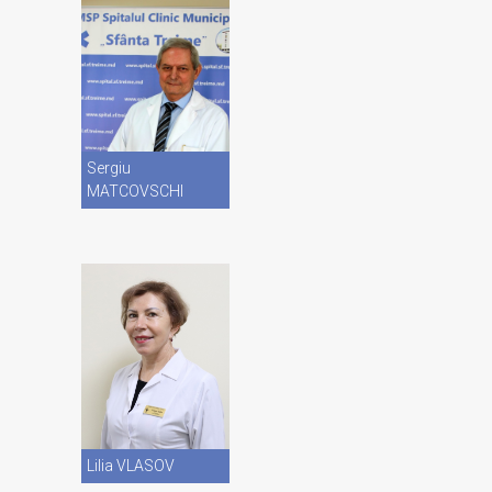
Vezi CV
Sergiu
MATCOVSCHI
Vezi CV
Lilia VLASOV