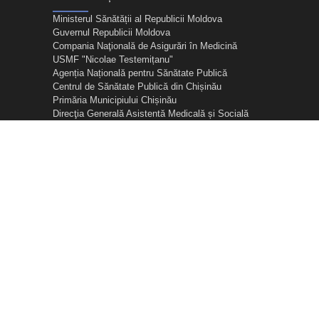
Ministerul Sănătății al Republicii Moldova
Guvernul Republicii Moldova
Compania Naţională de Asigurări în Medicină
USMF "Nicolae Testemițanu"
Agenția Națională pentru Sănătate Publică
Centrul de Sănătate Publică din Chișinău
Primăria Municipiului Chișinău
Direcţia Generală Asistentă Medicală și Socială