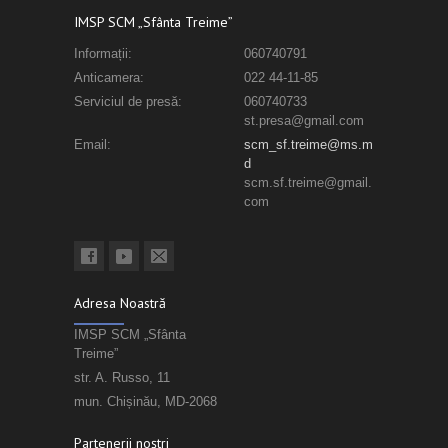
IMSP SCM „Sfânta Treime”
Informații:
060740791
Anticamera:
022 44-11-85
Serviciul de presă:
060740733
st.presa@gmail.com
Email:
scm_sf.treime@ms.m
d
scm.sf.treime@gmail.
com
Adresa Noastră
IMSP SCM „Sfânta
Treime”
str. A. Russo, 11
mun. Chișinău, MD-2068
Partenerii noștri