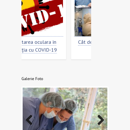
a in
Cât de „încoronat” este
Prevenirea si
ID-19
virusul?
COVID
Galerie Foto
Previo
Next