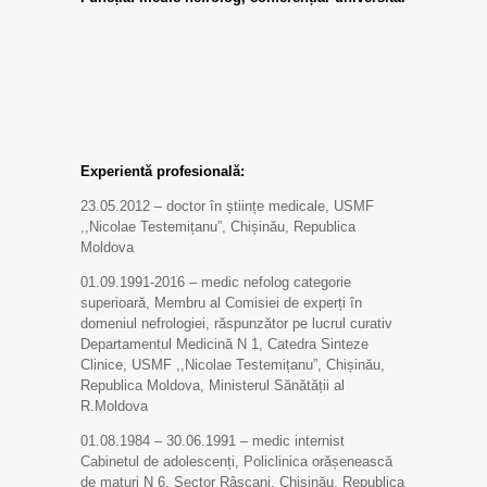
Experientă profesională:
23.05.2012 – doctor în științe medicale, USMF
,,Nicolae Testemițanu”, Chișinău, Republica
Moldova
01.09.1991-2016 – medic nefolog categorie
superioară, Membru al Comisiei de experți în
domeniul nefrologiei, răspunzător pe lucrul curativ
Departamentul Medicină N 1, Catedra Sinteze
Clinice, USMF ,,Nicolae Testemițanu”, Chișinău,
Republica Moldova, Ministerul Sănătății al
R.Moldova
01.08.1984 – 30.06.1991 – medic internist
Cabinetul de adolescenți, Policlinica orășenească
de maturi N 6. Sector Râșcani, Chișinău, Republica