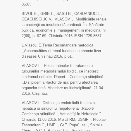
8687.
BIVOL E., GRIB L., SASU B., CARDANIUC L.,
CEACHISCIUC V., VLASOV L. Modificările renale
la pacienții cu insuficiență cardiacă. În: Sănătate
publică, economie și management în medicină. nr.
2(66), p. 67-69. Chișinău 2016 ISSN 1729-8687
L.Vlasov, E.Țerna Recomandare metodica
,,Abnormalities of renal function in chronic liver
diseases Chisinau 2016, p 61.
VLASOV L. .Rolul statinelor în tratamentul
tulburărilor metabolismului lipidic, ce însoțesc
sindromul nefrotic. Raport – Conferința științifică
,,Dislipidemia -factor de risc pentru afectarea
organelor țintă. Abordare multidisciplinară. 21.04.
2016. Chișinău.
VLASOV L. Disfuncția endotelială în ciroza
hepatică și sindromul hepato-renal .Raport-
Conferința ştiinţifică ,, Actualitîți în Nefrologie ”.
Chișinău 11.05.2016. MS al RM, USMF ,, Nicolae
Testemițanu” , UMF ,, Gr.T. Popa” Iași , Spitalul
Clinic ,,Dr.C. I. Parhon ” Iași, Societatea