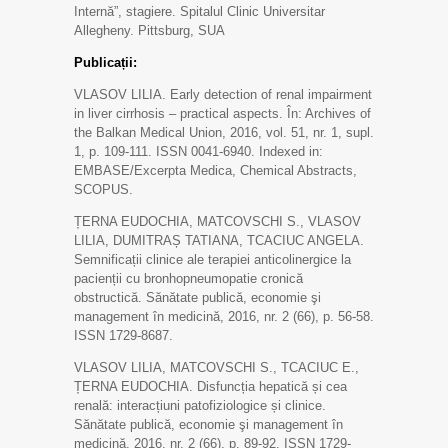
Internă”, stagiere. Spitalul Clinic Universitar
Allegheny. Pittsburg, SUA
Publicații
:
VLASOV LILIA. Early detection of renal impairment
in liver cirrhosis – practical aspects. În: Archives of
the Balkan Medical Union, 2016, vol. 51, nr. 1, supl.
1, p. 109-111. ISSN 0041-6940. Indexed in:
EMBASE/Excerpta Medica, Chemical Abstracts,
SCOPUS.
ȚERNA EUDOCHIA, MATCOVSCHI S., VLASOV
LILIA, DUMITRAȘ TATIANA, TCACIUC ANGELA.
Semnificații clinice ale terapiei anticolinergice la
pacienții cu bronhopneumopatie cronică
obstructică. Sănătate publică, economie şi
management în medicină, 2016, nr. 2 (66), p. 56-58.
ISSN 1729-8687.
VLASOV LILIA, MATCOVSCHI S., TCACIUC E.,
ȚERNA EUDOCHIA. Disfuncția hepatică și cea
renală: interacțiuni patofiziologice și clinice.
Sănătate publică, economie şi management în
medicină, 2016, nr. 2 (66), p. 89-92. ISSN 1729-