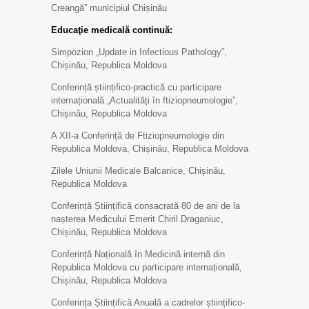
Creangă” municipiul Chișinău
Educaţie medicală continuă:
Simpozion „Update in Infectious Pathology”,
Chișinău, Republica Moldova
Conferință științifico-practică cu participare
internațională „Actualități în ftiziopneumologie”,
Chișinău, Republica Moldova
A XII-a Conferință de Ftiziopneumologie din
Republica Moldova, Chișinău, Republica Moldova
Zilele Uniunii Medicale Balcanice, Chișinău,
Republica Moldova
Conferință Științifică consacrată 80 de ani de la
nașterea Medicului Emerit Chiril Draganiuc,
Chișinău, Republica Moldova
Conferință Națională în Medicină internă din
Republica Moldova cu participare internațională,
Chișinău, Republica Moldova
Conferința Științifică Anuală a cadrelor științifico-