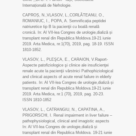
Internațională de Nefrologie.
CAPROȘ, N.,VLASOV, L.,CORLĂTEANU, O.,
ROMANIUC, I., POPA, A. Semnificația peptidei
natriuretice tip B la pacienţii cu boală renală
cronică. In: Al VII-lea Congres de urologie,dializă și
transplant renal din Republica Moldova.19-21 iunie
2019. Arta Medica, nr.1(70), 2019, pag. 18-19. ISSN
1810-1852.
VLASOV, L., PLEŞCA, E., CARAION, V.Raport-
Aspecte patofiziologice şi clinice ale insuficienţei
renale acute la pacienţii vârstnici Pathophiziological
and clinical aspects of acute renal failure in elderly
patients. In: Al VII-lea Congres de urologie,dializă și
transplant renal din Republica Moldova.19-21 iunie
2019. Arta Medica, nr.1 (70), 2019, pag. 20-23.
ISSN 1810-1852
VLASOV, L., CATRANGIU, N., CAPATINA, A.,
PRIGORSCHI, I. Renal impairment in liver failure –
pathophysiological, clinical and imagistic aspects
In: Al VII-lea Congres de urologie,dializă și
transplant renal din Republica Moldova. 19-21 iunie