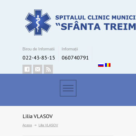
Birou de Informatii
Informații
022-43-85-15
060740791
Lilia VLASOV
Acasa
Lilia VLASOV