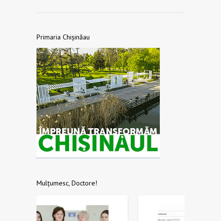
Primaria Chișinăau
Mulțumesc, Doctore!