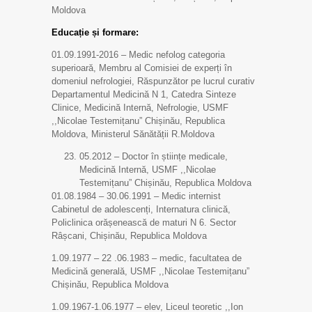
Moldova
Educație și formare:
01.09.1991-2016 – Medic nefolog categoria
superioară, Membru al Comisiei de experți în
domeniul nefrologiei, Răspunzător pe lucrul curativ
Departamentul Medicină N 1, Catedra Sinteze
Clinice, Medicină Internă, Nefrologie, USMF
,,Nicolae Testemițanu” Chișinău, Republica
Moldova, Ministerul Sănătății R.Moldova
05.2012 – Doctor în științe medicale,
Medicină Internă, USMF ,,Nicolae
Testemițanu” Chișinău, Republica Moldova
01.08.1984 – 30.06.1991 – Medic internist
Cabinetul de adolescenți, Internatura clinică,
Policlinica orășenească de maturi N 6. Sector
Râșcani, Chișinău, Republica Moldova
1.09.1977 – 22 .06.1983 – medic, facultatea de
Medicină generală, USMF ,,Nicolae Testemițanu”
Chișinău, Republica Moldova
1.09.1967-1.06.1977 – elev, Liceul teoretic ,,Ion