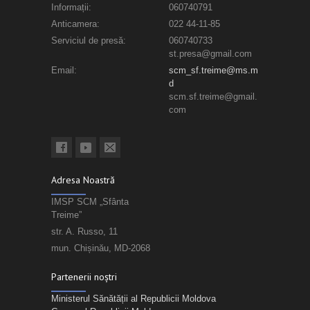
Informații:
060740791
Anticamera:
022 44-11-85
Serviciul de presă:
060740733
st.presa@gmail.com
Email:
scm_sf.treime@ms.m
d
scm.sf.treime@gmail.
com
Adresa Noastră
IMSP SCM „Sfânta
Treime”
str. A. Russo, 11
mun. Chișinău, MD-2068
Partenerii noștri
Ministerul Sănătății al Republicii Moldova