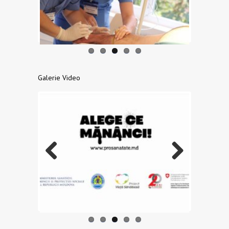
us
Galerie Video
Previo
Next
us