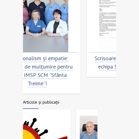
ie:
Scrisoare de mulțumire pentru
Cu 
entru
echipa SCM ”Sfânta Treime”
Scri
nta
ech
Articole și publicații