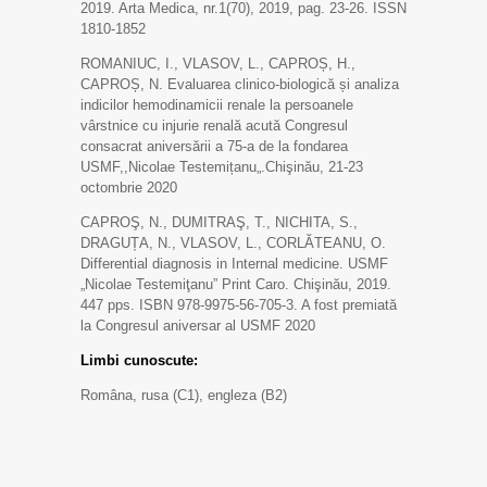
2019. Arta Medica, nr.1(70), 2019, pag. 23-26. ISSN
1810-1852
ROMANIUC, I., VLASOV, L., CAPROȘ, H.,
CAPROȘ, N. Evaluarea clinico-biologică și analiza
indicilor hemodinamicii renale la persoanele
vârstnice cu injurie renală acută Congresul
consacrat aniversării a 75-a de la fondarea
USMF,,Nicolae Testemițanu„.Chişinău, 21-23
octombrie 2020
CAPROŞ, N., DUMITRAŞ, T., NICHITA, S.,
DRAGUȚA, N., VLASOV, L., CORLĂTEANU, O.
Differential diagnosis in Internal medicine. USMF
„Nicolae Testemiţanu” Print Caro. Chişinău, 2019.
447 pps. ISBN 978-9975-56-705-3. A fost premiată
la Congresul aniversar al USMF 2020
Limbi cunoscute:
Româna, rusa (C1), engleza (B2)