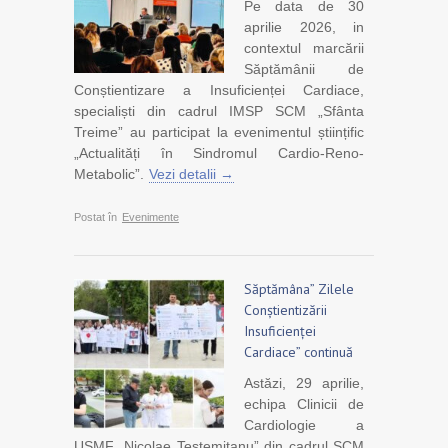
Pe data de 30
aprilie 2026, in
contextul marcării
Săptămânii de
Conștientizare a Insuficienței Cardiace,
specialiști din cadrul IMSP SCM „Sfânta
Treime” au participat la evenimentul științific
„Actualități în Sindromul Cardio-Reno-
Metabolic”.
Vezi detalii →
Postat în
Evenimente
Săptămâna” Zilele
Conștientizării
Insuficienței
Cardiace” continuă
Astăzi, 29 aprilie,
echipa Clinicii de
Cardiologie a
USMF „Nicolae Testemițanu” din cadrul SCM