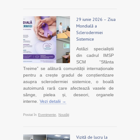
29 iunie 2026 – Ziua
Mondială a
Sclerodermiei
Sistemice
Astăzi specialiștii
din cadrul IMSP
SCM “Sfânta
Treime” se alătură comunității internaționale
pentru a crește gradul de conștientizare
asupra sclerodermiei sistemice, o boală
autoimună rară care afectează vasele de
sânge, pielea și, deseori, organele
interne.
Vezi detalii →
Postat în
Evenimente
,
Noutăţi
Vizită de lucru la