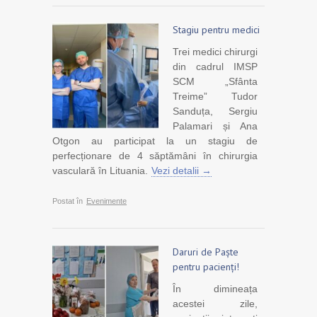
Stagiu pentru medici
Trei medici chirurgi
din cadrul IMSP
SCM „Sfânta
Treime” Tudor
Sanduța, Sergiu
Palamari și Ana
Otgon au participat la un stagiu de
perfecționare de 4 săptămâni în chirurgia
vasculară în Lituania.
Vezi detalii →
Postat în
Evenimente
Daruri de Paște
pentru pacienți!
În dimineața
acestei zile,