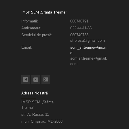
IMSP SCM „Sfânta Treime”
Informații:
060740791
Anticamera:
022 44-11-85
Serviciul de presă:
060740733
st.presa@gmail.com
Email:
scm_sf.treime@ms.m
d
scm.sf.treime@gmail.
com
Adresa Noastră
IMSP SCM „Sfânta
Treime”
str. A. Russo, 11
mun. Chișinău, MD-2068