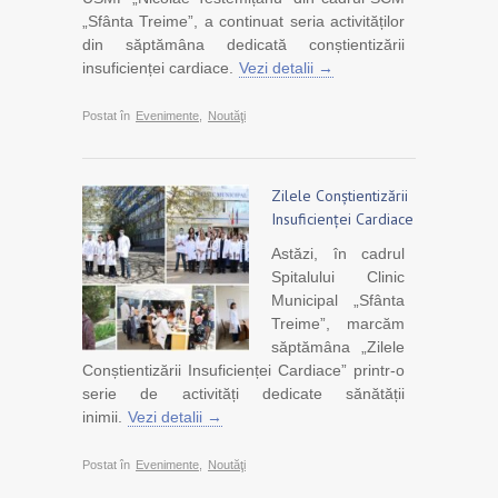
„Sfânta Treime”, a continuat seria activităților
din săptămâna dedicată conștientizării
insuficienței cardiace.
Vezi detalii →
Postat în
Evenimente
,
Noutăţi
Zilele Conștientizării
Insuficienței Cardiace
Astăzi, în cadrul
Spitalului Clinic
Municipal „Sfânta
Treime”, marcăm
săptămâna „Zilele
Conștientizării Insuficienței Cardiace” printr-o
serie de activități dedicate sănătății
inimii.
Vezi detalii →
Postat în
Evenimente
,
Noutăţi