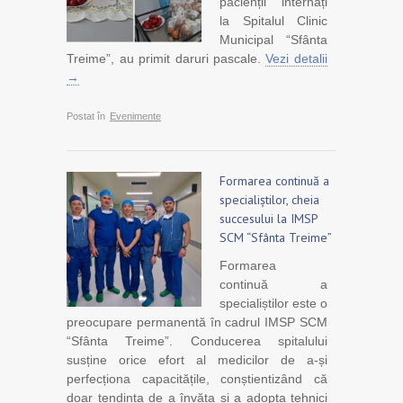
pacienții internați
la Spitalul Clinic
Municipal “Sfânta
Treime”, au primit daruri pascale.
Vezi detalii
→
Postat în
Evenimente
Formarea continuă a
specialiștilor, cheia
succesului la IMSP
SCM “Sfânta Treime”
Formarea
continuă a
specialiștilor este o
preocupare permanentă în cadrul IMSP SCM
“Sfânta Treime”. Conducerea spitalului
susține orice efort al medicilor de a-și
perfecționa capacitățile, conștientizând că
doar tendința de a învăța și a adopta tehnici