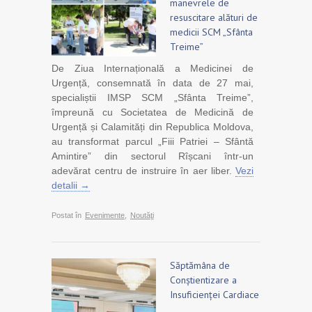
manevrele de
resuscitare alături de
medicii SCM „Sfânta
Treime”
De Ziua Internațională a Medicinei de
Urgență, consemnată în data de 27 mai,
specialiștii IMSP SCM „Sfânta Treime”,
împreună cu Societatea de Medicină de
Urgență și Calamități din Republica Moldova,
au transformat parcul „Fiii Patriei – Sfântă
Amintire” din sectorul Rîșcani într-un
adevărat centru de instruire în aer liber.
Vezi
detalii →
Postat în
Evenimente
,
Noutăţi
Săptămâna de
Conștientizare a
Insuficienței Cardiace