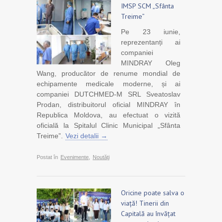
IMSP SCM „Sfânta
Treime”
Pe 23 iunie,
reprezentanți ai
companiei
MINDRAY Oleg
Wang, producător de renume mondial de
echipamente medicale moderne, și ai
companiei DUTCHMED-M SRL Sveatoslav
Prodan, distribuitorul oficial MINDRAY în
Republica Moldova, au efectuat o vizită
oficială la Spitalul Clinic Municipal „Sfânta
Treime”.
Vezi detalii →
Postat în
Evenimente
,
Noutăţi
Oricine poate salva o
viață! Tinerii din
Capitală au învățat