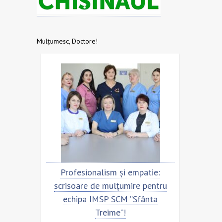
Mulțumesc, Doctore!
ionalism și empatie:
Scrisoare de mulțumire pent
e de mulțumire pentru
echipa SCM ”Sfânta Treime
a IMSP SCM ”Sfânta
Treime”!