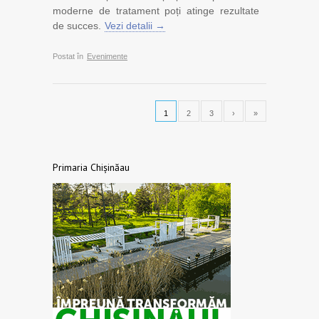
moderne de tratament poți atinge rezultate
de succes.
Vezi detalii →
Postat în
Evenimente
1
2
3
›
»
Primaria Chișinăau