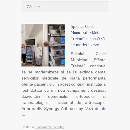
Spitalul Clinic
Municipal „Sfânta
Treime” continuă să
se modernizeze
Spitalul Clinic
Municipal „Sfânta
Treime” continuă
să se modernizeze și să își extindă gama
serviciilor medicale de înaltă performanță
oferite pacienților. În acest context, instituția a
fost dotată cu un nou echipament destinat
dezvoltării domeniului ortopediei și
traumatologiei – sistemul de artroscopie
Arthrex 4K Synergy Arthroscopy.
Vezi detalii
→
Postat în
Evenimente
,
Noutăţi