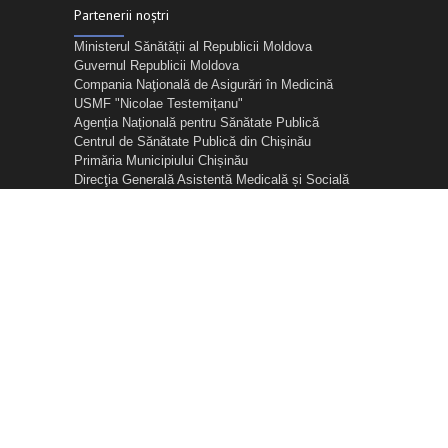
Partenerii noștri
Ministerul Sănătății al Republicii Moldova
Guvernul Republicii Moldova
Compania Naţională de Asigurări în Medicină
USMF "Nicolae Testemițanu"
Agenția Națională pentru Sănătate Publică
Centrul de Sănătate Publică din Chișinău
Primăria Municipiului Chișinău
Direcţia Generală Asistentă Medicală și Socială