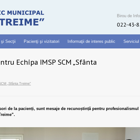
Birou de Info
022-43-8
 şi Secţii
Pacienţi şi vizitatori
Informaţii de interes public
Serviciul
entru Echipa IMSP SCM „Sfânta
 SCM „Sfânta Treime”
isori de la pacienți, sunt mesaje de recunoștință pentru profesionalismul
Treime”.