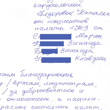
pentru Echipa IMSP
pentru Echipa IMSP
SCM „Sfânta Treime”
SCM „Sfânta Treime”
29 septembrie - Ziua
Limfom gastric primar
Mondială a Inimii
Non-Hodgkin