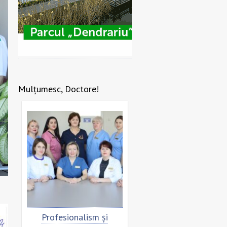
Mulțumesc, Doctore!
Profesionalism și
Scrisoare de mulțumire