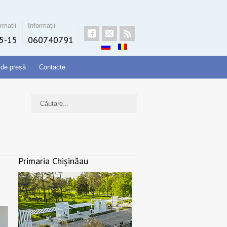
rmatii
Informații
5-15
060740791
 de presă
Contacte
Primaria Chișinăau