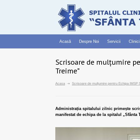
Acasă
Despre Noi
Servicii
Clinici
Scrisoare de mulțumire p
Treime”
Acasa
Scrisoare de mulțumire pentru Echipa IMSP
Administrația spitalului zilnic primește scr
manifestat de echipa de la spitalul „Sfânta 