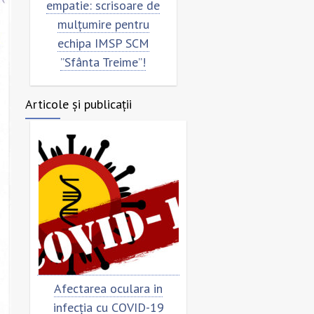
empatie: scrisoare de
pentru echipa SCM
mulțumire pentru
”Sfânta Treime”
echipa IMSP SCM
”Sfânta Treime”!
Articole și publicații
Afectarea oculara in
Cât de „încoronat” es
infecția cu COVID-19
virusul?