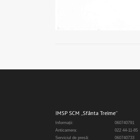
IMSP SCM „Sfânta Treime”
Informații:
060740791
Anticamera:
022 44-11-85
Serviciul de presă:
060740733