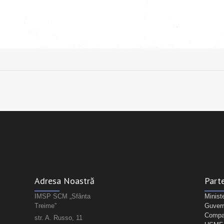
Adresa Noastră
Parte
IMSP SCM „Sfânta
Minist
Treime”
Guvern
Compan
str. A. Russo, 11